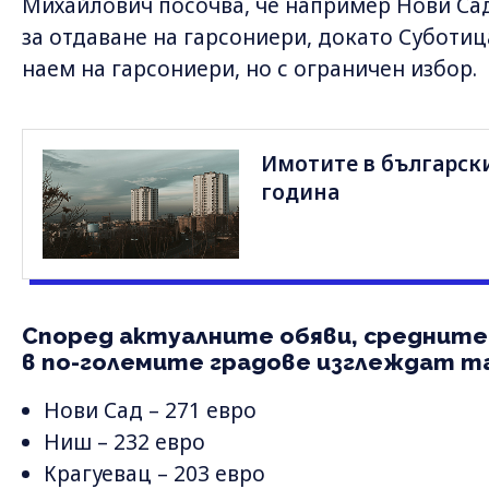
Михайлович посочва, че например Нови Сад
за отдаване на гарсониери, докато Суботиц
наем на гарсониери, но с ограничен избор.
Имотите в български
година
Според актуалните обяви, средните 
в по-големите градове изглеждат т
Нови Сад – 271 евро
Ниш – 232 евро
Крагуевац – 203 евро