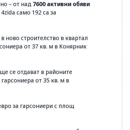
но – от над
7600 активни обяви
4zida само 192 са за
 в ново строителство в квартал
сониера от 37 кв. м в Конярник
ще се отдават в районите
гарсониера от 35 кв. м в
 евро за гарсониери с площ