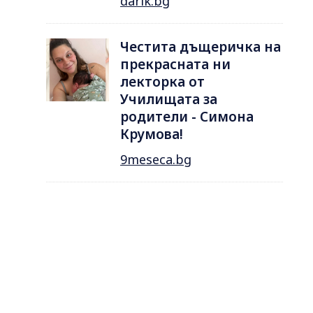
darik.bg
Честита дъщеричка на
прекрасната ни
лекторка от
Училищата за
родители - Симона
Крумова!
9meseca.bg