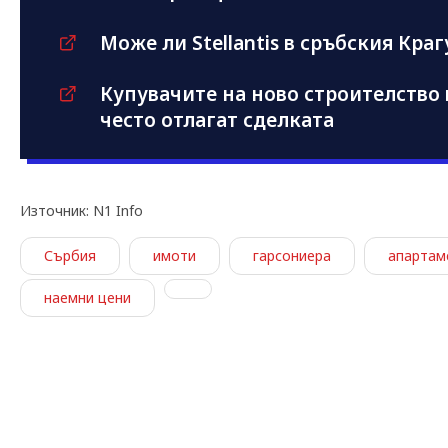
Може ли Stellantis в сръбския Краг
Купувачите на ново строителство в
често отлагат сделката
Източник: N1 Info
Сърбия
имоти
гарсониера
апартам
наемни цени