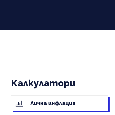
Калкулатори
Лична инфлация