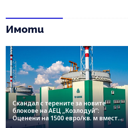
Имоти
Скандал с терените за новите
блокове на АЕЦ „Козлодуй“:
Оценени на 1500 евро/кв. м вместо
на 143 евро/кв. м