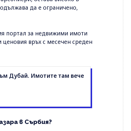
родължава да е ограничено,
ия портал за недвижими имоти
жи ценовия връх с месечен среден
към Дубай. Имотите там вече
азара в Сърбия?