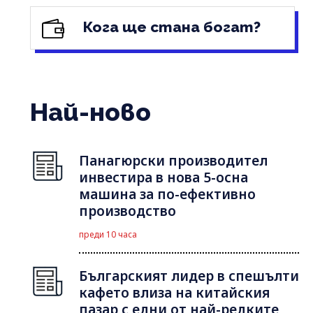
Кога ще стана богат?
Най-ново
Панагюрски производител
инвестира в нова 5-осна
машина за по-ефективно
производство
преди 10 часа
Българският лидер в спешълти
кафето влиза на китайския
пазар с едни от най-редките