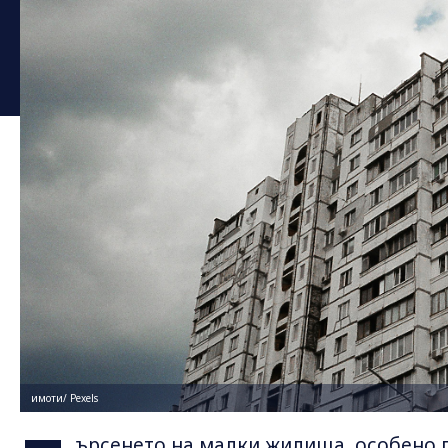
имоти/ Pexels
ърсенето на малки жилища, особено г