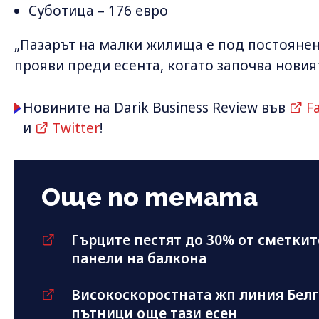
Суботица – 176 евро
„Пазарът на малки жилища е под постоянен
прояви преди есента, когато започва новият
Новините на Darik Business Review във
F
и
Twitter
!
Още по темата
Гърците пестят до 30% от сметкит
панели на балкона
Високоскоростната жп линия Бел
пътници още тази есен