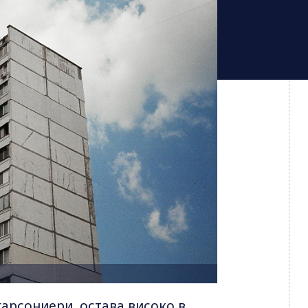
арсониери, остава високо в