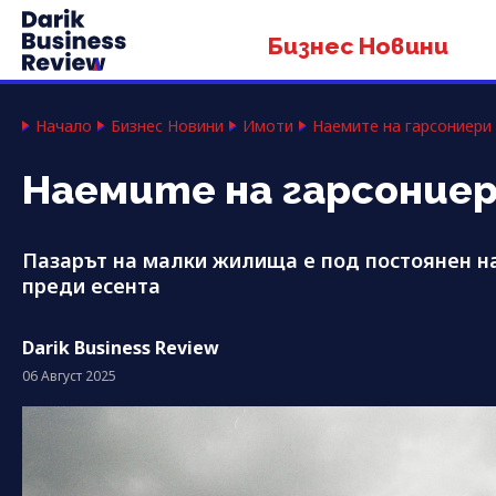
Бизнес Новини
Начало
Бизнес Новини
Имоти
Наемите на гарсониери 
Наемите на гарсониери
Пазарът на малки жилища е под постоянен на
преди есента
Darik Business Review
06 Август 2025