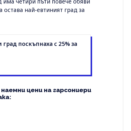
 има четири пъти повече обяви
а остава най-евтиният град за
 град поскъпнаха с 25% за
наемни цени на гарсониери
ака: