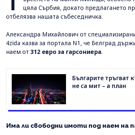
Т
цяла Сърбия, докато предлагането п
отбелязва нашата събеседничка.
Александра Михайлович от специализиран
4zida казва за портала N1, че Белград дър
наем от
312 евро за гарсониера
.
Българите тръгват 
не са мит – а план
Има ли свободни имоти под наем на п