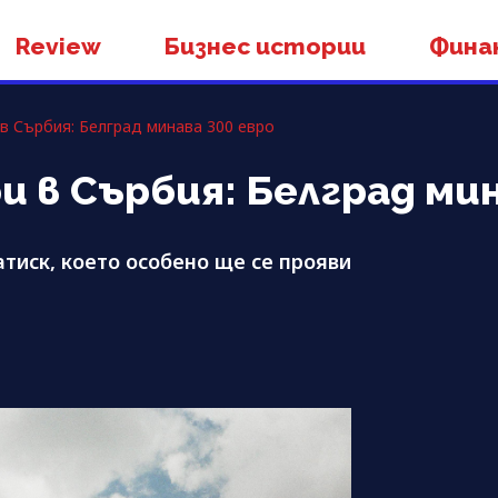
Review
Бизнес истории
Фина
в Сърбия: Белград минава 300 евро
 в Сърбия: Белград мин
тиск, което особено ще се прояви