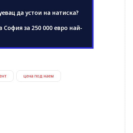
уевац да устои на натиска?
 София за 250 000 евро най-
ент
цена под наем