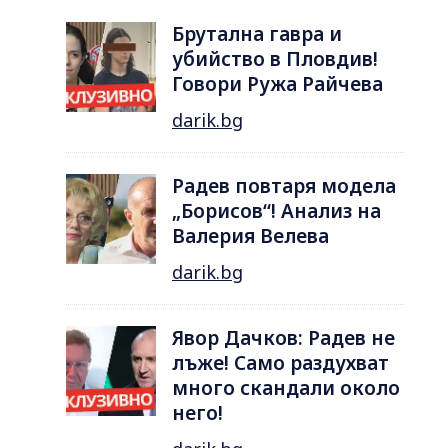
Брутална гавра и
убийство в Пловдив!
Говори Ружа Райчева
darik.bg
Радев повтаря модела
„Борисов“! Анализ на
Валерия Велева
darik.bg
Явор Дачков: Радев не
лъже! Само раздухват
много скандали около
него!