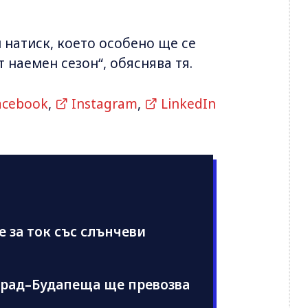
 натиск, което особено ще се
 наемен сезон“, обяснява тя.
acebook
,
Instagram
,
LinkedIn
е за ток със слънчеви
град–Будапеща ще превозва