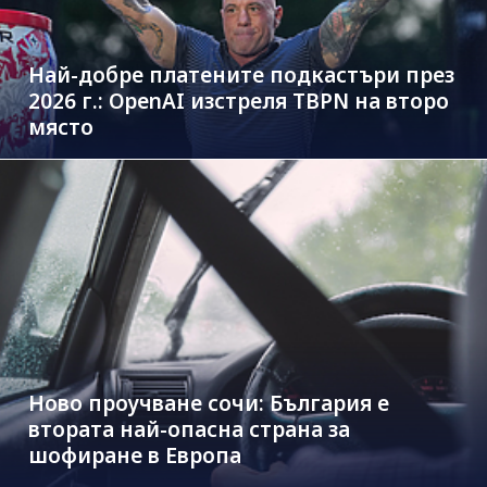
Най-добре платените подкастъри през
2026 г.: OpenAI изстреля TBPN на второ
място
Ново проучване сочи: България е
втората най-опасна страна за
шофиране в Европа