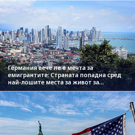
Германия вече не е мечта за
емигрантите: Страната попадна сред
най-лошите места за живот за
чужденци