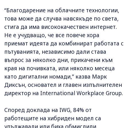
“Благодарение на облачните технологии,
това може да случва навсякъде по света,
стига да има висококачествен интернет.
Не е учудващо, че все повече хора
приемат идеята да комбинират работата с
пътуванията, независимо дали става
въпрос за няколко дни, прикачени към
края на почивката, или няколко месеца
като дигитални номади,” казва Марк
Диксън, основател и главен изпълнителен
директор на International Workplace Group.
Според доклада на IWG, 84% от
работещите на хибриден модел са
удължавали или биха обмислили