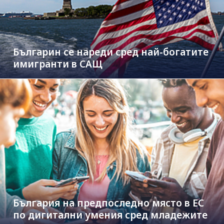
Българин се нареди сред най-богатите
имигранти в САЩ
България на предпоследно място в ЕС
по дигитални умения сред младежите