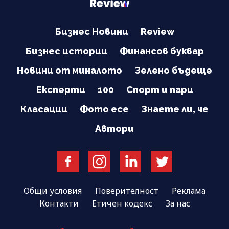
Бизнес Новини
Review
Бизнес истории
Финансов буквар
Новини от миналото
Зелено бъдеще
Експерти
100
Спорт и пари
Класации
Фото есе
Знаете ли, че
Автори
Общи условия
Поверителност
Реклама
Контакти
Етичен кодекс
За нас