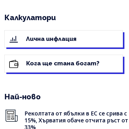
Калкулатори
Лична инфлация
Кога ще стана богат?
Най-ново
Реколтата от ябълки в ЕС се срива с
15%, Хърватия обаче отчита ръст от
33%