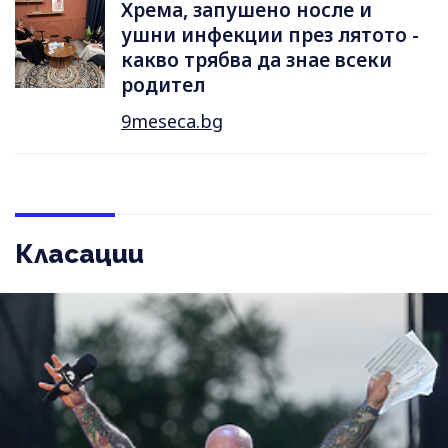
Хрема, запушено носле и
ушни инфекции през лятотo -
какво трябва да знае всеки
родител
9meseca.bg
Класации