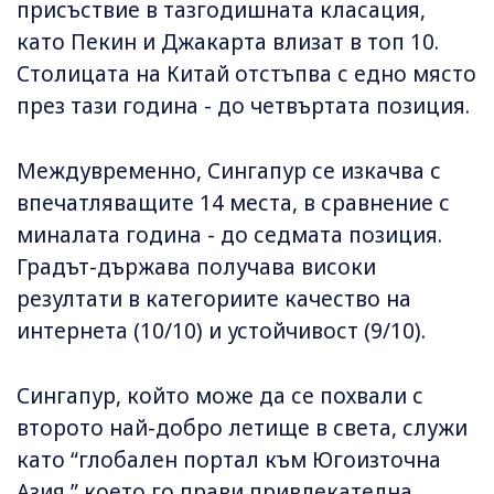
присъствие в тазгодишната класация,
като Пекин и Джакарта влизат в топ 10.
Столицата на Китай отстъпва с едно място
през тази година - до четвъртата позиция.
Междувременно, Сингапур се изкачва с
впечатляващите 14 места, в сравнение с
миналата година - до седмата позиция.
Градът-държава получава високи
резултати в категориите качество на
интернета (10/10) и устойчивост (9/10).
Сингапур, който може да се похвали с
второто най-добро летище в света, служи
като “глобален портал към Югоизточна
Азия,” което го прави привлекателна