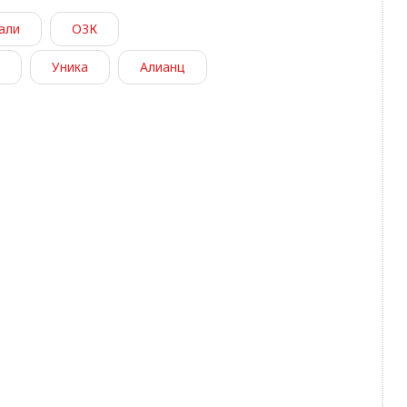
али
ОЗК
Уника
Алианц