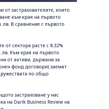
и от застрахователите, които
ване към края на първото
н. лв. В сравнение с първото
.
 от сектора расте с 8.32%
 лв. Към края на първото
чни от активи, държани за
ионен фонд договори) заемат
 дружествата по общо
.
бщото застраховане у нас
ка на Darik Business Review на
ор.