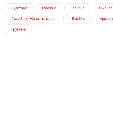
Булстрад
Евроинс
Лев Инс
Дженер
ДаллБогг: Живот и здраве
Бул Инс
Армеец
Групама