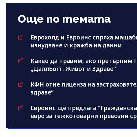
Още по темата
Еврохолд и Евроинс спряха мащабн
изнудване и кражба на данни
Какво да правим, ако претърпим П
„ДаллБогг: Живот и Здраве“
КФН отне лиценза на застраховате
здраве“
Евроинс ще предлага "Гражданска 
евро за тежкотоварни превозни с