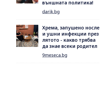
външната политика!
darik.bg
Хрема, запушено носле
и ушни инфекции през
лятотo - какво трябва
да знае всеки родител
9meseca.bg