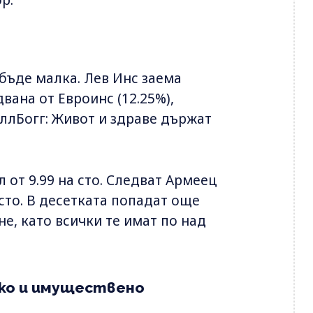
бъде малка. Лев Инс заема
двана от Евроинс (12.25%),
ллБогг: Живот и здраве държат
 от 9.99 на сто. Следват Армеец
 сто. В десетката попадат още
е, като всички те имат по над
ско и имуществено