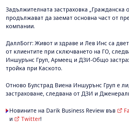
Задължителната застраховка „Гражданска о
продължават да заемат основна част от пр
компании.
ДаллБогг: Живот и здраве и Лев Инс са дв
от клиентите при сключването на ГО, следв
Иншурънс Груп, Армеец и ДЗИ-Общо застра
тройка при Каското.
Отново Булстрад Виена Иншурънс Груп е л
застраховане, следвана от ДЗИ и Дженерал
Новините на Darik Business Review във
F
и
Twitter
!