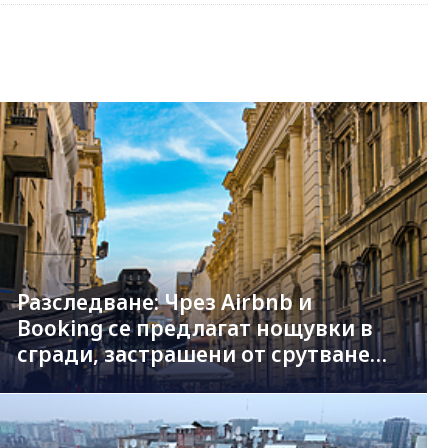
Разследване: Чрез Airbnb и
Booking се предлагат нощувки в
сгради, застрашени от срутване
при трус