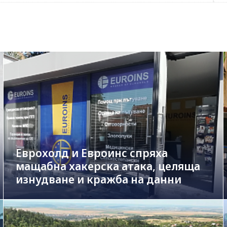
Еврохолд и Евроинс спряха
мащабна хакерска атака, целяща
изнудване и кражба на данни