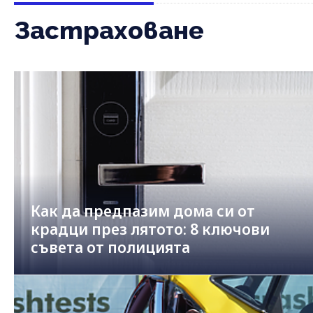
Застраховане
Как да предпазим дома си от
крадци през лятото: 8 ключови
съвета от полицията