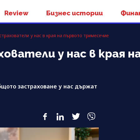
Review
Бизнес истории
Фина
страхователи у нас в края на първото тримесечие
ователи у нас в края н
бщото застраховане у нас държат