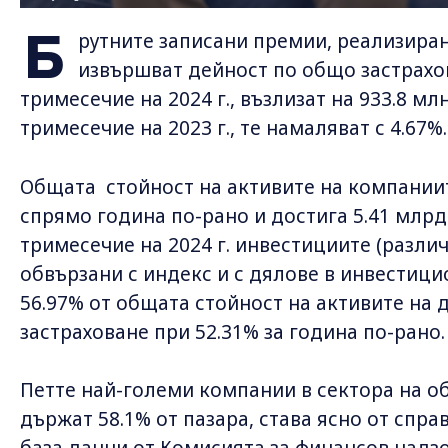
Б
рутните записани премии, реализиран
извършват дейност по общо застрахо
тримесечие на 2024 г., възлизат на 933.8 мл
тримесечие на 2023 г., те намаляват с 4.67%
Общата стойност на активите на компаниите
спрямо година по-рано и достига 5.41 млрд.
тримесечие на 2024 г. инвестициите (разли
обвързани с индекс и с дялове в инвестиц
56.97% от общата стойност на активите на
застраховане при 52.31% за година по-рано
Петте най-големи компании в сектора на о
държат 58.1% от пазара, става ясно от справ
база данни от Комисията за финансов надз