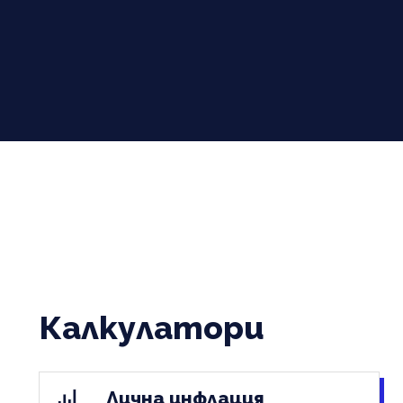
Калкулатори
Лична инфлация