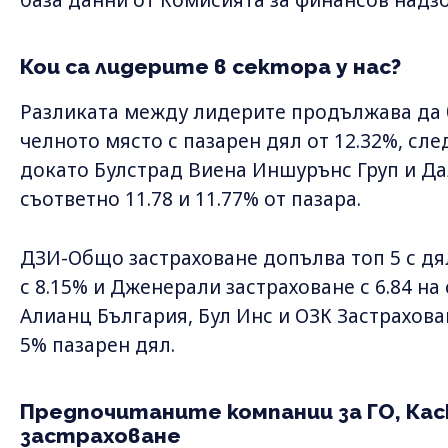
Кои са лидерите в сектора у нас?
Разликата между лидерите продължава да 
челното място с пазарен дял от 12.32%, сле
докато Булстрад Виена Иншурънс Груп и Да
съответно 11.78 и 11.77% от пазара.
ДЗИ-Общо застраховане допълва топ 5 с дял
с 8.15% и Дженерали застраховане с 6.84 на
Алианц България, Бул Инс и ОЗК Застрахован
5% пазарен дял.
Предпочитаните компании за ГО, Ка
застраховане