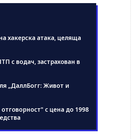
а хакерска атака, целяща
ТП с водач, застрахован в
ля „ДаллБогг: Живот и
отговорност" с цена до 1998
редства