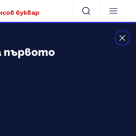
нсов буквар
а първото