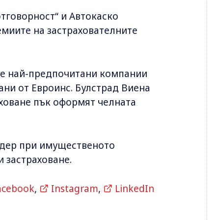
тговорност“ и Автокаско
емиите на застрахователните
ете най-предпочитани компании
ани от Евроинс. Булстрад Виена
ховане пък оформят челната
идер при имущественото
и застраховане.
acebook
,
Instagram
,
LinkedIn