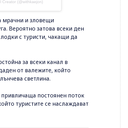
l Creator (@withkaejon)
а мрачни и зловещи
га. Вероятно затова всеки ден
 лодки с туристи, чакащи да
остойна за всеки канал в
здаден от валежите, който
слънчева светлина.
, привличаща постоянен поток
 който туристите се наслаждават