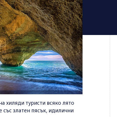
ча хиляди туристи всяко лято
е със златен пясък, идилични