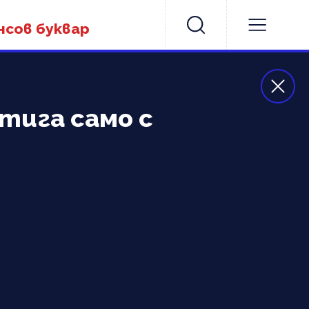
нсов буквар
тига само с