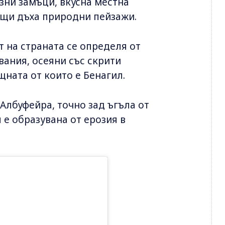
зни замъци, вкусна местна
ращи дъха природни пейзажи.
 на страната се определя от
вания, осеяни със скрити
ната от които е Бенагил.
лбуфейра, точно зад ъгъла от
 е образувана от ерозия в