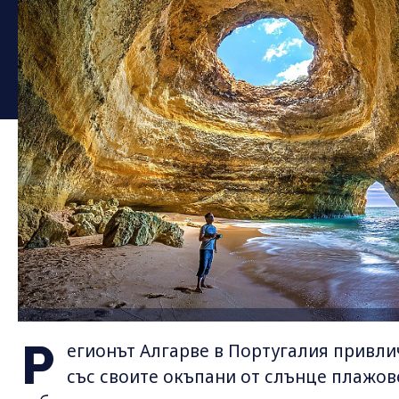
Р
егионът Алгарве в Португалия привли
със своите окъпани от слънце плажов