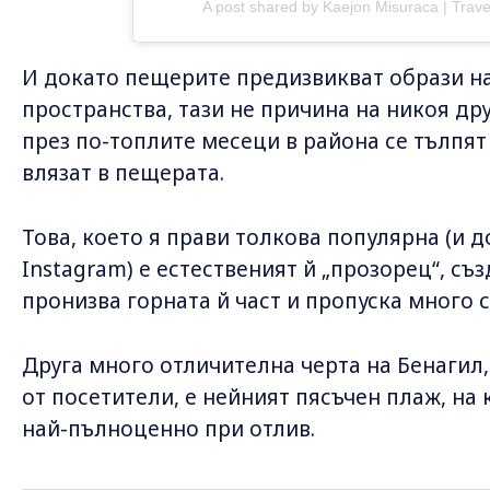
A post shared by Kaejon Misuraca | Trave
И докато пещерите предизвикват образи н
пространства, тази не причина на никоя дру
през по-топлите месеци в района се тълпят
влязат в пещерата.
Това, което я прави толкова популярна (и д
Instagram) е естественият й „прозорец“, съ
пронизва горната й част и пропуска много 
Друга много отличителна черта на Бенагил
от посетители, е нейният пясъчен плаж, на
най-пълноценно при отлив.