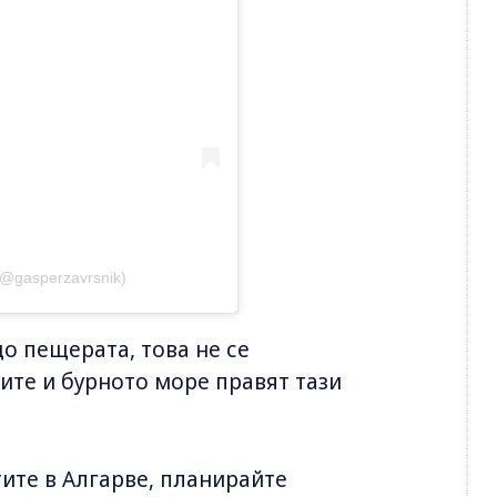
(@gasperzavrsnik)
о пещерата, това не се
ните и бурното море правят тази
ите в Алгарве, планирайте