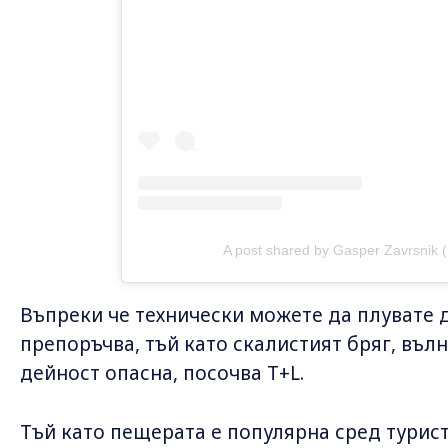
A post shared by Gasper Zavrsnik 
Въпреки че технически можете да плувате д
препоръчва, тъй като скалистият бряг, въл
дейност опасна, посочва T+L.
Тъй като пещерата е популярна сред турист