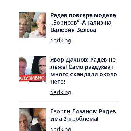
Радев повтаря модела
„Борисов“! Анализ на
Валерия Велева
darik.bg
Явор Дачков: Радев не
лъже! Само раздухват
много скандали около
него!
darik.bg
Георги Лозанов: Радев
има 2 проблема!
darik.bg