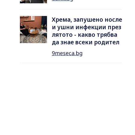
Хрема, запушено носле
и ушни инфекции през
лятотo - какво трябва
да знае всеки родител
9meseca.bg