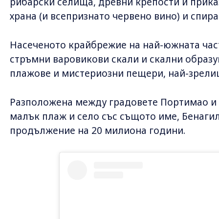
рибарски селища, древни крепости и прика
храна (и всепризнато червено вино) и спи
Насеченото крайбрежие на най-южната част
стръмни варовикови скали и скални образу
плажове и мистериозни пещери, най-зрелищ
Разположена между градовете Портимао и А
малък плаж и село със същото име, Бенагил
продължение на 20 милиона години.