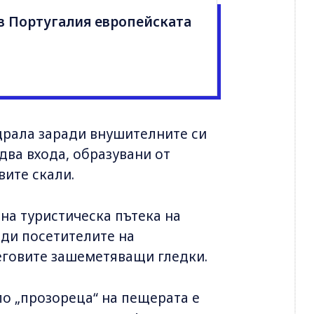
в Португалия европейската
драла заради внушителните си
два входа, образувани от
вите скали.
сна туристическа пътека на
оди посетителите на
еговите зашеметяващи гледки.
ло „прозореца“ на пещерата е