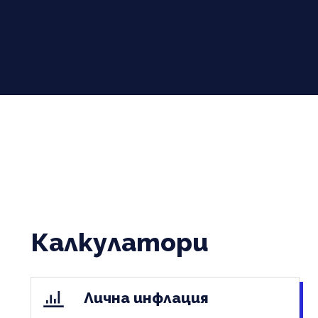
Калкулатори
Лична инфлация