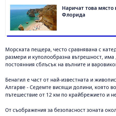
Наричат това място 
Флорида
Морската пещера, често сравнявана с кате
размери и куполообразна вътрешност, има 
постоянния сблъсък на вълните и варовико
Бенагил е част от най-известната и живопи
Алгарве - Седемте висящи долини, която в
пътешествие от 12 км по крайбрежието и н
От съображения за безопасност зоната око