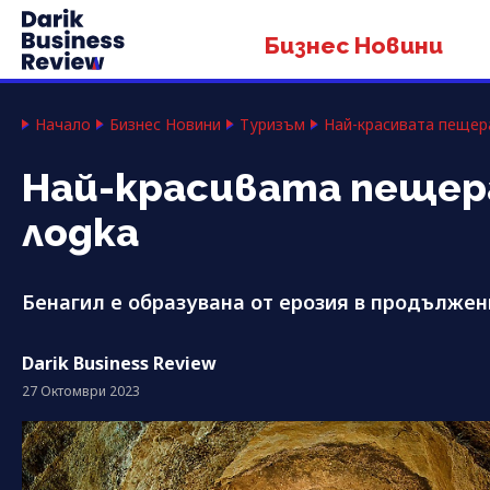
Бизнес Новини
Начало
Бизнес Новини
Туризъм
Най-красивата пещера
Най-красивата пещера 
лодка
Бенагил е образувана от ерозия в продължен
Darik Business Review
27 Октомври 2023