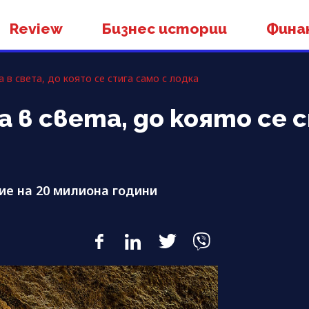
Review
Бизнес истории
Фина
 в света, до която се стига само с лодка
в света, до която се с
ие на 20 милиона години