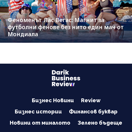
Феноменът Лас Вегас: Магнит за
футболни фенове без нито един мач от
Мондиала
Бизнес Новини
Review
Бизнес истории
Финансов буквар
Новини от миналото
Зелено бъдеще