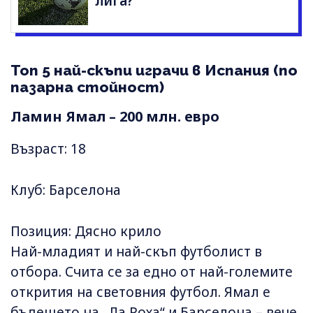
лига?
Топ 5 най-скъпи играчи в Испания (по
пазарна стойност)
Ламин Ямал – 200 млн. евро
Възраст: 18
Клуб: Барселона
Позиция: Дясно крило
Най-младият и най-скъп футболист в
отбора. Счита се за едно от най-големите
открития на световния футбол. Ямал е
бъдещето на „Ла Роха“ и Барселона – вече