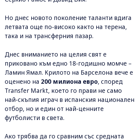
Но днес новото поколение таланти вдига
летвата още по-високо както на терена,
така и на трансферния пазар.
Днес вниманието на целия свят е
приковано към едно 18-годишно момче –
Ламин Ямал. Крилото на Барселона вече е
оценено на
200 милиона евро
, според
Transfer Markt, което го прави не само
най-скъпия играч в испанския национален
отбор, но и един от най-ценните
футболисти в света.
Ако трябва да го сравним със средната