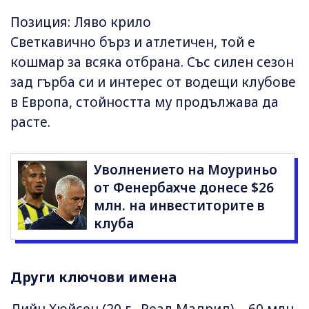
Позиция: Ляво крило
Светкавично бърз и атлетичен, той е
кошмар за всяка отбрана. Със силен сезон
зад гърба си и интерес от водещи клубове
в Европа, стойността му продължава да
расте.
Уволнението на Моуриньо
от Фенербахче донесе $26
млн. на инвеститорите в
клуба
Други ключови имена
Дийн Хюйсен (20 г., Реал Мадрид) – 60 млн.