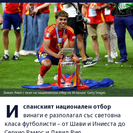
Ламин Ямал с екип на националния отбор на Испания/ Getty Images
И
спанският национален отбор
винаги е разполагал със световна
класа футболисти – от Шави и Иниеста до
Серхио Рамос и Давид Вия.