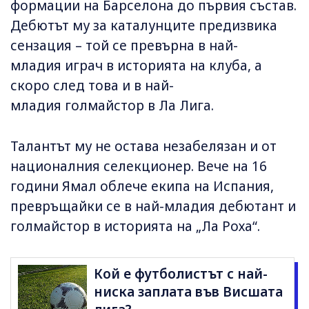
формации на Барселона до първия състав.
Дебютът му за каталунците предизвика
сензация – той се превърна в най-
младия играч в историята на клуба, а
скоро след това и в най-
младия голмайстор в Ла Лига.
Талантът му не остава незабелязан и от
националния селекционер. Вече на 16
години Ямал облече екипа на Испания,
превръщайки се в най-младия дебютант и
голмайстор в историята на „Ла Роха“.
Кой е футболистът с най-
ниска заплата във Висшата