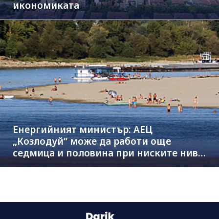
икономиката
Енергийният министър: АЕЦ
„Козлодуй“ може да работи още
седмица и половина при ниските нива
на Дунав