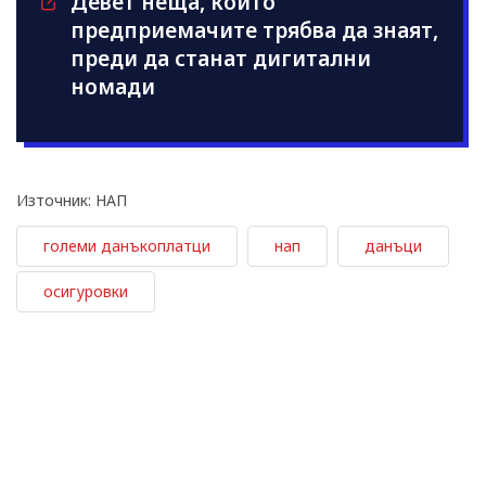
Девет неща, които
предприемачите трябва да знаят,
преди да станат дигитални
номади
Източник: НАП
големи данъкоплатци
нап
данъци
осигуровки