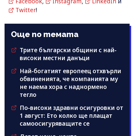
Facebook
,
Instagram
,
LinkedIn
и
Twitter
!
Още по темата
Трите български общини с най-
високи местни данъци
Най-богатият европеец отхвърли
обвиненията, че компанията му
не наема хора с наднормено
тегло
По-високи здравни осигуровки от
1 август: Ето колко ще плащат
самоосигуряващите се