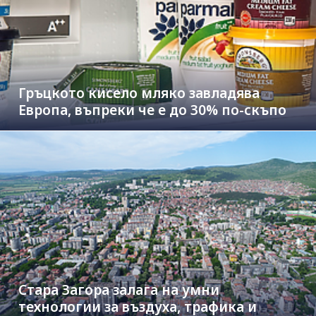
Гръцкото кисело мляко завладява
Европа, въпреки че е до 30% по-скъпо
Стара Загора залага на умни
технологии за въздуха, трафика и