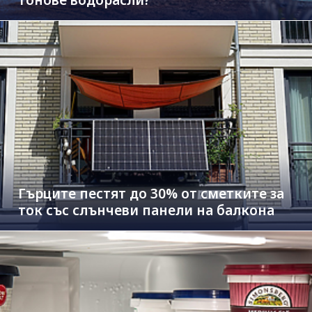
Гърците пестят до 30% от сметките за
ток със слънчеви панели на балкона