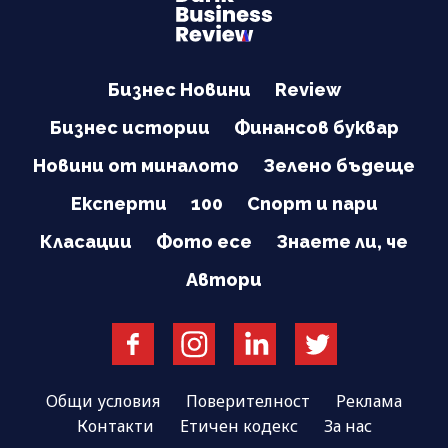
Бизнес Новини
Review
Бизнес истории
Финансов буквар
Новини от миналото
Зелено бъдеще
Експерти
100
Спорт и пари
Класации
Фото есе
Знаете ли, че
Автори
Общи условия
Поверителност
Реклама
Контакти
Етичен кодекс
За нас