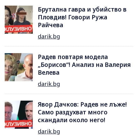
Брутална гавра и убийство в
Пловдив! Говори Ружа
Райчева
darik.bg
Радев повтаря модела
„Борисов“! Анализ на Валерия
Велева
darik.bg
Явор Дачков: Радев не лъже!
Само раздухват много
скандали около него!
darik.bg