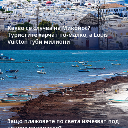
Какво се случва на Миконос?
Туристите харчат по-малко, а Louis
Vuitton губи милиони
Защо плажовете по света изчезват под
тонове водорасли?