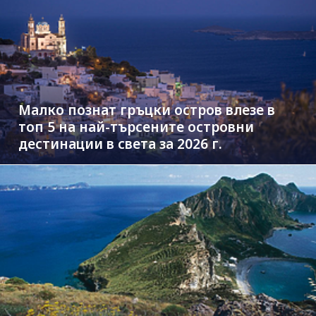
Малко познат гръцки остров влезе в
топ 5 на най-търсените островни
дестинации в света за 2026 г.