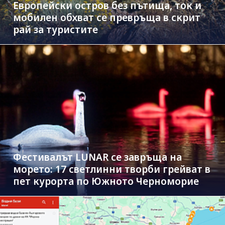
Европейски остров без пътища, ток и
мобилен обхват се превръща в скрит
рай за туристите
Фестивалът LUNAR се завръща на
морето: 17 светлинни творби грейват в
пет курорта по Южното Черноморие