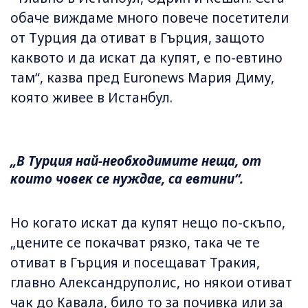
обаче виждаме много повече посетители
от Турция да отиват в Гърция, защото
каквото и да искат да купят, е по-евтино
там“, казва пред Euronews Мария Диму,
която живее в Истанбул.
„В Турция най-необходимите неща, от
които човек се нуждае, са евтини“.
Но когато искат да купят нещо по-скъпо,
„цените се покачват рязко, така че те
отиват в Гърция и посещават Тракия,
главно Александруполис, но някои отиват
чак до Кавала, било то за почивка или за