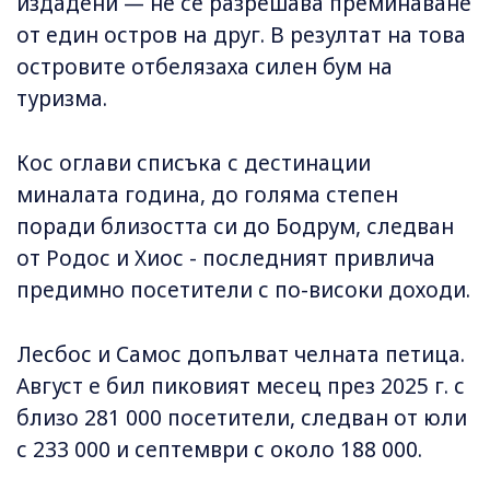
издадени — не се разрешава преминаване
от един остров на друг. В резултат на това
островите отбелязаха силен бум на
туризма.
Кос оглави списъка с дестинации
миналата година, до голяма степен
поради близостта си до Бодрум, следван
от Родос и Хиос - последният привлича
предимно посетители с по-високи доходи.
Лесбос и Самос допълват челната петица.
Август е бил пиковият месец през 2025 г. с
близо 281 000 посетители, следван от юли
с 233 000 и септември с около 188 000.