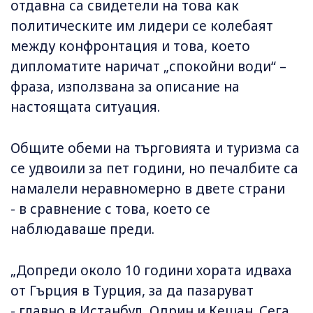
отдавна са свидетели на това как
политическите им лидери се колебаят
между конфронтация и това, което
дипломатите наричат ​​„спокойни води“ –
фраза, използвана за описание на
настоящата ситуация.
Общите обеми на търговията и туризма са
се удвоили за пет години, но печалбите са
намалели неравномерно в двете страни
- в сравнение с това, което се
наблюдаваше преди.
„Допреди около 10 години хората идваха
от Гърция в Турция, за да пазаруват
- главно в Истанбул, Одрин и Кешан. Сега