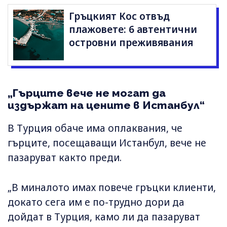
Гръцкият Кос отвъд
плажовете: 6 автентични
островни преживявания
„Гърците вече не могат да
издържат на цените в Истанбул“
В Турция обаче има оплаквания, че
гърците, посещаващи Истанбул, вече не
пазаруват както преди.
„В миналото имах повече гръцки клиенти,
докато сега им е по-трудно дори да
дойдат в Турция, камо ли да пазаруват