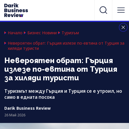
Начало
Бизнес Новини
Туризъм
Невероятен обрат: Гърция излезе по-евтина от Турция за
хиляди туристи
Невероятен обрат: Гърция
излезе по-евтина от Турция
за хиляди туристи
Туризмът между Гърция и Турция се е утроил, но
само в едната посока
Darik Business Review
26 Май 2026