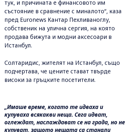
тук, и причината е финансовото им
състояние в сравнение с миналото“, каза
пред Euronews Кантар Пехливаноглу,
собственик на улична сергия, на която
продава бижута и модни аксесоари в
Истанбул.
Солтаридис, жителят на Истанбул, също
подчертава, че цените стават твърде
високи за гръцките посетители.
„Имаше време, когато те идваха и
купуваха всякакви неща. Сега идват,
оглеждат, наслаждават се на града, но не
купуват, защото нещата са станали