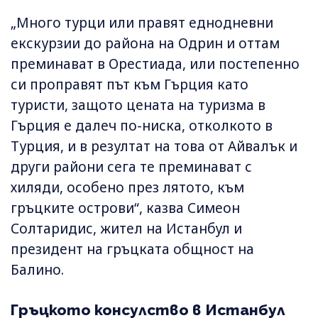
„Много турци или правят еднодневни
екскурзии до района на Одрин и оттам
преминават в Орестиада, или постепенно
си проправят път към Гърция като
туристи, защото цената на туризма в
Гърция е далеч по-ниска, отколкото в
Турция, и в резултат на това от Айвалък и
други райони сега те преминават с
хиляди, особено през лятото, към
гръцките острови“, казва Симеон
Солтаридис, жител на Истанбул и
президент на гръцката общност на
Балино.
Гръцкото консулство в Истанбул