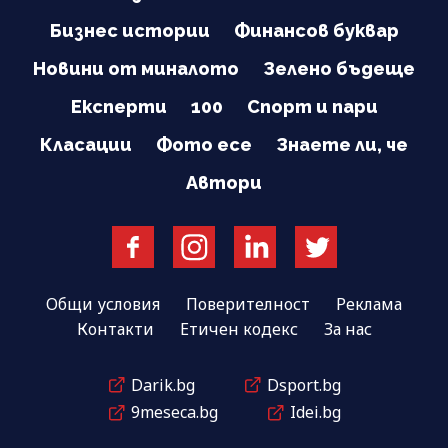
Бизнес истории
Финансов буквар
Новини от миналото
Зелено бъдеще
Експерти
100
Спорт и пари
Класации
Фото есе
Знаете ли, че
Автори
Общи условия
Поверителност
Реклама
Контакти
Етичен кодекс
За нас
Darik.bg
Dsport.bg
9meseca.bg
Idei.bg