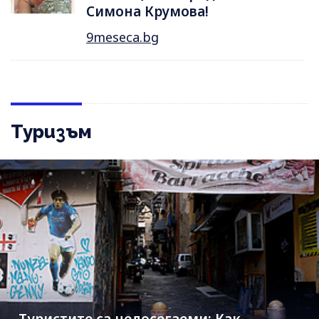
Симона Крумова!
9meseca.bg
Туризъм
Туристите са недосегаеми: Как