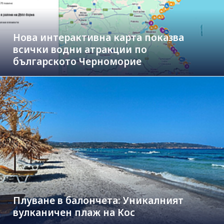
Нова интерактивна карта показва
всички водни атракции по
българското Черноморие
Плуване в балончета: Уникалният
вулканичен плаж на Кос