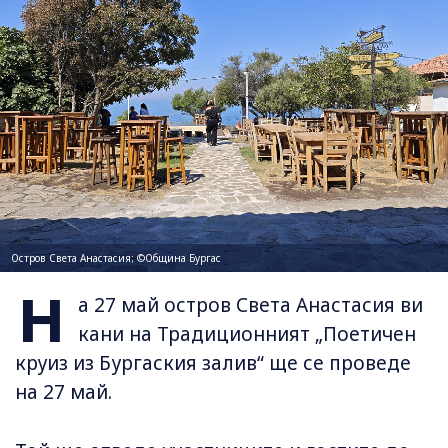
Остров Света Анастасия; ©Община Бургас
Н
а 27 май остров Света Анастасия ви
кани на Традиционният „Поетичен
круиз из Бургаския залив“ ще се проведе
на 27 май.