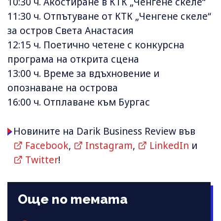
10:30 ч. Акостиране в КТК „Ченгене скеле“
11:30 ч. Oтпътуване от КТК „Ченгене скеле“
за остров Света Анастасия
12:15 ч. Поетично четене с конкурсна
програма на открита сцена
13:00 ч. Време за вдъхновение и
опознаване на острова
16:00 ч. Отплаване към Бургас
Новините на Darik Business Review във
Facebook
,
Instagram
,
LinkedIn
и
Twitter
!
Още по темата