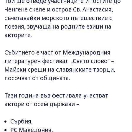
Той ще отведе участниците и гостите до
Ченгене скеле и остров Св. Анастасия,
съчетавайки морското пътешествие с
поезия, звучаща на родните езици на
авторите.
Събитието е част от Международния
литературен фестивал „Свято слово“ –
Майски срещи на славянските творци,
посочват от общината.
Тази година във фестивала участват
автори от осем държави –
Сърбия,
РС Македония,