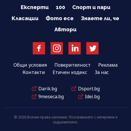
Експерти
100
Спорт и пари
Класации
Фото есе
Знаете ли, че
Автори
Общи условия
Поверителност
Реклама
Контакти
Етичен кодекс
За нас
Darik.bg
Dsport.bg
9meseca.bg
Idei.bg
© 2026 Всички права запазени. Позоваването с хиперлинк е
задължително.