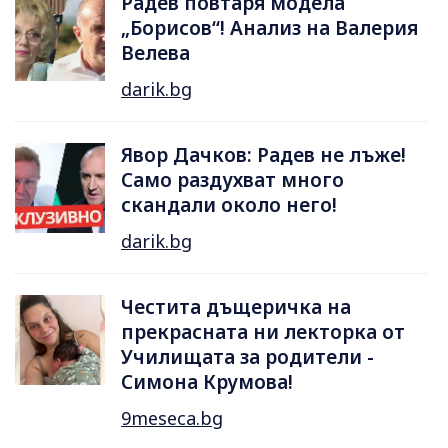
Радев повтаря модела
„Борисов“! Анализ на Валерия
Велева
darik.bg
Явор Дачков: Радев не лъже!
Само раздухват много
скандали около него!
darik.bg
Честита дъщеричка на
прекрасната ни лекторка от
Училищата за родители -
Симона Крумова!
9meseca.bg