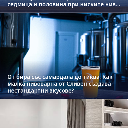
седмица и половина при ниските нива
на Дунав
От бира със самардала до тиква: Как
малка пивоварна от Сливен създава
нестандартни вкусове?