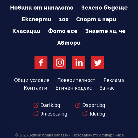
Новини от миналото
Зелено бъдеще
Експерти
100
Спорт и пари
Класации
Фото есе
Знаете ли, че
Автори
Общи условия
Поверителност
Реклама
Контакти
Етичен кодекс
За нас
Darik.bg
Dsport.bg
9meseca.bg
Idei.bg
© 2026 Всички права запазени. Позоваването с хиперлинк е