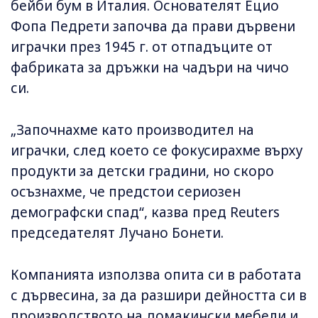
бейби бум в Италия. Основателят Ецио
Фопа Педрети започва да прави дървени
играчки през 1945 г. от отпадъците от
фабриката за дръжки на чадъри на чичо
си.
„Започнахме като производител на
играчки, след което се фокусирахме върху
продукти за детски градини, но скоро
осъзнахме, че предстои сериозен
демографски спад“, казва пред Reuters
председателят Лучано Бонети.
Компанията използва опита си в работата
с дървесина, за да разшири дейността си в
производството на домакински мебели и