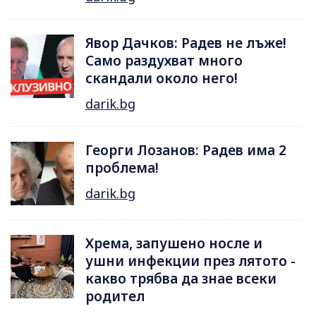
Явор Дачков: Радев не лъже!
Само раздухват много
скандали около него!
darik.bg
Георги Лозанов: Радев има 2
проблема!
darik.bg
Хрема, запушено носле и
ушни инфекции през лятотo -
какво трябва да знае всеки
родител