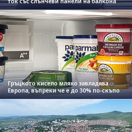
ток със слънчеви панели на балкона
Гръцкото кисело мляко завладява
Европа, въпреки че е до 30% по-скъпо