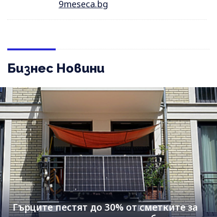
9meseca.bg
Бизнес Новини
Гърците пестят до 30% от сметките за