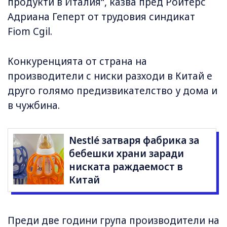
продукти в Италия“, казва пред Ройтерс
Адриана Геперт от трудовия синдикат
Fiom Cgil.
Конкуренцията от страна на
производители с ниски разходи в Китай е
друго голямо предизвикателство у дома и
в чужбина.
Nestlé затваря фабрика за
бебешки храни заради
ниската раждаемост в
Китай
Преди две години група производители на