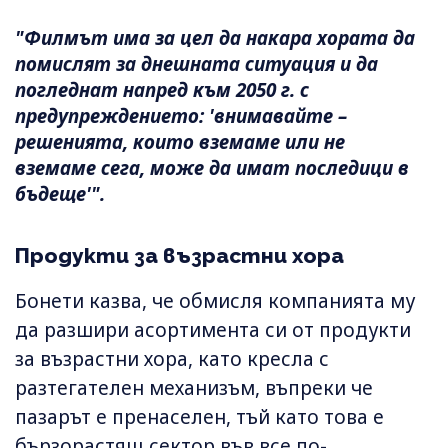
"Филмът има за цел да накара хората да
помислят за днешната ситуация и да
погледнат напред към 2050 г. с
предупреждението: 'внимавайте –
решенията, които вземаме или не
вземаме сега, може да имат последици в
бъдеще'".
Продукти за възрастни хора
Бонети казва, че обмисля компанията му
да разшири асортимента си от продукти
за възрастни хора, като кресла с
разтегателен механизъм, въпреки че
пазарът е пренаселен, тъй като това е
бързорастящ сектор във все по-