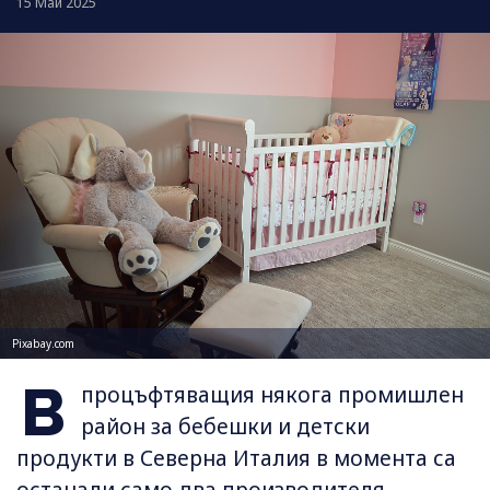
15 Май 2025
Pixabay.com
В
процъфтяващия някога промишлен
район за бебешки и детски
продукти в Северна Италия в момента са
останали само два производителя.