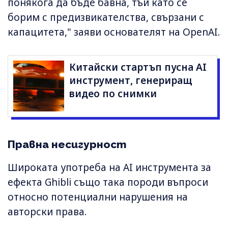
понякога да бъде бавна, тъй като се
борим с предизвикателства, свързани с
капацитета," заяви основателят на OpenAI.
Китайски стартъп пусна AI
инструмент, генериращ
видео по снимки
Правна несигурност
Широката употреба на AI инструмента за
ефекта Ghibli също така породи въпроси
относно потенциални нарушения на
авторски права.