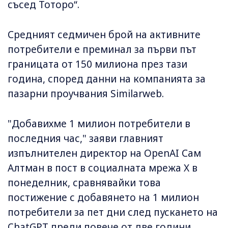
съсед Тоторо“.
Средният седмичен брой на активните
потребители е преминал за първи път
границата от 150 милиона през тази
година, според данни на компанията за
пазарни проучвания Similarweb.
"Добавихме 1 милион потребители в
последния час," заяви главният
изпълнителен директор на OpenAI Сам
Алтман в пост в социалната мрежа X в
понеделник, сравнявайки това
постижение с добавянето на 1 милион
потребители за пет дни след пускането на
ChatGPT преди повече от две години.