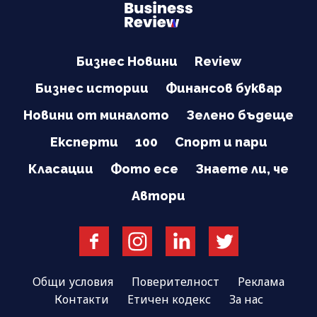
Бизнес Новини
Review
Бизнес истории
Финансов буквар
Новини от миналото
Зелено бъдеще
Експерти
100
Спорт и пари
Класации
Фото есе
Знаете ли, че
Автори
Общи условия
Поверителност
Реклама
Контакти
Етичен кодекс
За нас