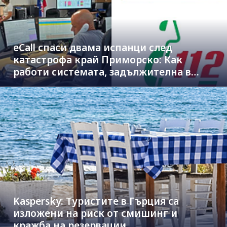
eCall спаси двама испанци след
катастрофа край Приморско: Как
работи системата, задължителна в
новите коли
Kaspersky: Туристите в Гърция са
изложени на риск от смишинг и
кражба на резервации