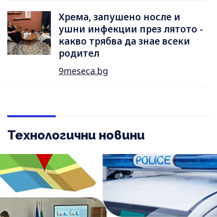
Хрема, запушено носле и
ушни инфекции през лятотo -
какво трябва да знае всеки
родител
9meseca.bg
Технологични новини