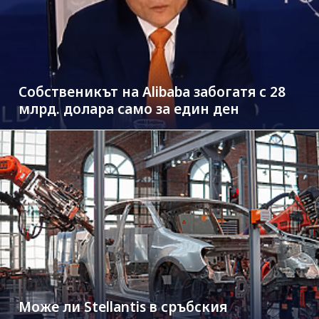
Собственикът на Alibaba забогатя с 28
млрд. долара само за един ден
Може ли Stellantis в сръбския