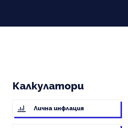
Калкулатори
Лична инфлация