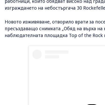
работници, които обядват високо над града
изграждането на небостъргача 30 Rockefeller
Новото изживяване, отворило врати за пос
пресъздаващо снимката „Обяд на върха на н
наблюдателната площадка Top of the Rock н