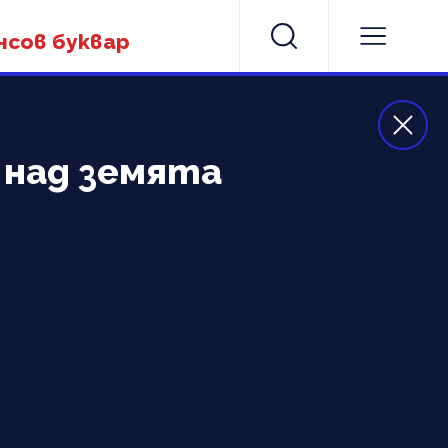
нсов буквар
м над земята