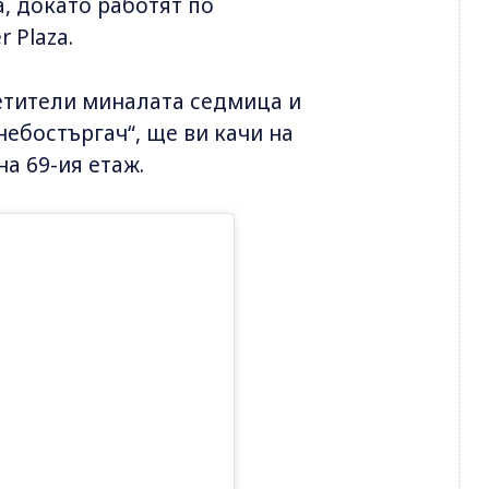
, докато работят по
 Plaza.
етители миналата седмица и
ебостъргач“, ще ви качи на
а 69-ия етаж.