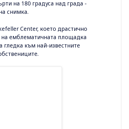
върти на 180 градуса над града -
на снимка.
efeller Center, което драстично
е на емблематичната площадка
а гледка към най-известните
обствениците.