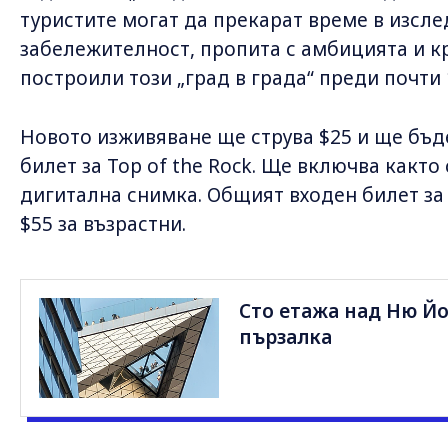
туристите могат да прекарат време в изсл
забележителност, пропита с амбицията и кр
построили този „град в града“ преди почти 
Новото изживяване ще струва $25 и ще бъ
билет за Top of the Rock. Ще включва както
дигитална снимка. Общият входен билет за 
$55 за възрастни.
Сто етажа над Ню Йо
пързалка