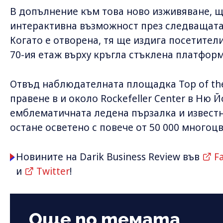
В допълнение към това ново изживяване, щ
интерактивна възможност през следващата г
Когато е отворена, тя ще издига посетител
70-ия етаж върху кръгла стъклена платформ
Отвъд наблюдателната площадка Top of the
правене в и около Rockefeller Center в Ню 
емблематичната ледена пързалка и извест
остане осветено с повече от 50 000 многоцв
Новините на Darik Business Review във
F
и
Twitter
!
Още по темата