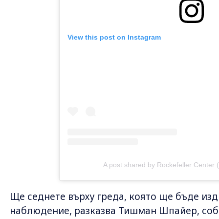
View this post on Instagram
A post shared by Rockefeller Center 
Ще седнете върху греда, която ще бъде из
наблюдение, разказва Тишман Шпайер, собст