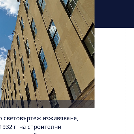
що световъртеж изживяване,
932 г. на строителни