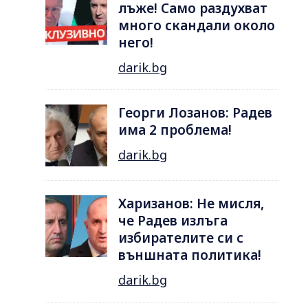
лъже! Само раздухват
много скандали около
него!
darik.bg
Георги Лозанов: Радев
има 2 проблема!
darik.bg
Харизанов: Не мисля,
че Радев излъга
избирателите си с
външната политика!
darik.bg