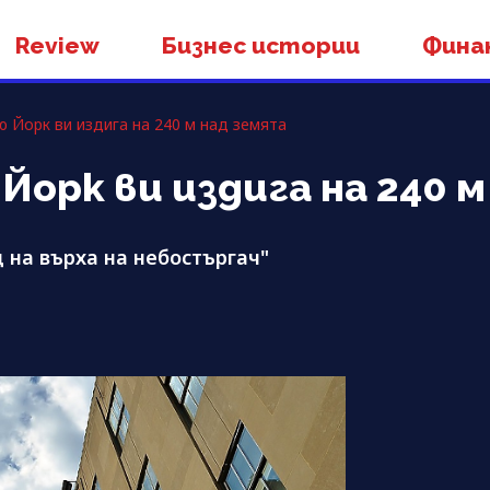
Review
Бизнес истории
Фина
 Йорк ви издига на 240 м над земята
Йорк ви издига на 240 
д на върха на небостъргач"