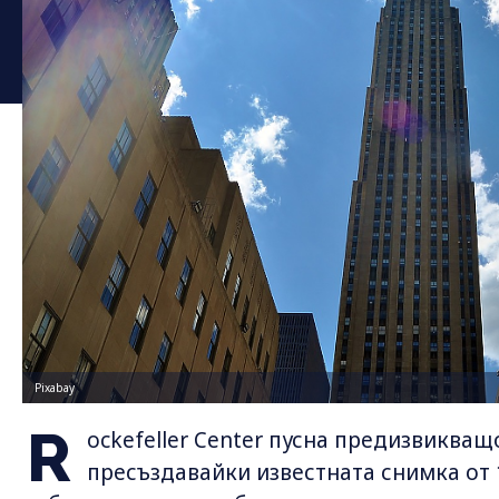
Pixabay
R
ockefeller Center пусна предизвиква
пресъздавайки известната снимка от 1