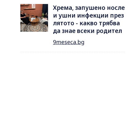
Хрема, запушено носле
и ушни инфекции през
лятотo - какво трябва
да знае всеки родител
9meseca.bg