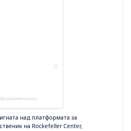
(@rockefellercenter)
дигната над платформата за
веник на Rockefeller Center,