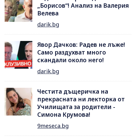
„Борисов“! Анализ на Валерия
Велева
darik.bg
Явор Дачков: Радев не лъже!
Само раздухват много
скандали около него!
darik.bg
Честита дъщеричка на
прекрасната ни лекторка от
Училищата за родители -
Симона Крумова!
9meseca.bg