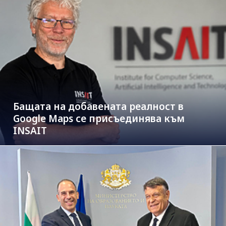
Бащата на добавената реалност в
Google Maps се присъединява към
INSAIT