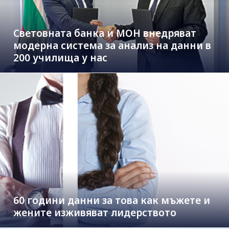
Световната банка и МОН внедряват
модерна система за анализ на данни в
200 училища у нас
60 години данни за това как мъжете и
жените изживяват лидерството