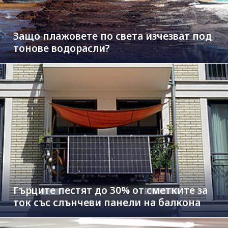
Защо плажовете по света изчезват под
тонове водорасли?
Гърците пестят до 30% от сметките за
ток със слънчеви панели на балкона