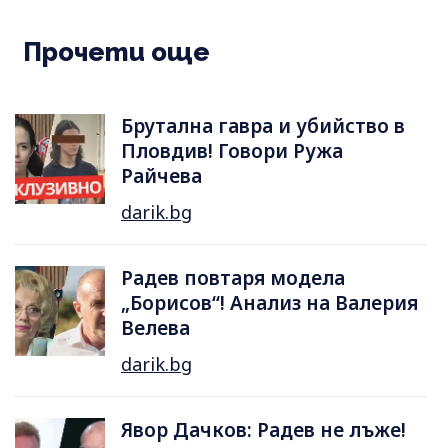
Прочети още
Брутална гавра и убийство в
Пловдив! Говори Ружа
Райчева
darik.bg
Радев повтаря модела
„Борисов“! Анализ на Валерия
Велева
darik.bg
Явор Дачков: Радев не лъже!