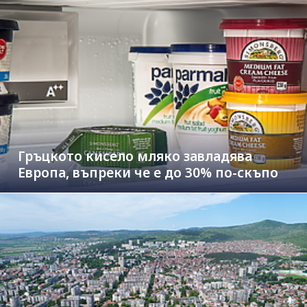
Гръцкото кисело мляко завладява
Европа, въпреки че е до 30% по-скъпо