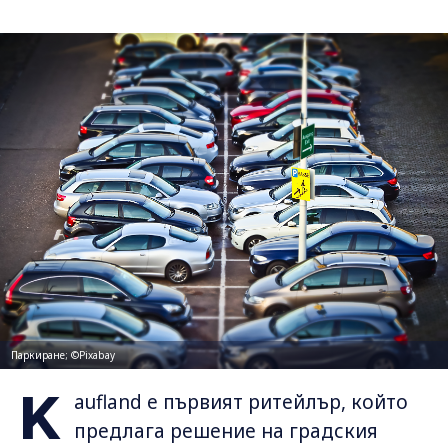
Паркиране; ©Pixabay
K
aufland e първият ритейлър, който
предлага решение на градския