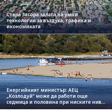
Стара Загора залага на умни
технологии за въздуха, трафика и
икономиката
Енергийният министър: АЕЦ
„Козлодуй“ може да работи още
седмица и половина при ниските нива
на Дунав