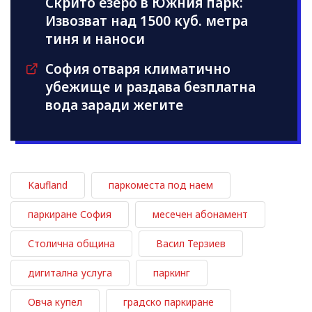
Скрито езеро в Южния парк:
Извозват над 1500 куб. метра
тиня и наноси
София отваря климатично
убежище и раздава безплатна
вода заради жегите
Kaufland
паркоместа под наем
паркиране София
месечен абонамент
Столична община
Васил Терзиев
дигитална услуга
паркинг
Овча купел
градско паркиране