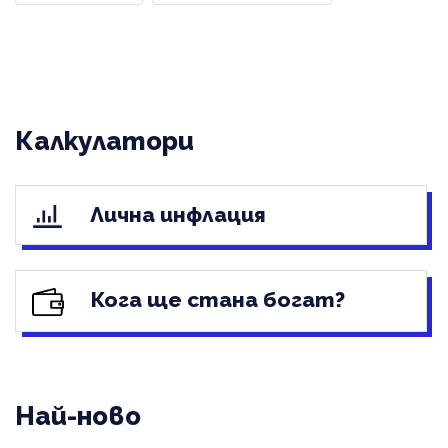
Калкулатори
Лична инфлация
Кога ще стана богат?
Най-ново