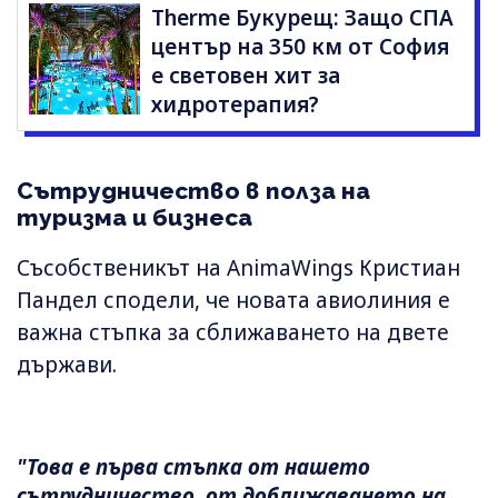
Therme Букурещ: Защо СПА
център на 350 км от София
е световен хит за
хидротерапия?
Сътрудничество в полза на
туризма и бизнеса
Съсобственикът на AnimaWings Кристиан
Пандел сподели, че новата авиолиния е
важна стъпка за сближаването на двете
държави.
"Това е първа стъпка от нашето
сътрудничество, от доближаването на