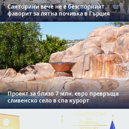
Санторини вече не е безспорният
фаворит за лятна почивка в Гърция
Проект за близо 7 млн. евро превръща
сливенско село в спа курорт