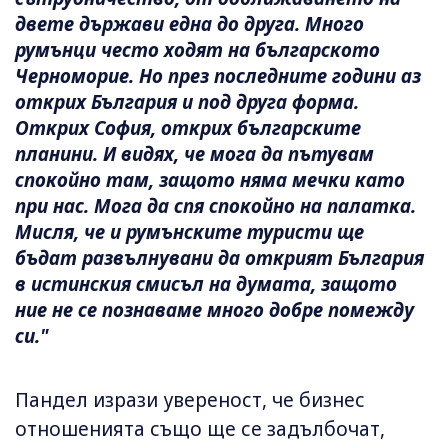
двете държави една до друга. Много
румънци често ходят на българското
Черноморие. Но през последните години аз
открих България и под друга форма.
Открих София, открих българските
планини. И видях, че мога да пътувам
спокойно там, защото няма мечки като
при нас. Мога да спя спокойно на палатка.
Мисля, че и румънските туристи ще
бъдат развълнувани да открият България
в истинския смисъл на думата, защото
ние не се познаваме много добре помежду
си."
Пандел изрази увереност, че бизнес
отношенията също ще се задълбочат,