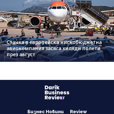
Стачка в европейска нискобюджетна
авиокомпания засяга хиляди полети
през август
Бизнес Новини
Review