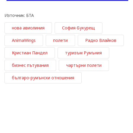
Източник: БТА
нова авиолиния
София-Букурещ
AnimaWings
полети
Радко Влайков
Кристиан Пандел
туризъм Румъния
бизнес пътувания
чартърни полети
българо-румънски отношения