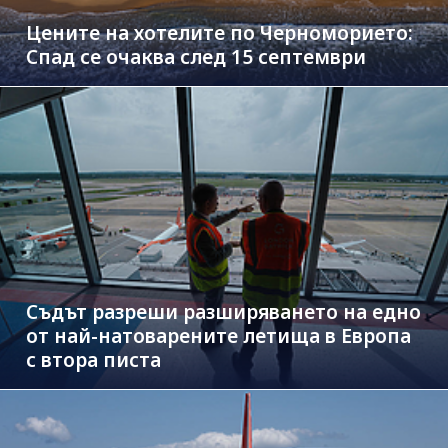
Цените на хотелите по Черноморието:
Спад се очаква след 15 септември
Съдът разреши разширяването на едно
от най-натоварените летища в Европа
с втора писта