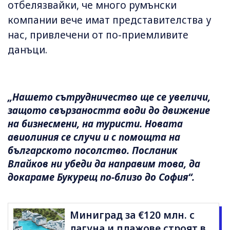
отбелязвайки, че много румънски
компании вече имат представителства у
нас, привлечени от по-приемливите
данъци.
„Нашето сътрудничество ще се увеличи,
защото свързаността води до движение
на бизнесмени, на туристи. Новата
авиолиния се случи и с помощта на
българското посолство. Посланик
Влайков ни убеди да направим това, да
докараме Букурещ по-близо до София“.
Миниград за €120 млн. с
лагуна и плажове строят в