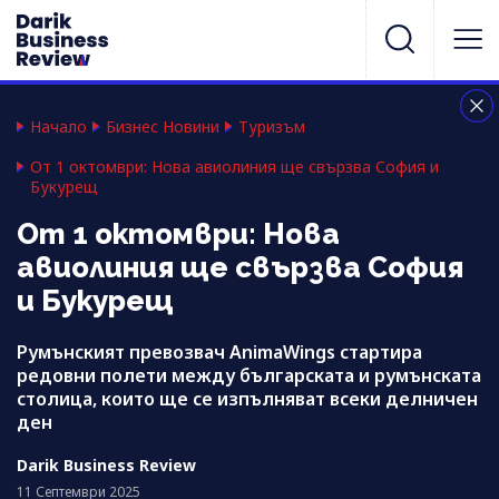
Начало
Бизнес Новини
Туризъм
От 1 октомври: Нова авиолиния ще свързва София и
Букурещ
От 1 октомври: Нова
авиолиния ще свързва София
и Букурещ
Румънският превозвач AnimaWings стартира
редовни полети между българската и румънската
столица, които ще се изпълняват всеки делничен
ден
Darik Business Review
11 Септември 2025