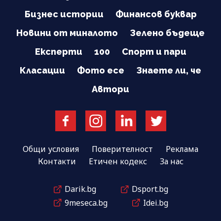
Бизнес истории
Финансов буквар
Новини от миналото
Зелено бъдеще
Експерти
100
Спорт и пари
Класации
Фото есе
Знаете ли, че
Автори
Общи условия
Поверителност
Реклама
Контакти
Етичен кодекс
За нас
Darik.bg
Dsport.bg
9meseca.bg
Idei.bg