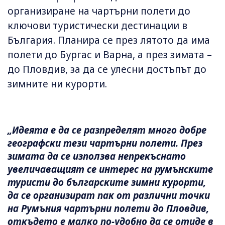
организиране на чартърни полети до
ключови туристически дестинации в
България. Планира се през лятото да има
полети до Бургас и Варна, а през зимата –
до Пловдив, за да се улесни достъпът до
зимните ни курорти.
„Идеята е да се разпределят много добре
географски тези чартърни полети. През
зимата да се използва непрекъснато
увеличаващият се интерес на румънските
туристи до българските зимни курорти,
да се организират пак от различни точки
на Румъния чартърни полети до Пловдив,
откъдето е малко по-удобно да се отиде в