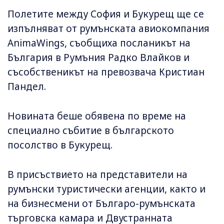
Полетите между София и Букурещ ще се
изпълняват от румънската авиокомпания
AnimaWings, съобщиха посланикът на
България в Румъния Радко Влайков и
съсобственикът на превозвача Кристиан
Пандел.
Новината беше обявена по време на
специално събитие в българското
посолство в Букурещ.
В присъствието на представители на
румънски туристически агенции, както и
на бизнесмени от Българо-румънската
търговска камара и Двустранната