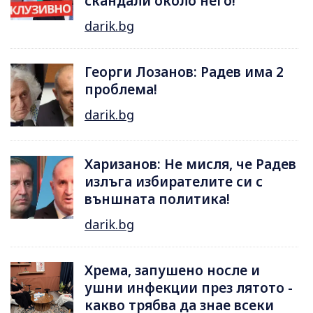
скандали около него!
darik.bg
Георги Лозанов: Радев има 2
проблема!
darik.bg
Харизанов: Не мисля, че Радев
излъга избирателите си с
външната политика!
darik.bg
Хрема, запушено носле и
ушни инфекции през лятотo -
какво трябва да знае всеки