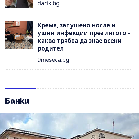
darik.bg
Хрема, запушено носле и
ушни инфекции през лятотo -
какво трябва да знае всеки
родител
9meseca.bg
Банки