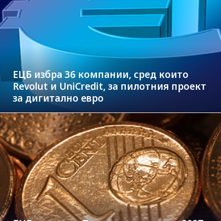
ЕЦБ избра 36 компании, сред които
Revolut и UniCredit, за пилотния проект
за дигитално евро