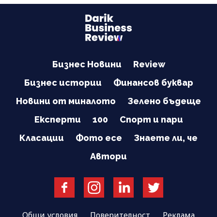
Бизнес Новини
Review
Бизнес истории
Финансов буквар
Новини от миналото
Зелено бъдеще
Експерти
100
Спорт и пари
Класации
Фото есе
Знаете ли, че
Автори
Общи условия
Поверителност
Реклама