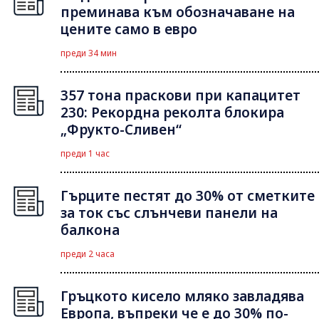
преминава към обозначаване на
цените само в евро
преди 34 мин
357 тона праскови при капацитет
230: Рекордна реколта блокира
„Фрукто-Сливен“
преди 1 час
Гърците пестят до 30% от сметките
за ток със слънчеви панели на
балкона
преди 2 часа
Гръцкото кисело мляко завладява
Европа, въпреки че е до 30% по-