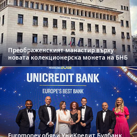
Преображенският манастир върху
новата колекционерска монета на БНБ
Euromoney обяви УниКредит Булбанк