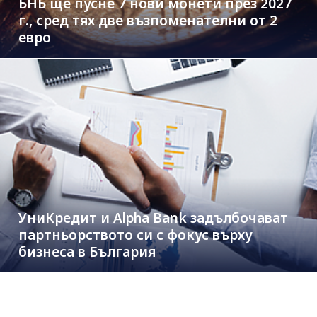
БНБ ще пусне 7 нови монети през 2027
г., сред тях две възпоменателни от 2
евро
УниКредит и Alpha Bank задълбочават
партньорството си с фокус върху
бизнеса в България