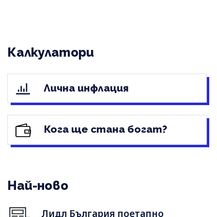
Калкулатори
Лична инфлация
Кога ще стана богат?
Най-ново
Лидл България поетапно