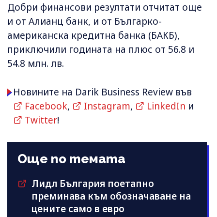
Добри финансови резултати отчитат още
и от Алианц банк, и от Българко-
американска кредитна банка (БАКБ),
приключили годината на плюс от 56.8 и
54.8 млн. лв.
Новините на Darik Business Review във
Facebook
,
Instagram
,
LinkedIn
и
Twitter
!
Още по темата
Лидл България поетапно
преминава към обозначаване на
цените само в евро