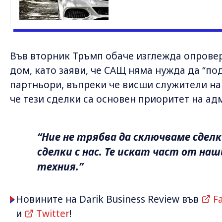
Във вторник Тръмп обаче изглежда опрове
дом, като заяви, че САЩ няма нужда да “по
партньори, въпреки че висши служители на
че тези сделки са основен приоритет на ад
“Ние не трябва да сключваме сдел
сделки с нас. Те искат част от наш
техния.”
Новините на Darik Business Review във
F
и
Twitter
!