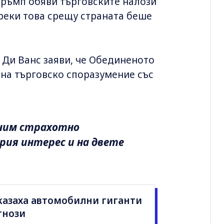
Тръмп обяви търговските налози
преки това срещу страната беше
Ди Ванс заяви, че Обединеното
 на търговско споразумение със
ючим страхотно
брия интерес и на двете
казаха автомобилни гиганти
гнози