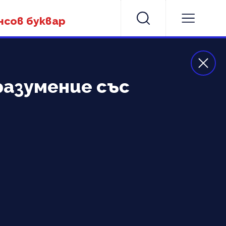
нсов буквар
разумение със