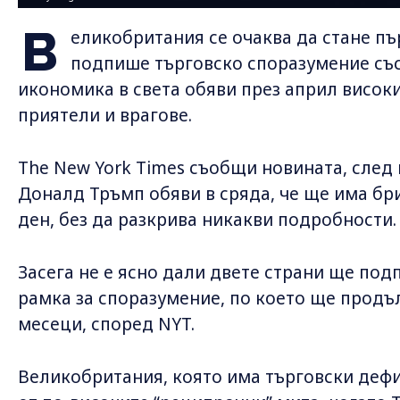
В
еликобритания се очаква да стане пъ
подпише търговско споразумение със
икономика в света обяви през април висок
приятели и врагове.
The New York Times съобщи новината, след
Доналд Тръмп обяви в сряда, че ще има бр
ден, без да разкрива никакви подробности.
Засега не е ясно дали двете страни ще по
рамка за споразумение, по което ще продъ
месеци, според NYT.
Великобритания, която има търговски деф