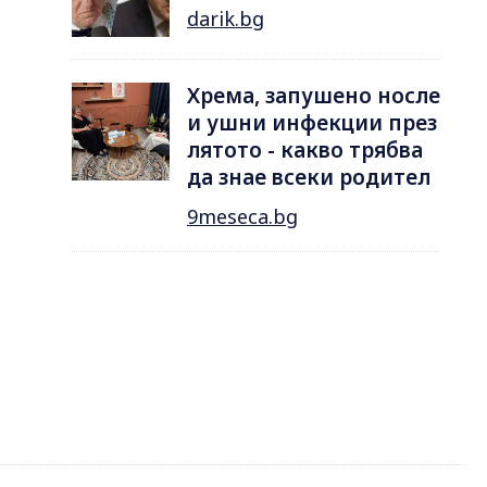
darik.bg
Хрема, запушено носле
и ушни инфекции през
лятотo - какво трябва
да знае всеки родител
9meseca.bg