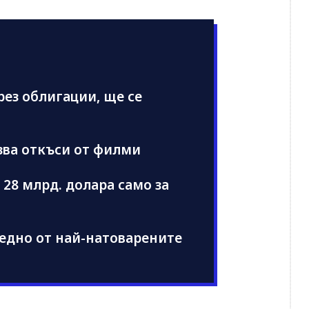
рез облигации, ще се
лзва откъси от филми
 28 млрд. долара само за
едно от най-натоварените