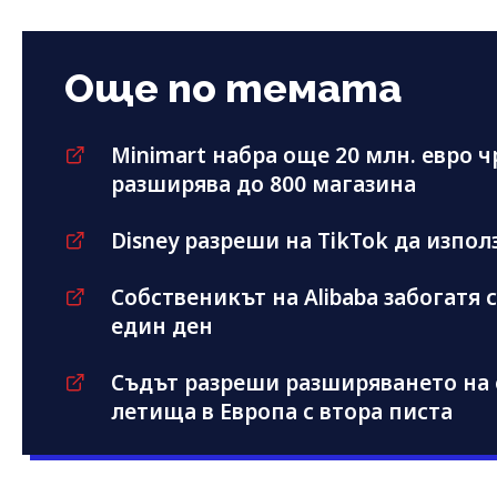
Още по темата
Minimart набра още 20 млн. евро ч
разширява до 800 магазина
Disney разреши на TikTok да изпо
Собственикът на Alibaba забогатя с
един ден
Съдът разреши разширяването на 
летища в Европа с втора писта