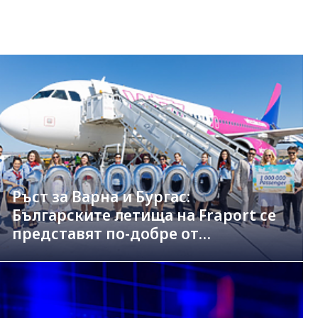
Ръст за Варна и Бургас:
Българските летища на Fraport се
представят по-добре от
германските