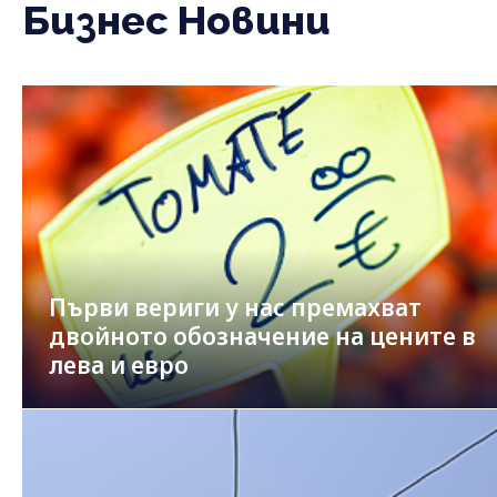
Бизнес Новини
Първи вериги у нас премахват
двойното обозначение на цените в
лева и евро