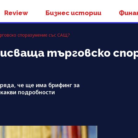
Review
Бизнес истории
Фина
рговско споразумение със САЩ?
исваща търговско спо
ряда, че ще има брифинг за
икакви подробности