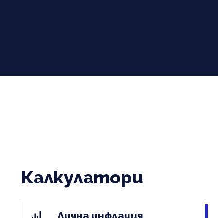
Калкулатори
Лична инфлация