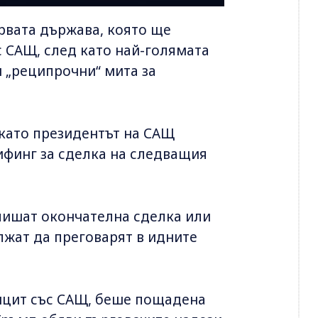
рвата държава, която ще
 САЩ, след като най-голямата
и „реципрочни“ мита за
 като президентът на САЩ
ифинг за сделка на следващия
дпишат окончателна сделка или
лжат да преговарят в идните
ицит със САЩ, беше пощадена