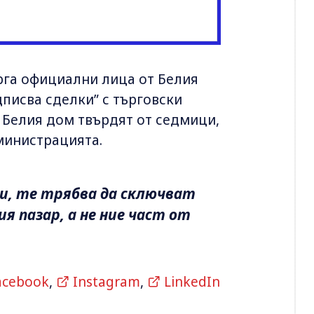
рга официални лица от Белия
дписва сделки” с търговски
 Белия дом твърдят от седмици,
министрацията.
ки, те трябва да сключват
ия пазар, а не ние част от
acebook
,
Instagram
,
LinkedIn