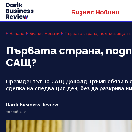
Бизнес Новини
Начало
Бизнес Новини
Първата страна, подписваща тъ
Първата страна, подп
САЩ?
Президентът на САЩ Доналд Тръмп обяви в с
сделка на следващия ден, без да разкрива н
Darik Business Review
08 Май 2025