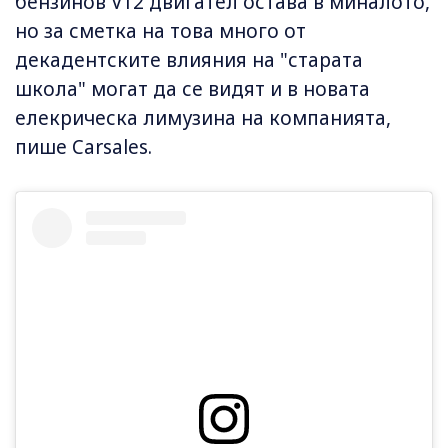
бензинов V12 двигател остава в миналото,
но за сметка на това много от
декадентските влияния на "старата
школа" могат да се видят и в новата
елекрическа лимузина на компанията,
пише Carsales.