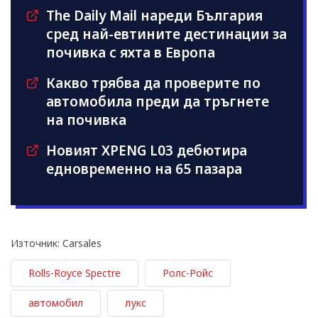
The Daily Mail нареди България
сред най-евтините дестинации за
почивка с яхта в Европа
Какво трябва да проверите по
автомобила преди да тръгнете
на почивка
Новият XPENG L03 дебютира
едновременно на 65 пазара
Източник: Carsales
Rolls-Royce Spectre
Ролс-Ройс
автомобил
лукс