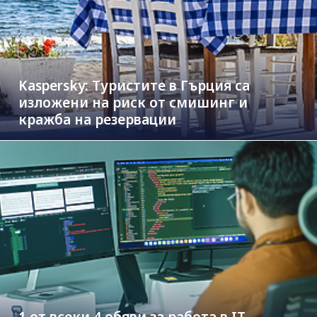
Kaspersky: Туристите в Гърция са
изложени на риск от смишинг и
кражба на резервации
1 от всеки 4 обяви за работа в IT