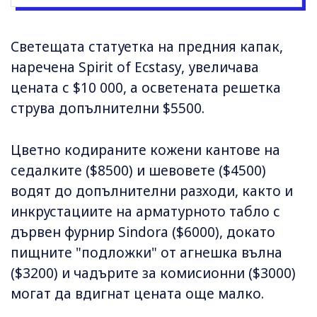
Светещата статуетка на предния капак,
наречена Spirit of Ecstasy, увеличава
цената с $10 000, а осветената решетка
струва допълнителни $5500.
Цветно кодираните кожени кантове на
седалките ($8500) и шевовете ($4500)
водят до допълнителни разходи, както и
инкрустациите на арматурното табло с
дървен фурнир Sindora ($6000), докато
пищните "подложки" от агнешка вълна
($3200) и чадърите за комисионни ($3000)
могат да вдигнат цената още малко.