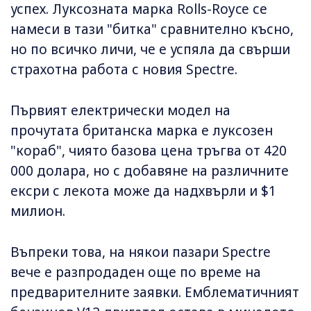
успех. Луксозната марка Rolls-Royce се
намеси в тази "битка" сравнително късно,
но по всичко личи, че е успяла да свърши
страхотна работа с новия Spectre.
Първият електрически модел на
прочутата британска марка е луксозен
"кораб", чиято базова цена тръгва от 420
000 долара, но с добавяне на различните
ексри с лекота може да надхвърли и $1
милион.
Въпреки това, на някои пазари Spectre
вече е разпродаден още по време на
предварителните заявки. Емблематичният