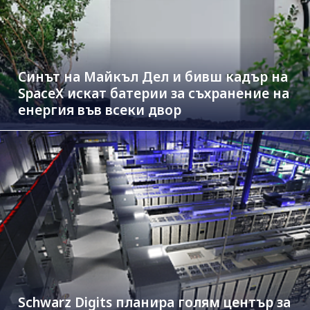
Синът на Майкъл Дeл и бивш кадър на
SpaceX искат батерии за съхранение на
енергия във всеки двор
Schwarz Digits планира голям център за