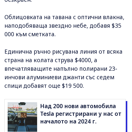
Облицовката на тавана с оптични влакна,
наподобяваща звездно небе, добавя $35
000 към сметката.
Единична ръчно рисувана линия от всяка
страна на колата струва $4000, а
впечатляващите напълно полирани 23-
инчови алуминиеви джанти със седем
спици добавят още $19 500.
Над 200 нови автомобила
Tesla регистрирани у нас от
началото на 2024 г.