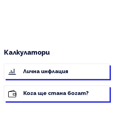
Калкулатори
Лична инфлация
Кога ще стана богат?