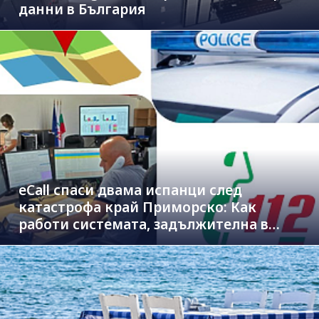
данни в България
eCall спаси двама испанци след
катастрофа край Приморско: Как
работи системата, задължителна в
новите коли