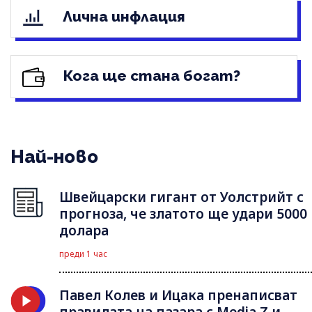
Лична инфлация
Кога ще стана богат?
Най-ново
Швейцарски гигант от Уолстрийт с
прогноза, че златото ще удари 5000
долара
преди 1 час
Павел Колев и Ицака пренаписват
правилата на пазара с Media Z и