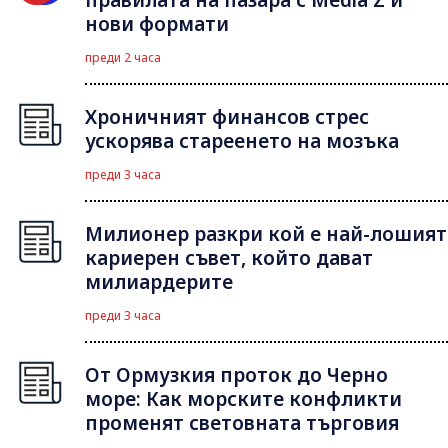
нови формати
преди 2 часа
Хроничният финансов стрес
ускорява стареенето на мозъка
преди 3 часа
Милионер разкри кой е най-лошият
кариерен съвет, който дават
милиардерите
преди 3 часа
От Ормузкия проток до Черно
море: Как морските конфликти
променят световната търговия