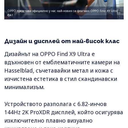
OPPO представи официално у нас най-новия си флагман OPPO Find X9 Ultra;
©А1
Дизайн и дисплей от най-висок клас
Дизайнът на OPPO Find X9 Ultra е
вдъхновен от емблематичните камери на
Hasselblad, съчетавайки метал и кожа с
изчистена естетика в стил скандинавски
минимализъм.
Устройството разполага с 6.82-инчов
144Hz 2K ProXDR дисплей, който осигурява
изключително плавно визуално