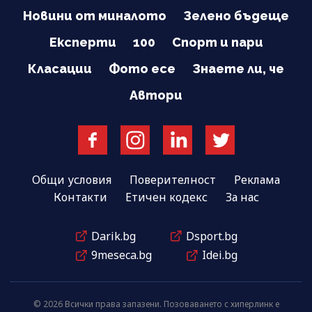
Новини от миналото
Зелено бъдеще
Експерти
100
Спорт и пари
Класации
Фото есе
Знаете ли, че
Автори
Общи условия
Поверителност
Реклама
Контакти
Етичен кодекс
За нас
Darik.bg
Dsport.bg
9meseca.bg
Idei.bg
© 2026 Всички права запазени. Позоваването с хиперлинк е