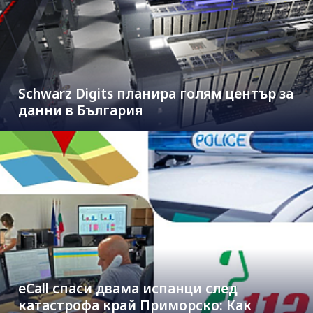
Schwarz Digits планира голям център за
данни в България
eCall спаси двама испанци след
катастрофа край Приморско: Как