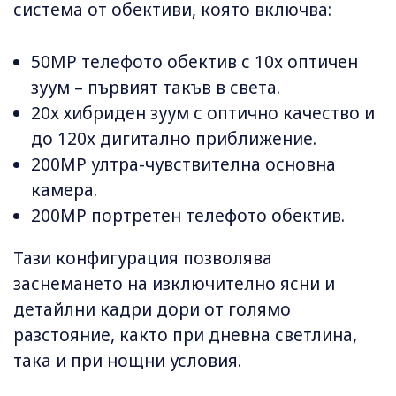
система от обективи, която включва:
50MP телефото обектив с 10x оптичен
зуум – първият такъв в света.
20x хибриден зуум с оптично качество и
до 120x дигитално приближение.
200MP ултра-чувствителна основна
камера.
200MP портретен телефото обектив.
Тази конфигурация позволява
заснемането на изключително ясни и
детайлни кадри дори от голямо
разстояние, както при дневна светлина,
така и при нощни условия.