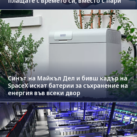
плащате с времето си, вместо с пари
Синът на Майкъл Дeл и бивш кадър на
SpaceX искат батерии за съхранение на
енергия във всеки двор