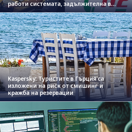
работи системата, задължителна в
новите коли
Kaspersky: Туристите в Гърция са
изложени на риск от смишинг и
кражба на резервации