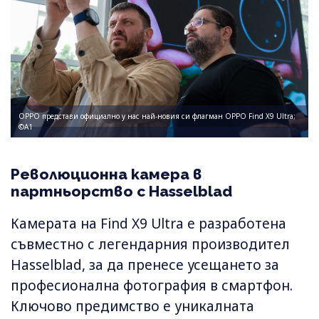
OPPO представи официално у нас най-новия си флагман OPPO Find X9 Ultra;
©А1
Революционна камера в
партньорство с Hasselblad
Камерата на Find X9 Ultra е разработена
съвместно с легендарния производител
Hasselblad, за да пренесе усещането за
професионална фотография в смартфон.
Ключово предимство е уникалната