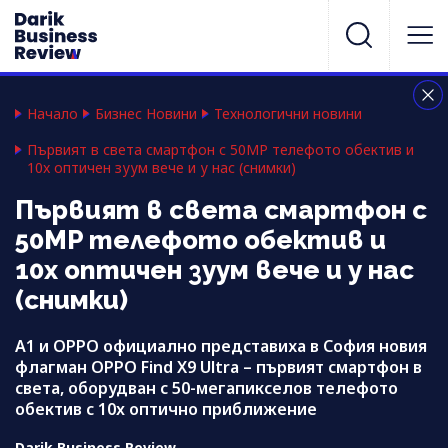
Начало
Бизнес Новини
Технологични новини
Първият в света смартфон с 50MP телефото обектив и
10x оптичен зуум вече и у нас (снимки)
Първият в света смартфон с
50MP телефото обектив и
10x оптичен зуум вече и у нас
(снимки)
A1 и OPPO официално представиха в София новия
флагман OPPO Find X9 Ultra – първият смартфон в
света, оборудван с 50-мегапикселов телефото
обектив с 10x оптично приближение
Darik Business Review