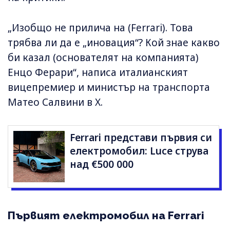
„Изобщо не прилича на (Ferrari). Това
трябва ли да е „иновация“? Кой знае какво
би казал (основателят на компанията)
Енцо Ферари“, написа италианският
вицепремиер и министър на транспорта
Матео Салвини в X.
Ferrari представи първия си
електромобил: Luce струва
над €500 000
Първият електромобил на Ferrari