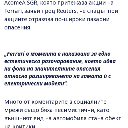
AcomeA SGR, която притежава акции на
Ferrari, заяви пред Reuters, че спадът при
акциите отразява по-широки пазарни
опасения.
„Ferrari в момента е наказвана за едно
естетическо разочарование, което идва
на фона на значителните опасения
относно разширяването на гамата ѝ с
електрически модели“.
Много от коментарите в социалните
мрежи също бяха песимистични, като
външният вид на автомобила стана обект
на критики.