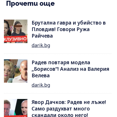
Прочети още
Брутална гавра и убийство в
Пловдив! Говори Ружа
Райчева
darik.bg
Радев повтаря модела
„Борисов“! Анализ на Валерия
Велева
darik.bg
Явор Дачков: Радев не лъже!
Само раздухват много
скандали около него!