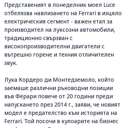
Представеният в понеделник моел Luce
отбелязва навлизането на Ferrari в изцяло
електрическия сегмент - важен етап за
производител на луксозни автомобили,
традиционно свързван с
високопроизводителни двигатели с
вътрешно горене и техния отличителен
звук.
Лука Кордеро ди Монтедземоло, който
заемаше различни ръководни позиции
във Ферари повече от 20 години преди
напускането през 2014 г., заяви, че новият
модел е предателство към историята на
Ferrari. Той посочи в кулоарите на бизнес