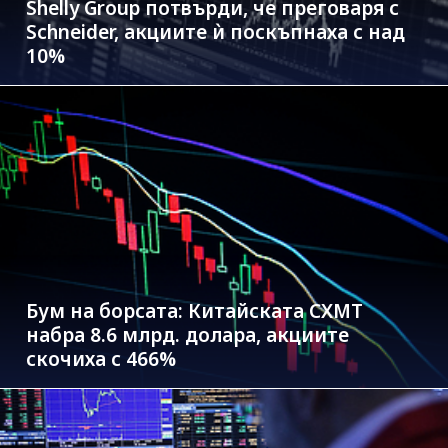
Shelly Group потвърди, че преговаря с
Schneider, акциите ѝ поскъпнаха с над
10%
Бум на борсата: Китайската CXMT
набра 8.6 млрд. долара, акциите
скочиха с 466%