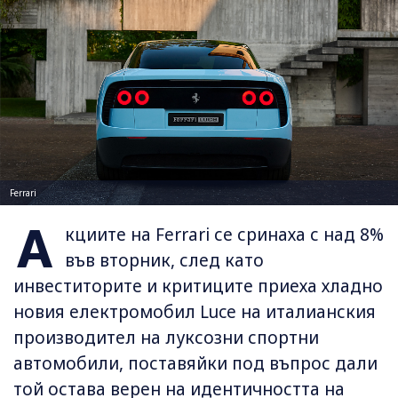
Ferrari
А
кциите на Ferrari се сринаха с над 8%
във вторник, след като
инвеститорите и критиците приеха хладно
новия електромобил Luce на италианския
производител на луксозни спортни
автомобили, поставяйки под въпрос дали
той остава верен на идентичността на