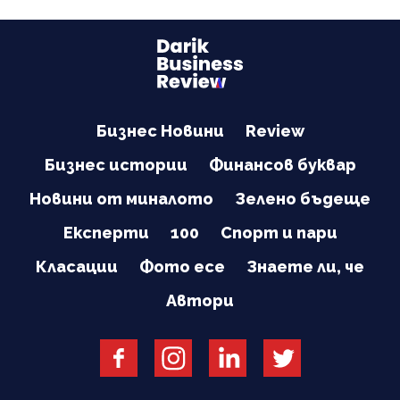
Бизнес Новини
Review
Бизнес истории
Финансов буквар
Новини от миналото
Зелено бъдеще
Експерти
100
Спорт и пари
Класации
Фото есе
Знаете ли, че
Автори