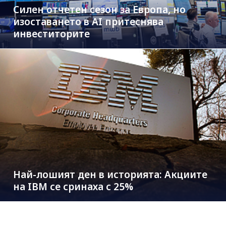
Силен отчетен сезон за Европа, но
изоставането в AI притеснява
инвеститорите
Най-лошият ден в историята: Акциите
на IBM се сринаха с 25%