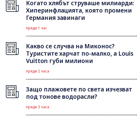
Когато хлябът струваше милиарди:
Хиперинфлацията, която промени
Германия завинаги
преди 1 час
Какво се случва на Миконос?
Туристите харчат по-малко, а Louis
Vuitton губи милиони
преди 2 часа
Защо плажовете по света изчезват
под тонове водорасли?
преди 3 часа