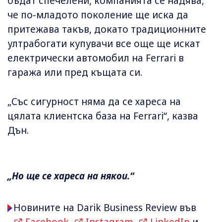
бъдат спечелени, компанията се надява,
че по-младото поколение ще иска да
притежава такъв, докато традиционните
ултрабогати купувачи все още ще искат
електрически автомобил на Ferrari в
гаража или пред къщата си.
„Със сигурност няма да се хареса на
цялата клиентска база на Ferrari“, казва
Дън.
„Но ще се хареса на някои.“
Новините на Darik Business Review във