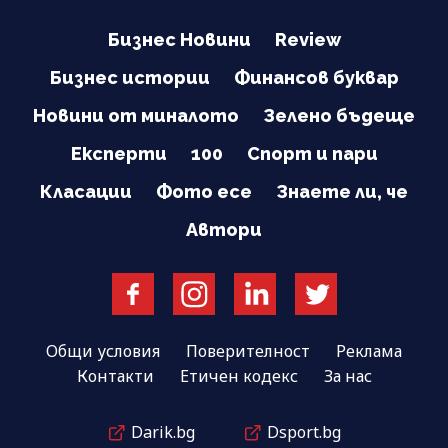
Бизнес Новини
Review
Бизнес истории
Финансов буквар
Новини от миналото
Зелено бъдеще
Експерти
100
Спорт и пари
Класации
Фото есе
Знаете ли, че
Автори
Общи условия
Поверителност
Реклама
Контакти
Етичен кодекс
За нас
Darik.bg
Dsport.bg