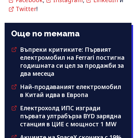
Facebook
,
Instagram
,
LinkedIn
и
Twitter
!
Още по темата
Въпреки критиките: Първият
електромобил на Ferrari постигна
годишната си цел за продажби за
два месеца
Най-продаваният електромобил
в Китай идва в Европа
Електрохолд ИПС изгради
първата ултрабърза BYD зарядна
станция в ЦИЕ с мощност 1 MW
Акциите на SpaceX скочиха с 19%