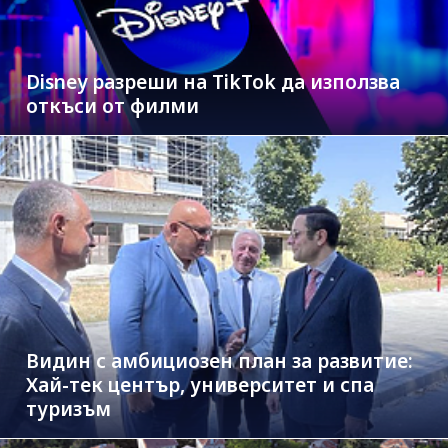
Disney разреши на TikTok да използва
откъси от филми
Видин с амбициозен план за развитие:
Хай-тек център, университет и спа
туризъм