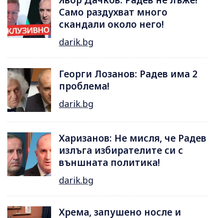
Явор Дачков: Радев не лъже!
Само раздухват много
скандали около него!
darik.bg
Георги Лозанов: Радев има 2
проблема!
darik.bg
Харизанов: Не мисля, че Радев
излъга избирателите си с
външната политика!
darik.bg
Хрема, запушено носле и