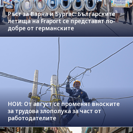
Ръст за Варна и Бургас: Българските
летища на Fraport се представят по-
добре от германските
НОИ: От август се променят вноските
за трудова злополука за част от
работодателите