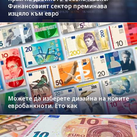
Финансовият сектор преминава
изцяло към евро
Можете да изберете дизайна на новите
евробанкноти. Ето как