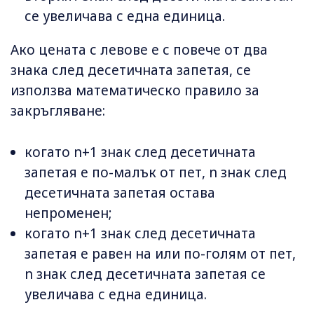
се увеличава с една единица.
Ако цената с левове е с повече от два
знака след десетичната запетая, се
използва математическо правило за
закръгляване:
когато n+1 знак след десетичната
запетая е по-малък от пет, n знак след
десетичната запетая остава
непроменен;
когато n+1 знак след десетичната
запетая е равен на или по-голям от пет,
n знак след десетичната запетая се
увеличава с една единица.