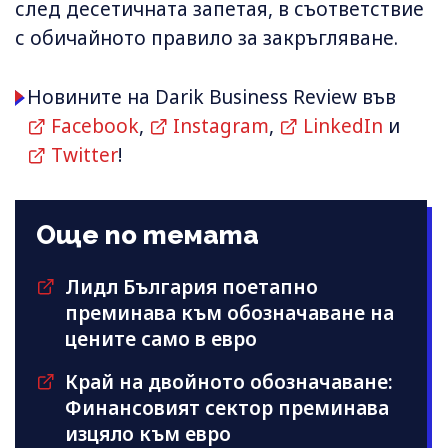
след десетичната запетая, в съответствие
с обичайното правило за закръгляване.
Новините на Darik Business Review във
Facebook
,
Instagram
,
LinkedIn
и
Twitter
!
Още по темата
Лидл България поетапно
преминава към обозначаване на
цените само в евро
Край на двойното обозначаване:
Финансовият сектор преминава
изцяло към евро