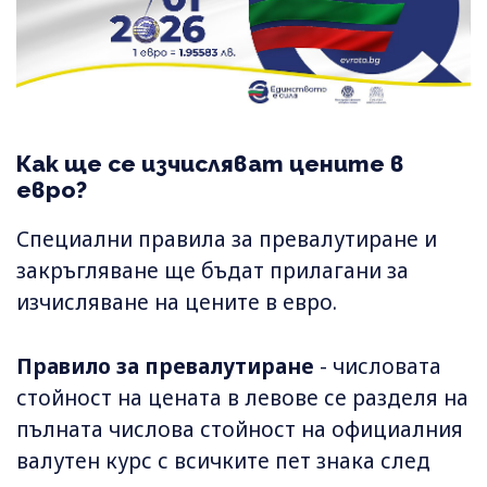
Как ще се изчисляват цените в
евро?
Специални правила за превалутиране и
закръгляване ще бъдат прилагани за
изчисляване на цените в евро.
Правило за превалутиране
- числовата
стойност на цената в левове се разделя на
пълната числова стойност на официалния
валутен курс с всичките пет знака след