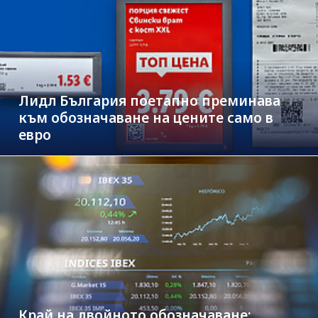
Лидл България поетапно преминава
към обозначаване на цените само в
евро
Край на двойното обозначаване: