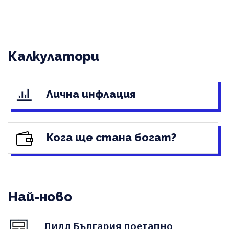
Калкулатори
Лична инфлация
Кога ще стана богат?
Най-ново
Лидл България поетапно