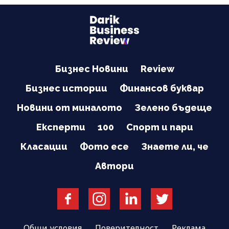
Бизнес Новини
Review
Бизнес истории
Финансов буквар
Новини от миналото
Зелено бъдеще
Експерти
100
Спорт и пари
Класации
Фото есе
Знаете ли, че
Автори
Общи условия
Поверителност
Реклама