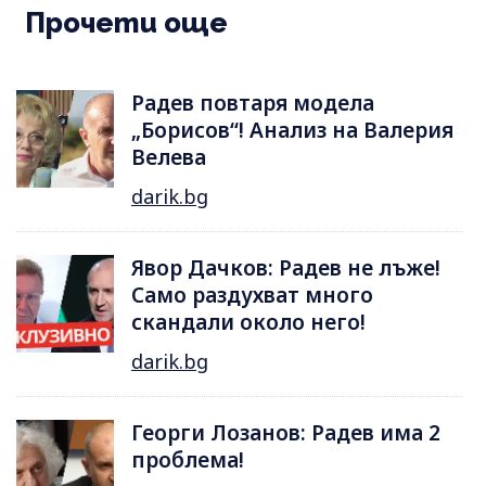
Прочети още
Радев повтаря модела
„Борисов“! Анализ на Валерия
Велева
darik.bg
Явор Дачков: Радев не лъже!
Само раздухват много
скандали около него!
darik.bg
Георги Лозанов: Радев има 2
проблема!