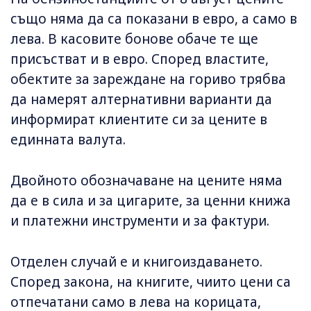
също няма да са показани в евро, а само в
лева. В касовите бонове обаче те ще
присъстват и в евро. Според властите,
обектите за зареждане на гориво трябва
да намерят алтернативни варианти да
информират клиентите си за цените в
единната валута.
Двойното обозначаване на цените няма
да е в сила и за цигарите, за ценни книжа
и платежни инструменти и за фактури.
Отделен случай е и книгоиздаването.
Според закона, на книгите, чиито цени са
отпечатани само в лева на корицата,