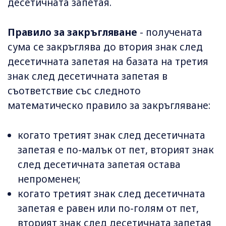
десетичната запетая.
Правило за закръгляване
- получената
сума се закръглява до втория знак след
десетичната запетая на базата на третия
знак след десетичната запетая в
съответствие със следното
математическо правило за закръгляване:
когато третият знак след десетичната
запетая е по-малък от пет, вторият знак
след десетичната запетая остава
непроменен;
когато третият знак след десетичната
запетая е равен или по-голям от пет,
вторият знак след десетичната запетая