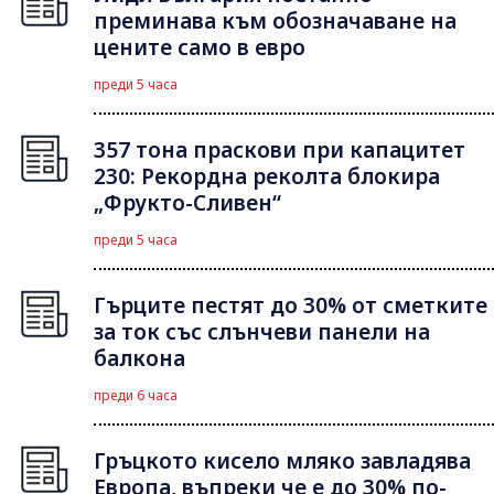
преминава към обозначаване на
цените само в евро
преди 5 часа
357 тона праскови при капацитет
230: Рекордна реколта блокира
„Фрукто-Сливен“
преди 5 часа
Гърците пестят до 30% от сметките
за ток със слънчеви панели на
балкона
преди 6 часа
Гръцкото кисело мляко завладява
Европа, въпреки че е до 30% по-