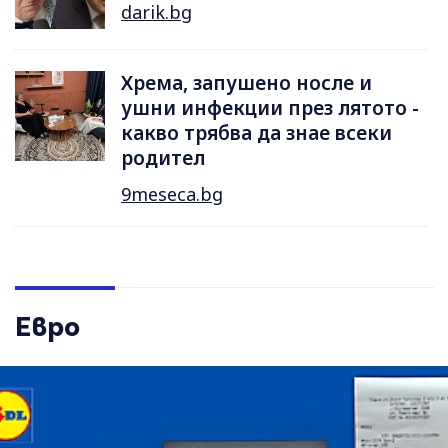
darik.bg
Хрема, запушено носле и
ушни инфекции през лятотo -
какво трябва да знае всеки
родител
9meseca.bg
Евро