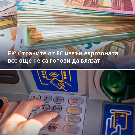
ЕК: Страните от ЕС извън еврозоната
все още не са готови да влязат