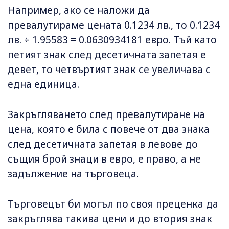
Например, ако се наложи да
превалутираме цената 0.1234 лв., то 0.1234
лв. ÷ 1.95583 = 0.0630934181 евро. Тъй като
петият знак след десетичната запетая е
девет, то четвъртият знак се увеличава с
една единица.
Закръгляването след превалутиране на
цена, която е била с повече от два знака
след десетичната запетая в левове до
същия брой знаци в евро, е право, а не
задължение на търговеца.
Търговецът би могъл по своя преценка да
закръглява такива цени и до втория знак