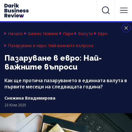
Начало
Бизнес Новини
Пари
Валути
Евро
Пазаруване в евро: Най-важните въпроси
Пазаруване в евро: Най-
важните въпроси
Как ще протича пазаруването в единната валута в
първите месеци на следващата година?
Снежина Владимирова
23 Юли 2025