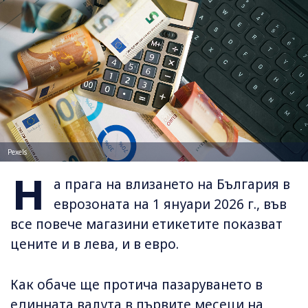
Pexels
Н
а прага на влизането на България в
еврозоната на 1 януари 2026 г., във
все повече магазини етикетите показват
цените и в лева, и в евро.
Как обаче ще протича пазаруването в
единната валута в първите месеци на