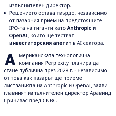
изпълнителен директор.
Решението остава твърдо, независимо
от пазарния прием на предстоящите
IPO-та на гиганти като
Anthropic и
OpenAI
, които ще тестват
инвеститорския апетит
в AI сектора.
А
мериканската технологична
компания Perplexity планира да
стане публична през 2028 г. - независимо
от това как пазарът ще приеме
листванията на Anthropic и OpenAI, заяви
главният изпълнителен директор Аравинд
Сринивас пред CNBC.