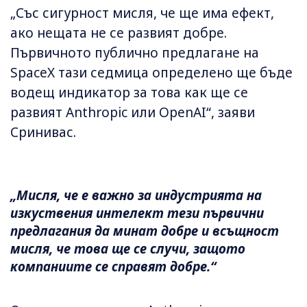
„Със сигурност мисля, че ще има ефект,
ако нещата не се развият добре.
Първичното публично предлагане на
SpaceX тази седмица определено ще бъде
водещ индикатор за това как ще се
развият Anthropic или OpenAI“, заяви
Сринивас.
„Мисля, че е важно за индустрията на
изкуствения интелект тези първични
предлагания да минат добре и всъщност
мисля, че това ще се случи, защото
компаниите се справят добре.“