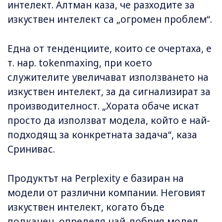
интелект. Алтман каза, че разходите за
изкуствен интелект са „огромен проблем“.
Една от тенденциите, които се очертаха, е
т. нар. tokenmaxing, при което
служителите увеличават използването на
изкуствен интелект, за да сигнализират за
производителност. „Хората обаче искат
просто да използват модела, който е най-
подходящ за конкретната задача“, каза
Сринивас.
Продуктът на Perplexity е базиран на
модели от различни компании. Неговият
изкуствен интелект, когато бъде
подканен, определя най-добрия модел,