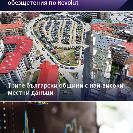
обезщетения по Revolut
Трите български общини с най-високи
местни данъци