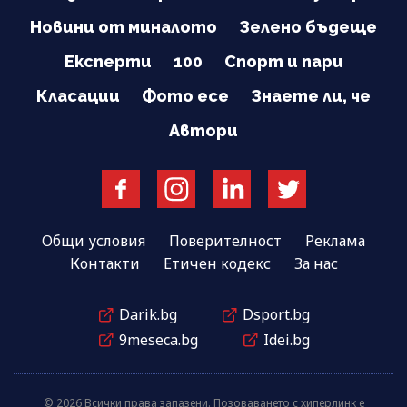
Новини от миналото
Зелено бъдеще
Експерти
100
Спорт и пари
Класации
Фото есе
Знаете ли, че
Автори
Общи условия
Поверителност
Реклама
Контакти
Етичен кодекс
За нас
Darik.bg
Dsport.bg
9meseca.bg
Idei.bg
© 2026 Всички права запазени. Позоваването с хиперлинк е