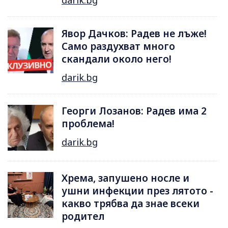
darik.bg
Явор Дачков: Радев не лъже!
Само раздухват много
скандали около него!
darik.bg
Георги Лозанов: Радев има 2
проблема!
darik.bg
Хрема, запушено носле и
ушни инфекции през лятотo -
какво трябва да знае всеки
родител