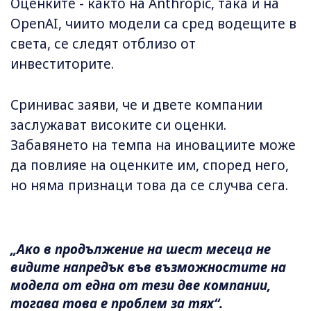
Оценките - както на Anthropic, така и на
OpenAI, чиито модели са сред водещите в
света, се следят отблизо от
инвеститорите.
Сринивас заяви, че и двете компании
заслужават високите си оценки.
Забавянето на темпа на иновациите може
да повлияе на оценките им, според него,
но няма признаци това да се случва сега.
„Ако в продължение на шест месеца не
видите напредък във възможностите на
модела от една от тези две компании,
тогава това е проблем за тях“.