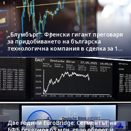
„Блумбърг“: Френски гигант преговаря
за придобиването на българска
технологична компания в сделка за 1.3
млрд. евро
Две години EuroBridge: Сегментът на
БФБ генерира 63 млн. евро оборот и