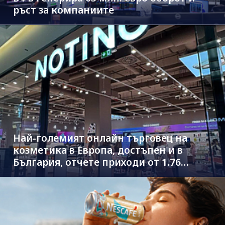
ръст за компаниите
Най-големият онлайн търговец на
козметика в Европа, достъпен и в
България, отчете приходи от 1.76
млрд. евро