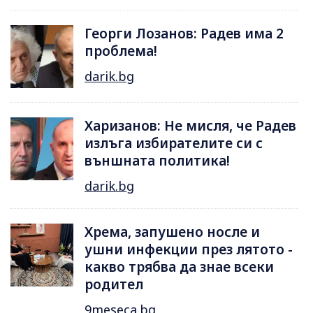
Георги Лозанов: Радев има 2
проблема!
darik.bg
Харизанов: Не мисля, че Радев
излъга избирателите си с
външната политика!
darik.bg
Хрема, запушено носле и
ушни инфекции през лятотo -
какво трябва да знае всеки
родител
9meseca.bg