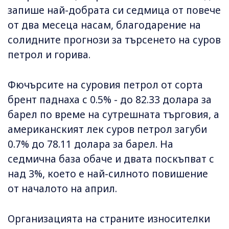
запише най-добрата си седмица от повече
от два месеца насам, благодарение на
солидните прогнози за търсенето на суров
петрол и горива.
Фючърсите на суровия петрол от сорта
брент паднаха с 0.5% - до 82.33 долара за
барел по време на сутрешната търговия, а
американският лек суров петрол загуби
0.7% до 78.11 долара за барел. На
седмична база обаче и двата поскъпват с
над 3%, което е най-силното повишение
от началото на април.
Организацията на страните износителки