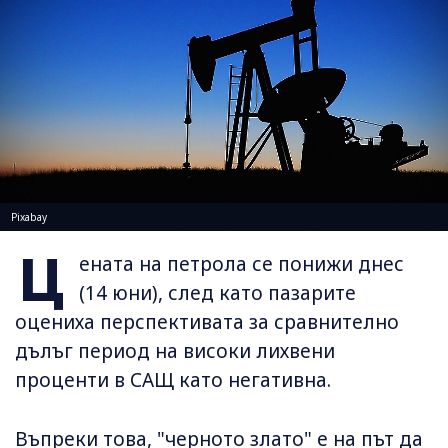
Pixabay
Ц
ената на петрола се понижи днес
(14 юни), след като пазарите
оцениха перспективата за сравнително
дълъг период на високи лихвени
проценти в САЩ като негативна.
Въпреки това, "черното злато" е на път да