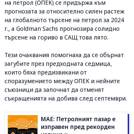
на петрол (ОПЕК) се придържа към
прогнозата за относително силен растеж
на глобалното търсене на петрол за 2024
г., а Goldman Sachs прогнозира солидно
търсене на гориво в САЩ това лято.
Тези очаквания помогнаха да се обърнат
загубите през предходната седмица,
които бяха предизвикани от
споразумението между ОПЕК и нейните
съюзници да започнат да отменят
съкращенията на добива след септември.
МАЕ: Петролният пазар е
изправен пред рекорден