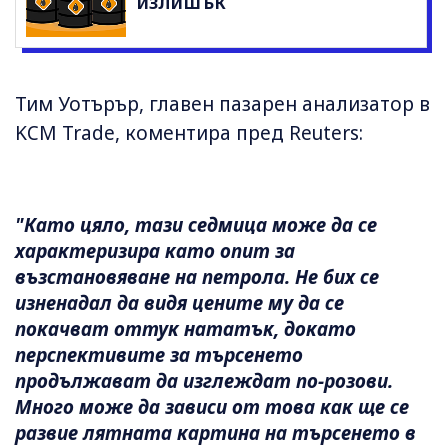
излишък
Тим Уотърър, главен пазарен анализатор в
KCM Trade, коментира пред Reuters:
"Като цяло, тази седмица може да се
характеризира като опит за
възстановяване на петрола. Не бих се
изненадал да видя цените му да се
покачват оттук нататък, докато
перспективите за търсенето
продължават да изглеждат по-розови.
Много може да зависи от това как ще се
развие лятната картина на търсенето в