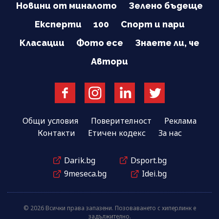
Новини от миналото
Зелено бъдеще
Експерти
100
Спорт и пари
Класации
Фото есе
Знаете ли, че
Автори
Общи условия
Поверителност
Реклама
Контакти
Етичен кодекс
За нас
Darik.bg
Dsport.bg
9meseca.bg
Idei.bg
© 2026 Всички права запазени. Позоваването с хиперлинк е
задължително.