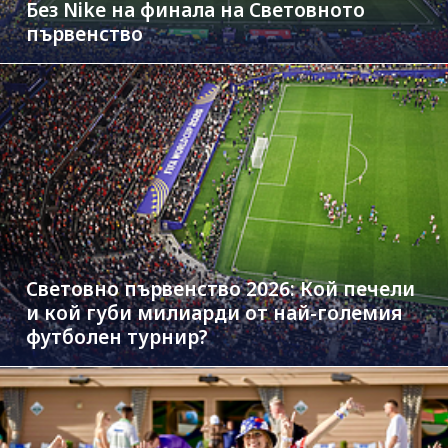
Без Nike на финала на Световното
първенство
Световно първенство 2026: Кой печели
и кой губи милиарди от най-големия
футболен турнир?