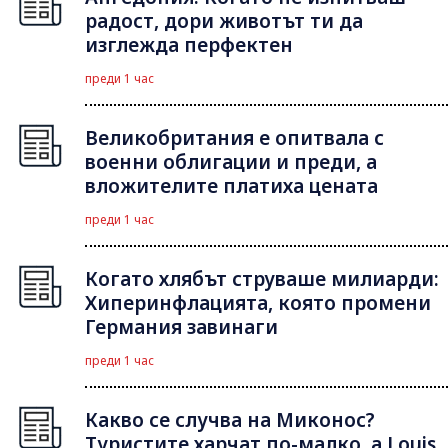
радост, дори животът ти да
изглежда перфектен
преди 1 час
Великобритания е опитвала с
военни облигации и преди, а
вложителите платиха цената
преди 1 час
Когато хлябът струваше милиарди:
Хиперинфлацията, която промени
Германия завинаги
преди 1 час
Какво се случва на Миконос?
Туристите харчат по-малко, а Louis