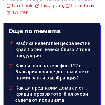
Facebook
,
Instagram
,
LinkedIn
и
Twitter
!
Още по темата
Разбиха нелегален цех за зехтин
край София, иззеха близо 7 тона
продукция
Как сигнал на телефон 112 в
България доведе до залавянето
на мигранти във Франция?
Как да предпазим дома си от
крадци през лятото: 8 ключови
съвета от полицията