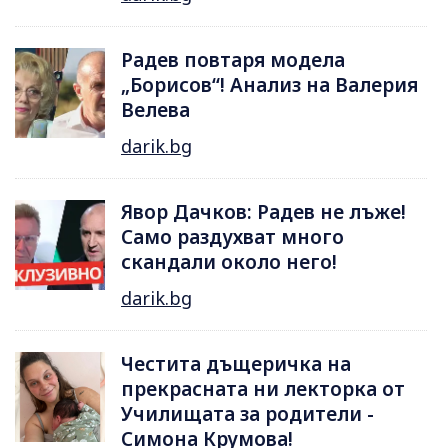
Радев повтаря модела
„Борисов“! Анализ на Валерия
Велева
darik.bg
Явор Дачков: Радев не лъже!
Само раздухват много
скандали около него!
darik.bg
Честита дъщеричка на
прекрасната ни лекторка от
Училищата за родители -
Симона Крумова!