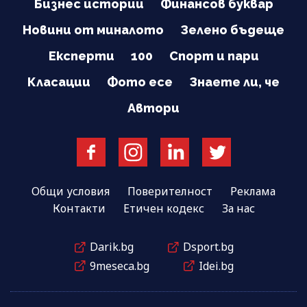
Бизнес истории
Финансов буквар
Новини от миналото
Зелено бъдеще
Експерти
100
Спорт и пари
Класации
Фото есе
Знаете ли, че
Автори
Общи условия
Поверителност
Реклама
Контакти
Етичен кодекс
За нас
Darik.bg
Dsport.bg
9meseca.bg
Idei.bg