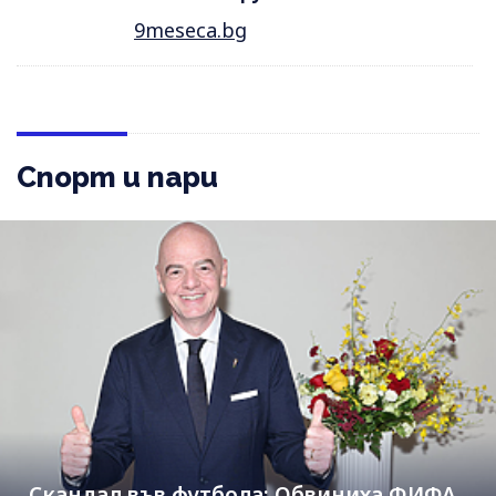
9meseca.bg
Спорт и пари
Скандал във футбола: Обвиниха ФИФА,