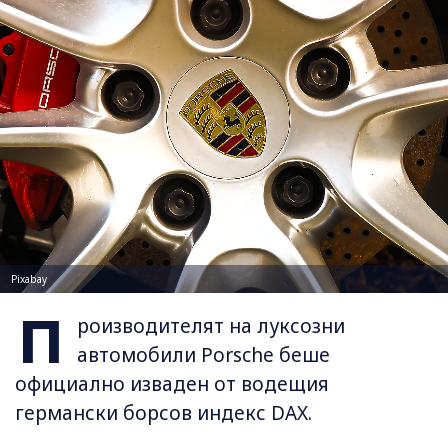
Pixabay
П
роизводителят на луксозни
автомобили Porsche беше
официално изваден от водещия
германски борсов индекс DAX.