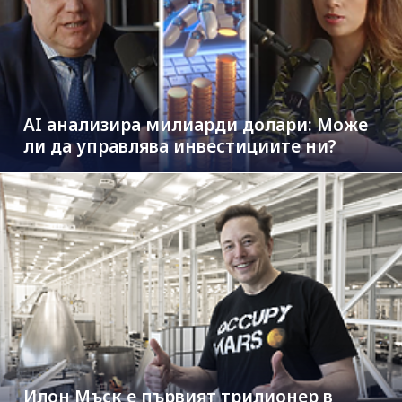
AI анализира милиарди долари: Може
ли да управлява инвестициите ни?
Илон Мъск е първият трилионер в