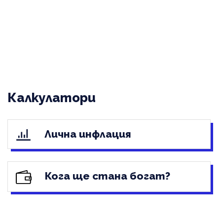
Калкулатори
Лична инфлация
Кога ще стана богат?