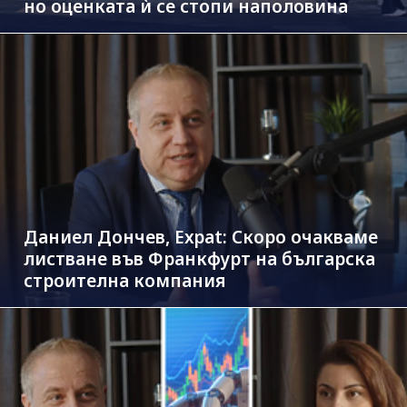
но оценката ѝ се стопи наполовина
Даниел Дончев, Expat: Скоро очакваме
листване във Франкфурт на българска
строителна компания