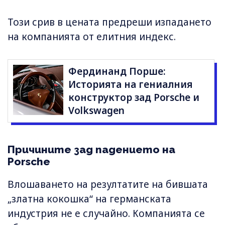
Този срив в цената предреши изпадането
на компанията от елитния индекс.
Фердинанд Порше:
Историята на гениалния
конструктор зад Porsche и
Volkswagen
Причините зад падението на
Porsche
Влошаването на резултатите на бившата
„златна кокошка“ на германската
индустрия не е случайно. Компанията се