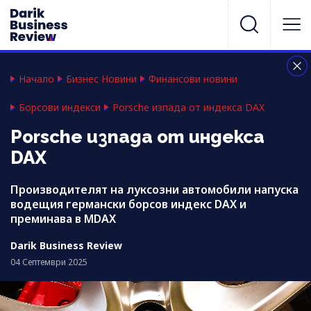
Начало
Бизнес Новини
Финансови новини
Борсови индекси
Porsche изпада от индекса DAX
Porsche изпада от индекса
DAX
Производителят на луксозни автомобили напуска
водещия германски борсов индекс DAX и
преминава в MDAX
Darik Business Review
04 Септември 2025