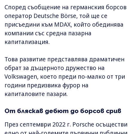
Според съобщение на германския борсов
оператор Deutsche Börse, той ще се
присъедини към MDAX, който обединява
компании със средна пазарна
капитализация.
Това развитие представлява драматичен
обрат за дъщерното дружество на
Volkswagen, което преди по-малко от три
години предизвика фурор на
капиталовите пазари.
От бляскав дебют до борсов срив
През септември 2022 г. Porsche осъществи
едно от най-големите първични публични