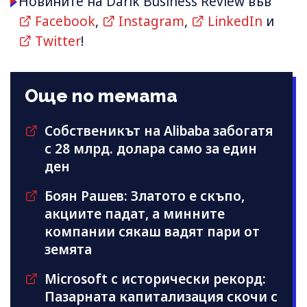
Новините на Darik Business Review във
Facebook
,
Instagram
,
LinkedIn
и
Twitter
!
Още по темата
Собственикът на Alibaba забогатя
с 28 млрд. долара само за един
ден
Боян Рашев: Златото е скъпо,
акциите падат, а минните
компании сякаш вадят пари от
земята
Microsoft с исторически рекорд:
Пазарната капитализация скочи с