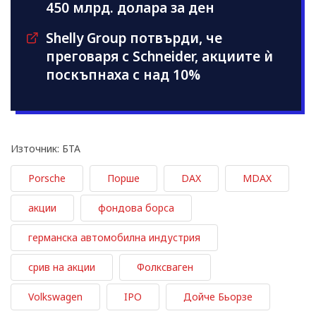
450 млрд. долара за ден
Shelly Group потвърди, че
преговаря с Schneider, акциите ѝ
поскъпнаха с над 10%
Източник: БТА
Porsche
Порше
DAX
MDAX
акции
фондова борса
германска автомобилна индустрия
срив на акции
Фолксваген
Volkswagen
IPO
Дойче Бьорзе