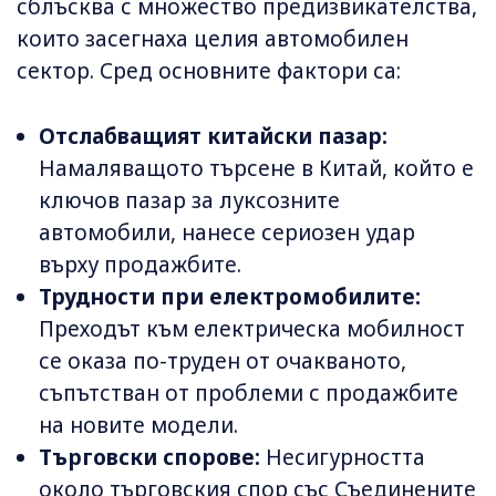
сблъсква с множество предизвикателства,
които засегнаха целия автомобилен
сектор. Сред основните фактори са:
Отслабващият китайски пазар:
Намаляващото търсене в Китай, който е
ключов пазар за луксозните
автомобили, нанесе сериозен удар
върху продажбите.
Трудности при електромобилите:
Преходът към електрическа мобилност
се оказа по-труден от очакваното,
съпътстван от проблеми с продажбите
на новите модели.
Търговски спорове:
Несигурността
около търговския спор със Съединените