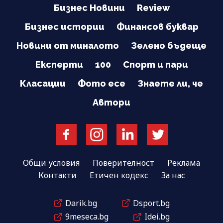
Бизнес Новини
Review
Бизнес истории
Финансов буквар
Новини от миналото
Зелено бъдеще
Експерти
100
Спорт и пари
Класации
Фото есе
Знаете ли, че
Автори
Общи условия
Поверителност
Реклама
Контакти
Етичен кодекс
За нас
Darik.bg
Dsport.bg
9meseca.bg
Idei.bg