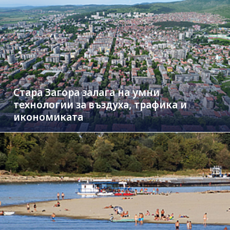
Стара Загора залага на умни
технологии за въздуха, трафика и
икономиката