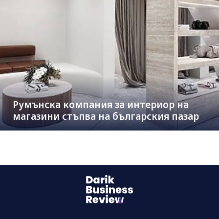
Румънска компания за интериор на
магазини стъпва на българския пазар