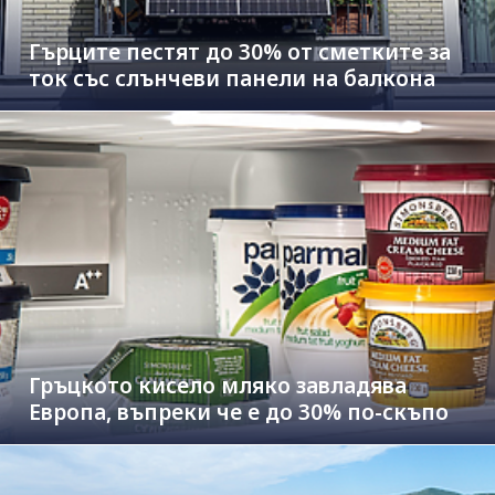
Гърците пестят до 30% от сметките за
ток със слънчеви панели на балкона
Гръцкото кисело мляко завладява
Европа, въпреки че е до 30% по-скъпо