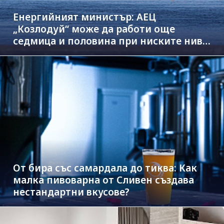
Енергийният министър: АЕЦ
„Козлодуй“ може да работи още
седмица и половина при ниските нива
на Дунав
От бира със самардала до тиква: Как
малка пивоварна от Сливен създава
нестандартни вкусове?