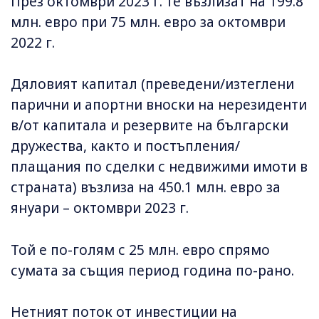
През октомври 2023 г. те възлизат на 199.8
млн. евро при 75 млн. евро за октомври
2022 г.
Дяловият капитал (преведени/изтеглени
парични и апортни вноски на нерезиденти
в/от капитала и резервите на български
дружества, както и постъпления/
плащания по сделки с недвижими имоти в
страната) възлиза на 450.1 млн. евро за
януари – октомври 2023 г.
Той е по-голям с 25 млн. евро спрямо
сумата за същия период година по-рано.
Нетният поток от инвестиции на