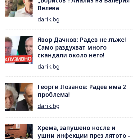
„Борисов“! Анализ на Валерия
Велева
darik.bg
Явор Дачков: Радев не лъже!
Само раздухват много
скандали около него!
darik.bg
Георги Лозанов: Радев има 2
проблема!
darik.bg
Хрема, запушено носле и
ушни инфекции през лятотo -