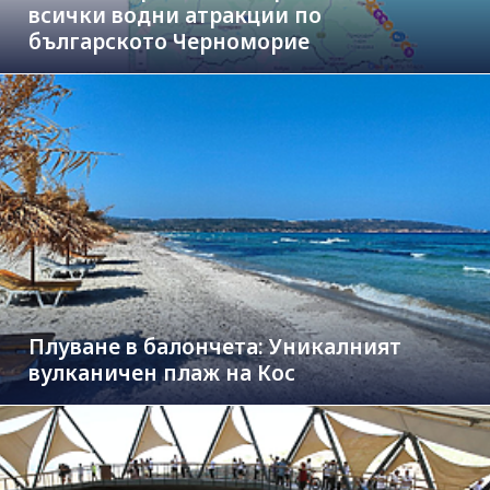
всички водни атракции по
българското Черноморие
Плуване в балончета: Уникалният
вулканичен плаж на Кос