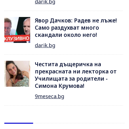
darik.bg
Явор Дачков: Радев не лъже!
Само раздухват много
скандали около него!
darik.bg
Честита дъщеричка на
прекрасната ни лекторка от
Училищата за родители -
Симона Крумова!
9meseca.bg