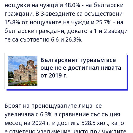
нощувки на чужди и 48.0% - на български
граждани. В 3-звездните са осъществени
15.8% от нощувките на чужди и 25.7% - на
български граждани, докато в 1 и 2 звезди
те са съответно 6.6 и 26.3%.
Българският туризъм все
още не е достигнал нивата
от 2019 г.
Броят на пренощувалите лица се
увеличава с 6.3% в сравнение със същия
месец на 2024 г. и достига 528.5 хил., като
е отчетено увеличение както при чуждите