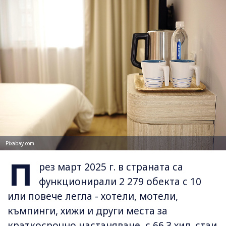
Pixabay.com
П
рез март 2025 г. в страната са
функционирали 2 279 обекта с 10
или повече легла - хотели, мотели,
къмпинги, хижи и други места за
краткосрочно настаняване, с 66.3 хил. стаи