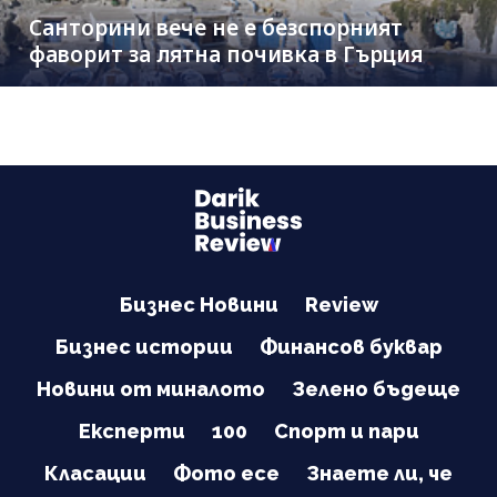
Санторини вече не е безспорният
фаворит за лятна почивка в Гърция
Бизнес Новини
Review
Бизнес истории
Финансов буквар
Новини от миналото
Зелено бъдеще
Експерти
100
Спорт и пари
Класации
Фото есе
Знаете ли, че