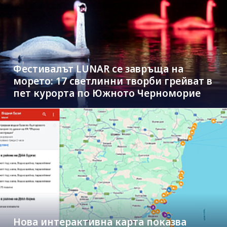
Фестивалът LUNAR се завръща на
морето: 17 светлинни творби грейват в
пет курорта по Южното Черноморие
Нова интерактивна карта показва