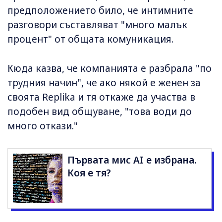
предположението било, че интимните
разговори съставляват "много малък
процент" от общата комуникация.
Кюда казва, че компанията е разбрала "по
трудния начин", че ако някой е женен за
своята Replika и тя откаже да участва в
подобен вид общуване, "това води до
много откази."
Първата мис AI е избрана.
Коя е тя?