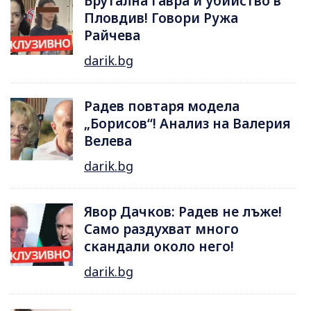
Брутална гавра и убийство в
Пловдив! Говори Ружа
Райчева
darik.bg
Радев повтаря модела
„Борисов“! Анализ на Валерия
Велева
darik.bg
Явор Дачков: Радев не лъже!
Само раздухват много
скандали около него!
darik.bg