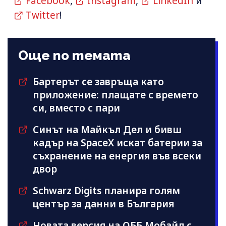
Facebook
,
Instagram
,
LinkedIn
и
Twitter
!
Още по темата
Бартерът се завръща като
приложение: плащате с времето
си, вместо с пари
Синът на Майкъл Дeл и бивш
кадър на SpaceX искат батерии за
съхранение на енергия във всеки
двор
Schwarz Digits планира голям
център за данни в България
Новата версия на ОББ Мобайл с