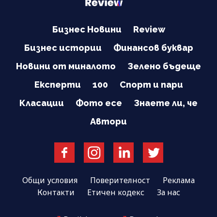
Бизнес Новини
Review
Бизнес истории
Финансов буквар
Новини от миналото
Зелено бъдеще
Експерти
100
Спорт и пари
Класации
Фото есе
Знаете ли, че
Автори
Общи условия
Поверителност
Реклама
Контакти
Етичен кодекс
За нас