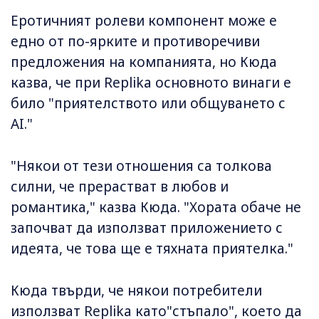
Eротичният ролеви компонент може е
едно от по-ярките и противоречиви
предложения на компанията, но Кюда
казва, че при Replika основното винаги е
било "приятелството или общуването с
AI."
"Някои от тези отношения са толкова
силни, че прерастват в любов и
романтика," казва Кюда. "Хората обаче не
започват да използват приложението с
идеята, че това ще е тяхната приятелка."
Кюда твърди, че някои потребители
използват Replika като"стъпало", което да