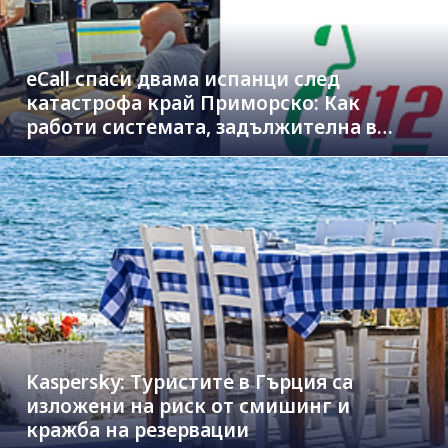
eCall спаси двама испанци след
катастрофа край Приморско: Как
работи системата, задължителна в
новите коли
Kaspersky: Туристите в Гърция са
изложени на риск от смишинг и
кражба на резервации