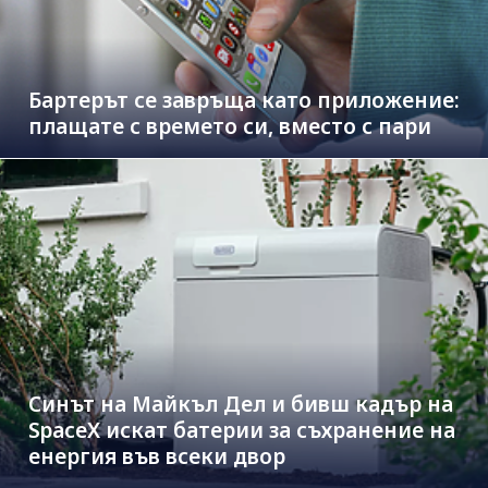
Бартерът се завръща като приложение:
плащате с времето си, вместо с пари
Синът на Майкъл Дeл и бивш кадър на
SpaceX искат батерии за съхранение на
енергия във всеки двор