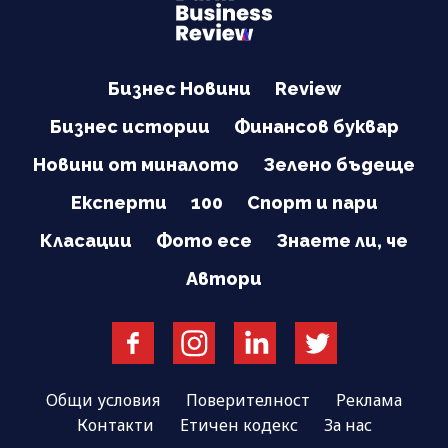
Бизнес Новини
Review
Бизнес истории
Финансов буквар
Новини от миналото
Зелено бъдеще
Експерти
100
Спорт и пари
Класации
Фото есе
Знаете ли, че
Автори
Общи условия
Поверителност
Реклама
Контакти
Етичен кодекс
За нас