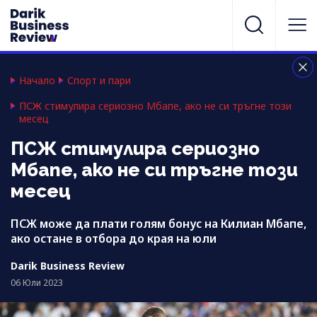
Начало
Спорт и пари
ПСЖ стимулира сериозно Мбапе, ако не си тръгне този
месец
ПСЖ стимулира сериозно
Мбапе, ако не си тръгне този
месец
ПСЖ може да плати голям бонус на Килиан Мбапе,
ако остане в отбора до края на юли
Darik Business Review
06 Юли 2023