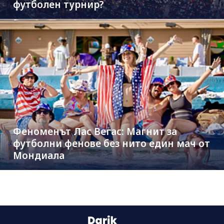
футболен турнир?
Феноменът Лас Вегас: Магнит за
футболни фенове без нито един мач от
Мондиала