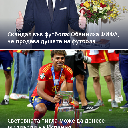
Скандал във футбола: Обвиниха ФИФА,
че продава душата на футбола
Световната титла може да донесе
милиарди на Испания