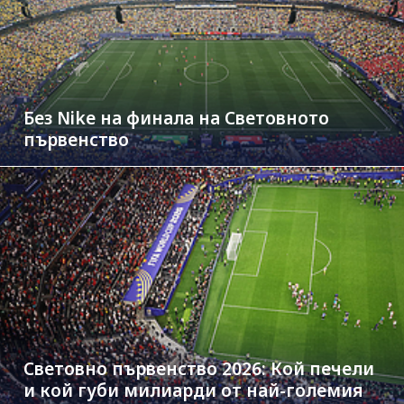
Без Nike на финала на Световното
първенство
Световно първенство 2026: Кой печели
и кой губи милиарди от най-големия