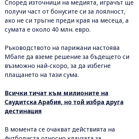
Според източници на медията, играчът ще
получи част от бонусите си за лоялност,
ако не си тръгне преди края на месеца, а
сумата е около 40 млн. евро.
Ръководството на парижани настоява
Мбапе да вземе решение за бъдещето си
възможно най-скоро, за да избегне
плащането на тази сума.
Всички тичат към милионите на
Саудитска Арабия, но той избра друга
дестинация
В момента се очакват действията на
футболиста относно клаузата за