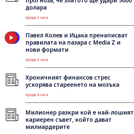
прогноза, че златото ще удари 5000
долара
преди 2 часа
Павел Колев и Ицака пренаписват
правилата на пазара с Media Z и
нови формати
преди 3 часа
Хроничният финансов стрес
ускорява стареенето на мозъка
преди 4 часа
Милионер разкри кой е най-лошият
кариерен съвет, който дават
милиардерите