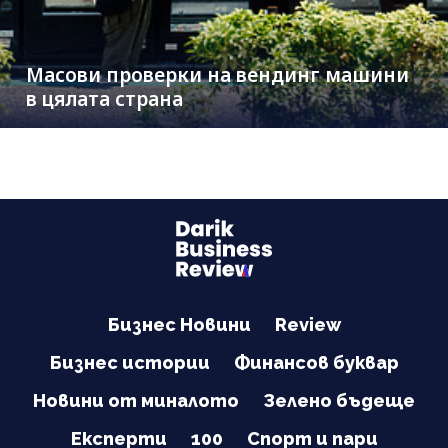
Масови проверки на вендинг машини
в цялата страна
Бизнес Новини
Review
Бизнес истории
Финансов буквар
Новини от миналото
Зелено бъдеще
Експерти
100
Спорт и пари