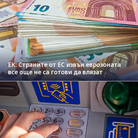
ЕК: Страните от ЕС извън еврозоната
все още не са готови да влязат