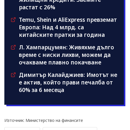
растат с 26%
Temu, Shein и AliExpress превземат
Европа: Над 4 млрд. са
китайските пратки за година
Л. Хампарцумян: Живяхме дълго
време с ниски лихви, можем да
очакваме плавно покачване
Димитър Калайджиев: Имотът не
е актив, който прави печалба от
60% за 6 месеца
Източник: Министерство на финансите