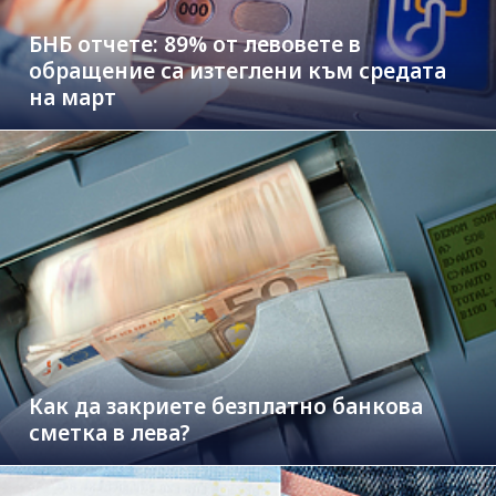
БНБ отчете: 89% от левовете в
обращение са изтеглени към средата
на март
Как да закриете безплатно банкова
сметка в лева?