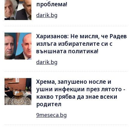
проблема!
darik.bg
Харизанов: Не мисля, че Радев
излъга избирателите си с
външната политика!
darik.bg
Хрема, запушено носле и
ушни инфекции през лятотo -
какво трябва да знае всеки
родител
9meseca.bg