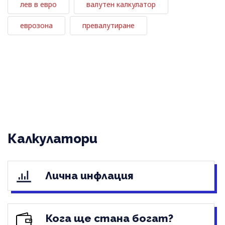
лев в евро
валутен калкулатор
еврозона
превалутиране
Калкулатори
Лична инфлация
Кога ще стана богат?