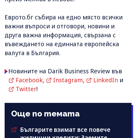
Еврото.бг събира на едно място всички
важни въпроси и отговори, новини и
друга важна информация, свързана с
въвеждането на единната европейска
валута в България.
Новините на Darik Business Review във
Facebook
,
Instagram
,
LinkedIn
и
Twitter
!
Още по темата
Българите взимат все повече
жилищни кредити: Заемите