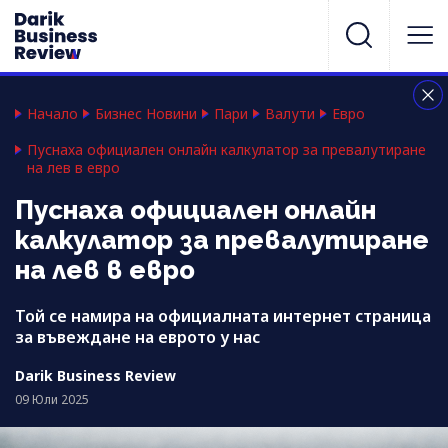
Начало
Бизнес Новини
Пари
Валути
Евро
Пуснаха официален онлайн калкулатор за превалутиране
на лев в евро
Пуснаха официален онлайн
калкулатор за превалутиране
на лев в евро
Той се намира на официалната интернет страница
за въвеждане на еврото у нас
Darik Business Review
09 Юли 2025