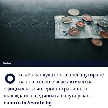
Pixabay
О
нлайн калкулатор за превалутиране
на лев в евро е вече активен на
официалната интернет страница за
въвеждане на единната валута у нас –
еврото.бг/evroto.bg
.