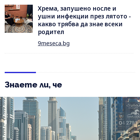
Хрема, запушено носле и
ушни инфекции през лятотo -
какво трябва да знае всеки
родител
9meseca.bg
Знаете ли, че