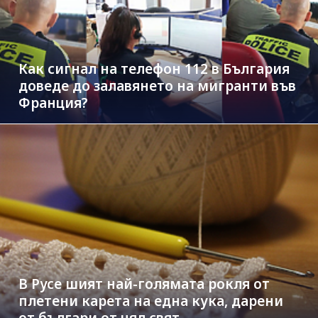
Как сигнал на телефон 112 в България
доведе до залавянето на мигранти във
Франция?
В Русе шият най-голямата рокля от
плетени карета на една кука, дарени
от българи от цял свят