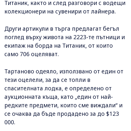
Титаник, както и след разговори с водещи
колекционери на сувенири от лайнера.
Други артикули в търга предлагат бегъл
поглед върху живота на 2223-те пътници и
екипаж на борда на Титаник, от които
само 706 оцеляват.
Тартаново одеяло, използвано от един от
тези оцелели, за да се топли в
спасителната лодка, е определено от
аукционната къща, като „един от най-
редките предмети, които сме виждали“ и
се очаква да бъде продадено за до $123
000.