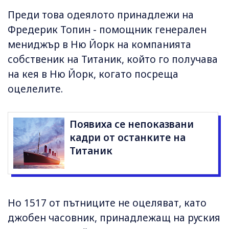
Преди това одеялото принадлежи на
Фредерик Топин - помощник генерален
мениджър в Ню Йорк на компанията
собственик на Титаник, който го получава
на кея в Ню Йорк, когато посреща
оцелелите.
Появиха се непоказвани
кадри от останките на
Титаник
Но 1517 от пътниците не оцеляват, като
джобен часовник, принадлежащ на руския