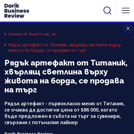
Начало
Знаете ли, че
Рядък артефакт от Титаник, хвърлящ светлина върху
живота на борда, се продава на търг
Рядък артефакт от Титаник,
хвърлящ светлина върху
живота на борда, се продава
на търг
Рядък артефакт - първокласно меню от Титаник,
се очаква да достигне цена от $86 000, когато
бъде предложен в събота на търг за сувенири,
свързани с потъналия лайнер
Darik Business Review