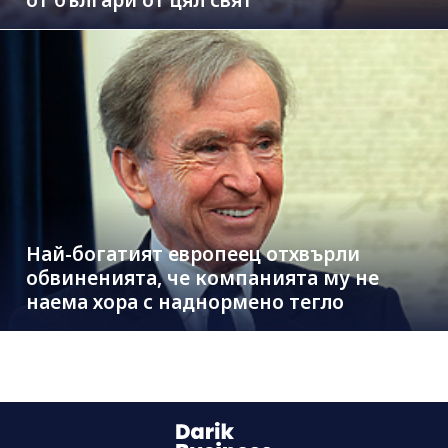
Най-богатият европеец отхвърли
обвиненията, че компанията му не
наема хора с наднормено тегло