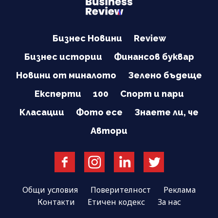
Бизнес Новини
Review
Бизнес истории
Финансов буквар
Новини от миналото
Зелено бъдеще
Експерти
100
Спорт и пари
Класации
Фото есе
Знаете ли, че
Автори
Общи условия
Поверителност
Реклама
Контакти
Етичен кодекс
За нас