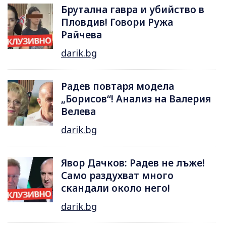
Брутална гавра и убийство в
Пловдив! Говори Ружа
Райчева
darik.bg
Радев повтаря модела
„Борисов“! Анализ на Валерия
Велева
darik.bg
Явор Дачков: Радев не лъже!
Само раздухват много
скандали около него!
darik.bg