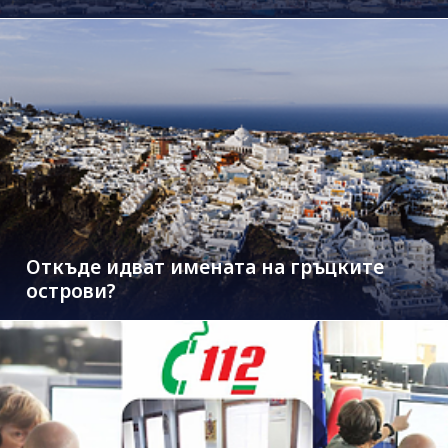
Откъде идват имената на гръцките
острови?