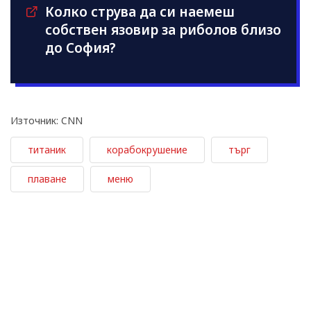
Колко струва да си наемеш
собствен язовир за риболов близо
до София?
Източник: CNN
титаник
корабокрушение
търг
плаване
меню