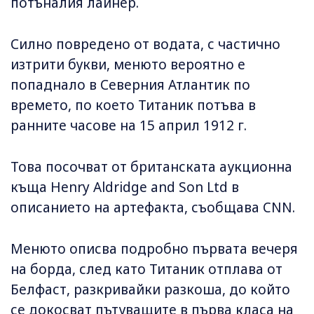
потъналия лайнер.
Силно повредено от водата, с частично
изтрити букви, менюто вероятно е
попаднало в Северния Атлантик по
времето, по което Титаник потъва в
ранните часове на 15 април 1912 г.
Това посочват от британската аукционна
къща Henry Aldridge and Son Ltd в
описанието на артефакта, съобщава CNN.
Менюто описва подробно първата вечеря
на борда, след като Титаник отплава от
Белфаст, разкривайки разкоша, до който
се докосват пътуващите в първа класа на