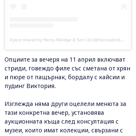
A post shared by Henry Aldridge & Son Ltd (@henryaldridgeauctioneers)
Опциите за вечеря на 11 април включват
стриди, говеждо филе със сметана от хрян
и пюре от пащърнак, бордалу с кайсии и
пудинг Виктория.
Изглежда няма други оцелели менюта за
тази конкретна вечер, установява
аукционната къща след консултация с
музеи, които имат колекции, свързани с