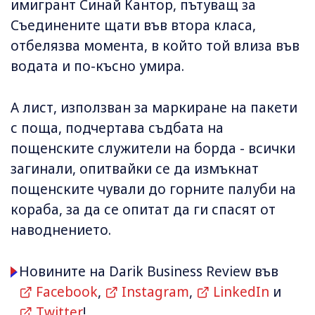
имигрант Синай Кантор, пътуващ за
Съединените щати във втора класа,
отбелязва момента, в който той влиза във
водата и по-късно умира.
А лист, използван за маркиране на пакети
с поща, подчертава съдбата на
пощенските служители на борда - всички
загинали, опитвайки се да измъкнат
пощенските чували до горните палуби на
кораба, за да се опитат да ги спасят от
наводнението.
Новините на Darik Business Review във
Facebook
,
Instagram
,
LinkedIn
и
Twitter
!