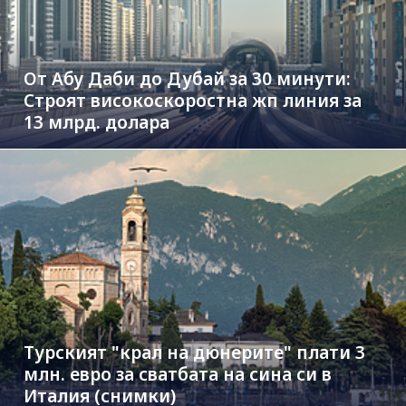
От Абу Даби до Дубай за 30 минути:
Строят високоскоростна жп линия за
13 млрд. долара
Турският "крал на дюнерите" плати 3
млн. евро за сватбата на сина си в
Италия (снимки)