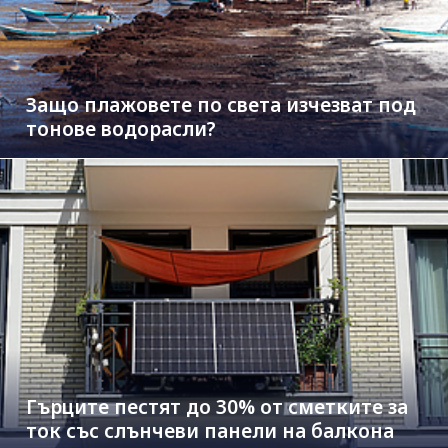
Защо плажовете по света изчезват под
тонове водорасли?
Гърците пестят до 30% от сметките за
ток със слънчеви панели на балкона