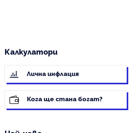
Калкулатори
Лична инфлация
Кога ще стана богат?