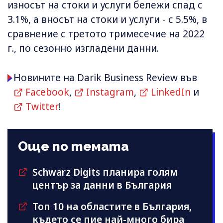
износът на стоки и услуги бележи спад с
3.1%, а вносът на стоки и услуги - с 5.5%, в
сравнение с третото тримесечие на 2022
г., по сезонно изгладени данни.
Новините на Darik Business Review във
Facebook
,
Instagram
,
LinkedIn
и
Twitter
!
Още по темата
Schwarz Digits планира голям
център за данни в България
Топ 10 на областите в България,
където се пие най-много бира