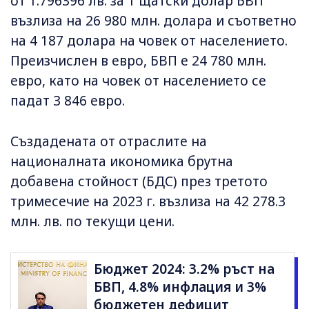
от 1.796396 лв. за 1 щатски долар БВП
възлиза на 26 980 млн. долара и съответно
на 4 187 долара на човек от населението.
Преизчислен в евро, БВП е 24 780 млн.
евро, като на човек от населението се
падат 3 846 евро.
Създадената от отраслите на
националната икономика брутна
добавена стойност (БДС) през третото
тримесечие на 2023 г. възлиза на 42 278.3
млн. лв. по текущи цени.
Бюджет 2024: 3.2% ръст на
БВП, 4.8% инфлация и 3%
бюджетен дефицит