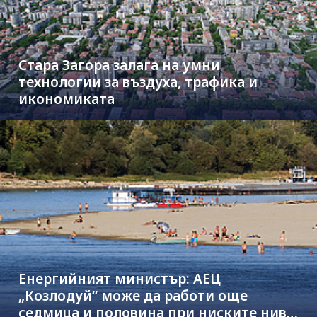
Стара Загора залага на умни
технологии за въздуха, трафика и
икономиката
Енергийният министър: АЕЦ
„Козлодуй“ може да работи още
седмица и половина при ниските нива