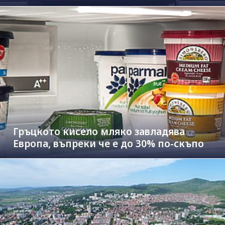
Гръцкото кисело мляко завладява
Европа, въпреки че е до 30% по-скъпо