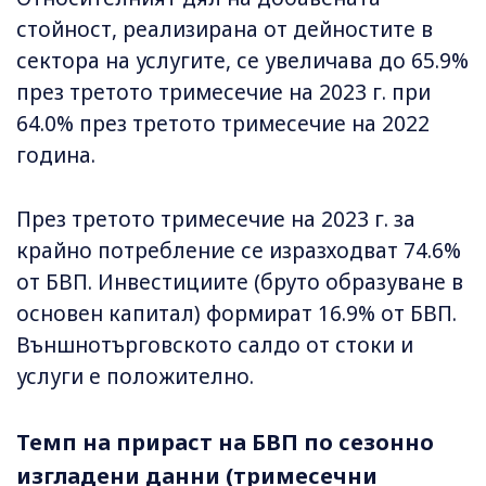
стойност, реализирана от дейностите в
сектора на услугите, се увеличава до 65.9%
през третото тримесечие на 2023 г. при
64.0% през третото тримесечие на 2022
година.
През третото тримесечие на 2023 г. за
крайно потребление се изразходват 74.6%
от БВП. Инвестициите (бруто образуване в
основен капитал) формират 16.9% от БВП.
Външнотърговското салдо от стоки и
услуги е положително.
Темп на прираст на БВП по сезонно
изгладени данни (тримесечни