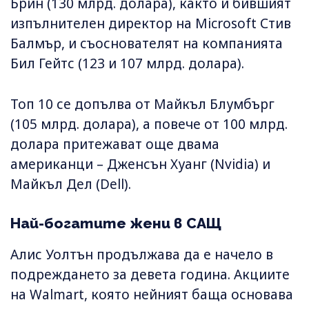
Брин (130 млрд. долара), както и бившият
изпълнителен директор на Microsoft Стив
Балмър, и съоснователят на компанията
Бил Гейтс (123 и 107 млрд. долара).
Топ 10 се допълва от Майкъл Блумбърг
(105 млрд. долара), а повече от 100 млрд.
долара притежават още двама
американци – Дженсън Хуанг (Nvidia) и
Майкъл Дел (Dell).
Най-богатите жени в САЩ
Алис Уолтън продължава да е начело в
подреждането за девета година. Акциите
на Walmart, която нейният баща основава