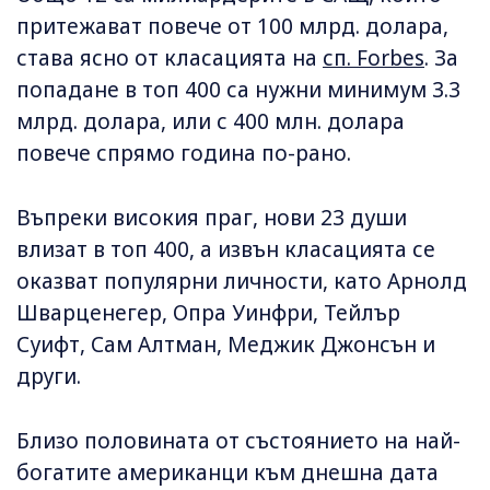
притежават повече от 100 млрд. долара,
става ясно от класацията на
сп. Forbes
. За
попадане в топ 400 са нужни минимум 3.3
млрд. долара, или с 400 млн. долара
повече спрямо година по-рано.
Въпреки високия праг, нови 23 души
влизат в топ 400, а извън класацията се
оказват популярни личности, като Арнолд
Шварценегер, Опра Уинфри, Тейлър
Суифт, Сам Алтман, Меджик Джонсън и
други.
Близо половината от състоянието на най-
богатите американци към днешна дата