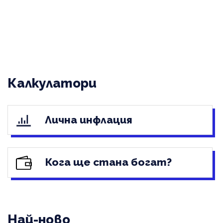
Калкулатори
Лична инфлация
Кога ще стана богат?
Най-ново