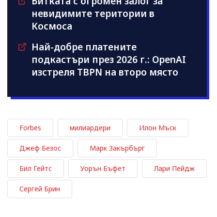
Битката с огромен залог за
невидимите територии в
Космоса
Най-добре платените
подкастъри през 2026 г.: OpenAI
изстреля TBPN на второ място
Forbes
милиардери
Илон Мъск
Джеф Безос
Марк Закърбърг
Бил Гейтс
Уорън Бъфет
Лари Пейдж
Сергей Брин