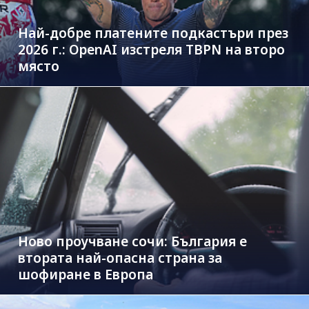
Най-добре платените подкастъри през
2026 г.: OpenAI изстреля TBPN на второ
място
Ново проучване сочи: България е
втората най-опасна страна за
шофиране в Европа