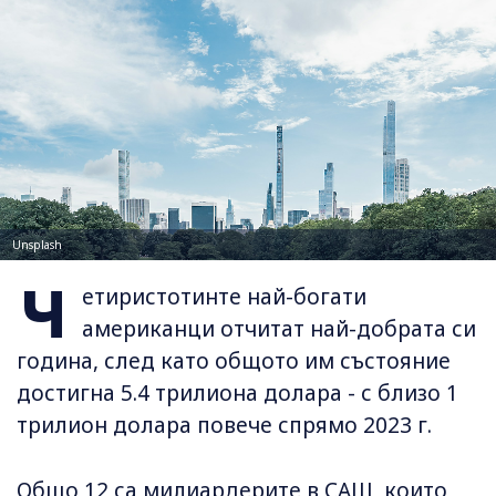
Unsplash
Ч
етиристотинте най-богати
американци отчитат най-добрата си
година, след като общото им състояние
достигна 5.4 трилиона долара - с близо 1
трилион долара повече спрямо 2023 г.
Общо 12 са милиардерите в САЩ, които