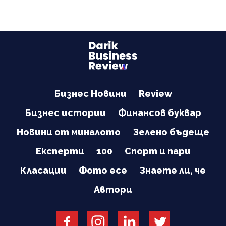
Бизнес Новини
Review
Бизнес истории
Финансов буквар
Новини от миналото
Зелено бъдеще
Експерти
100
Спорт и пари
Класации
Фото есе
Знаете ли, че
Автори