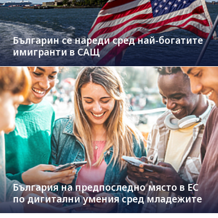
Българин се нареди сред най-богатите
имигранти в САЩ
България на предпоследно място в ЕС
по дигитални умения сред младежите