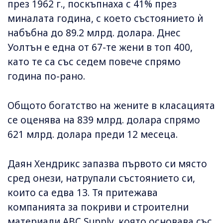
през 1962 г., поскъпнаха с 41% през
миналата година, с което състоянието ѝ
набъбна до 89.2 млрд. долара. Днес
Уолтън е една от 67-те жени в топ 400,
като те са със седем повече спрямо
година по-рано.
Общото богатство на жените в класацията
се оценява на 839 млрд. долара спрямо
621 млрд. долара преди 12 месеца.
Даян Хендрикс запазва първото си място
сред онези, натрупали състоянието си,
които са едва 13. Тя притежава
компанията за покриви и строителни
материали ABC Supply, която основава със