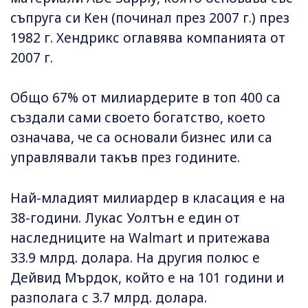
съпруга си Кен (починал през 2007 г.) през
1982 г. Хендрикс оглавява компанията от
2007 г.
Общо 67% от милиардерите в топ 400 са
създали сами своето богатство, което
означава, че са основали бизнес или са
управлявали такъв през годините.
Най-младият милиардер в класация е на
38-години. Лукас Уолтън е един от
наследниците на Walmart и притежава
33.9 млрд. долара. На другия полюс е
Дейвид Мърдок, който е на 101 години и
разполага с 3.7 млрд. долара.