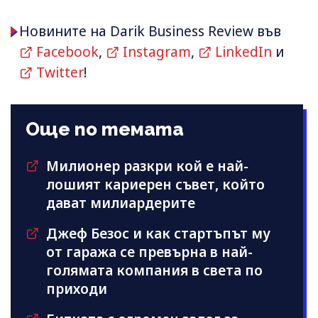
Новините на Darik Business Review във
Facebook
,
Instagram
,
LinkedIn
и
Twitter
!
Още по темата
Милионер разкри кой е най-
лошият кариерен съвет, който
дават милиардерите
Джеф Безос и как стартъпът му
от гаража се превърна в най-
голямата компания в света по
приходи