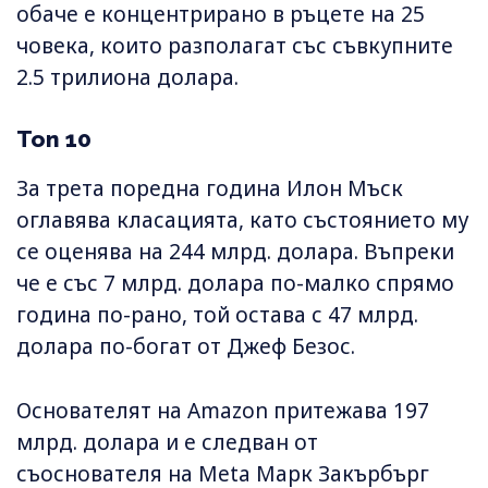
обаче е концентрирано в ръцете на 25
човека, които разполагат със съвкупните
2.5 трилиона долара.
Топ 10
За трета поредна година Илон Мъск
оглавява класацията, като състоянието му
се оценява на 244 млрд. долара. Въпреки
че е със 7 млрд. долара по-малко спрямо
година по-рано, той остава с 47 млрд.
долара по-богат от Джеф Безос.
Основателят на Amazon притежава 197
млрд. долара и е следван от
съоснователя на Meta Марк Закърбърг