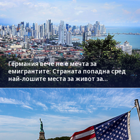
Германия вече не е мечта за
емигрантите: Страната попадна сред
най-лошите места за живот за
чужденци