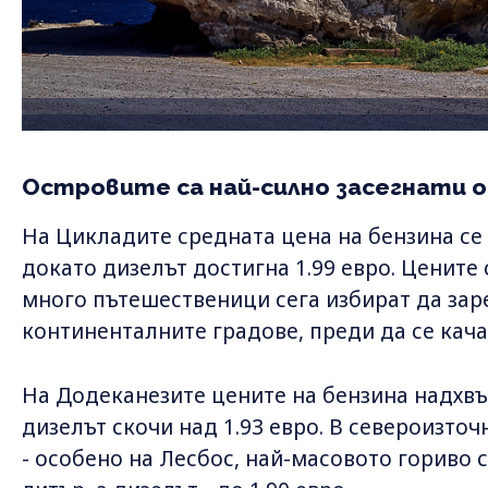
Островите са най-силно засегнати о
На Цикладите средната цена на бензина се п
докато дизелът достигна 1.99 евро. Цените 
много пътешественици сега избират да зар
континенталните градове, преди да се кача
На Додеканезите цените на бензина надхвър
дизелът скочи над 1.93 евро. В североизточ
- особено на Лесбос, най-масовото гориво с