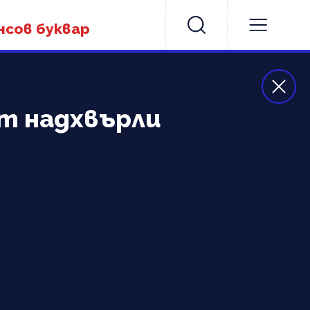
нсов буквар
ът надхвърли