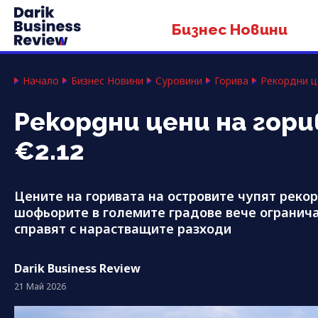
Бизнес Новини
Начало
Бизнес Новини
Суровини
Горива
Рекордни ц
Рекордни цени на гор
€2.12
Цените на горивата на островите чупят реко
шофьорите в големите градове вече огранича
справят с нарастващите разходи
Darik Business Review
21 Май 2026