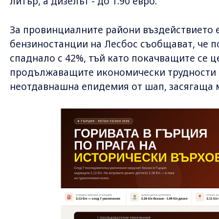
литър, а дизелът - до 1.90 евро.
За провинциалните райони въздействието е
бензиностанции на Лесбос съобщават, че п
спаднало с 42%, тъй като покачващите се ц
продължаващите икономически трудности н
неотдавнашна епидемия от шап, засягаща м