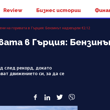
Review
Бизнес истории
Фина
ени на горивата в Гърция: Бензинът надхвърли €2.12
ивата в Гърция: Бензин
рд след рекорд, докато
ват движението си, за да се