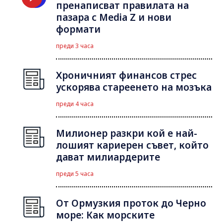
пренаписват правилата на
пазара с Media Z и нови
формати
преди 3 часа
Хроничният финансов стрес
ускорява стареенето на мозъка
преди 4 часа
Милионер разкри кой е най-
лошият кариерен съвет, който
дават милиардерите
преди 5 часа
От Ормузкия проток до Черно
море: Как морските