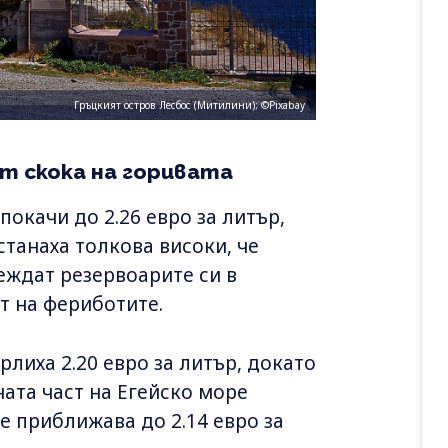
Гръцкият остров Лесбос (Митилини); ©Pixabay
т скока на горивата
окачи до 2.26 евро за литър,
станаха толкова високи, че
еждат резервоарите си в
т на фериботите.
лиха 2.20 евро за литър, докато
ната част на Егейско море
е приближава до 2.14 евро за