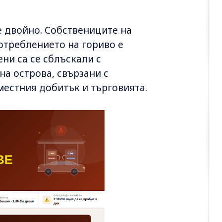
 двойно. Собствениците на
отреблението на гориво е
ени са се сблъскали с
а острова, свързани с
естния добитък и търговията.