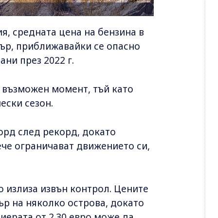
я, средната цена на бензина в
итър, приближавайки се опасно
ни през 2022 г.
 възможен момент, тъй като
ески сезон.
орд след рекорд, докато
че ограничават движението си,
о излиза извън контрол. Цените
тър на няколко острова, докато
иерата от 2.30 евро може да