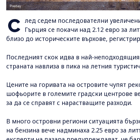
Pixabay
С
лед седем последователни увеличени
Гърция се покачи над 2.12 евро за л
близо до историческите върхове, регистрира
Последният скок идва в най-неподходящия
страната навлиза в пика на летния туристич
Цените на горивата на островите чупят рек
шофьорите в големите градски центрове ве
за да се справят с нарастващите разходи.
В много островни региони ситуацията бърз
на бензина вече надминаха 2.25 евро за ли
експерти на пазара предупреждават, че бар