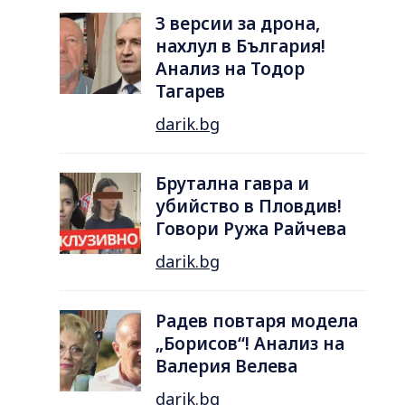
3 версии за дрона,
нахлул в България!
Анализ на Тодор
Тагарев
darik.bg
Брутална гавра и
убийство в Пловдив!
Говори Ружа Райчева
darik.bg
Радев повтаря модела
„Борисов“! Анализ на
Валерия Велева
darik.bg