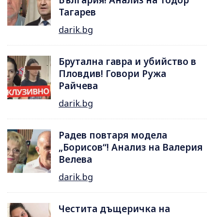
Тагарев
darik.bg
Брутална гавра и убийство в
Пловдив! Говори Ружа
Райчева
darik.bg
Радев повтаря модела
„Борисов“! Анализ на Валерия
Велева
darik.bg
Честита дъщеричка на