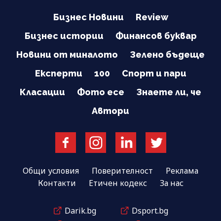
Бизнес Новини
Review
Бизнес истории
Финансов буквар
Новини от миналото
Зелено бъдеще
Експерти
100
Спорт и пари
Класации
Фото есе
Знаете ли, че
Автори
Общи условия
Поверителност
Реклама
Контакти
Етичен кодекс
За нас
Darik.bg
Dsport.bg