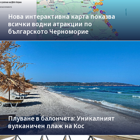
Нова интерактивна карта показва
всички водни атракции по
българското Черноморие
Плуване в балончета: Уникалният
вулканичен плаж на Кос