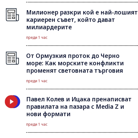
Милионер разкри кой е най-лошият
кариерен съвет, който дават
милиардерите
преди 1 час
От Ормузкия проток до Черно
море: Как морските конфликти
променят световната търговия
преди 1 час
Павел Колев и Ицака пренаписват
правилата на пазара с Media Z и
нови формати
преди 1 час