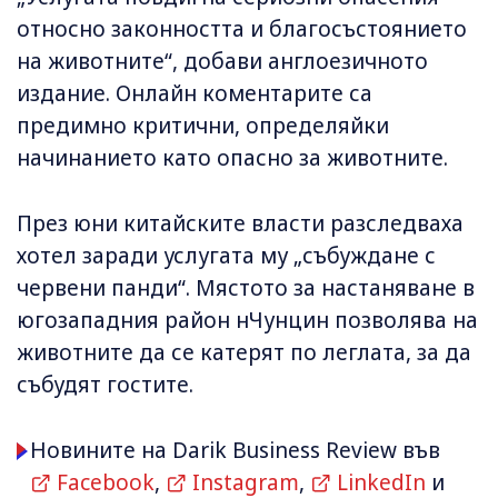
относно законността и благосъстоянието
на животните“, добави англоезичното
издание. Онлайн коментарите са
предимно критични, определяйки
начинанието като опасно за животните.
През юни китайските власти разследваха
хотел заради услугата му „събуждане с
червени панди“. Мястото за настаняване в
югозападния район нЧунцин позволява на
животните да се катерят по леглата, за да
събудят гостите.
Новините на Darik Business Review във
Facebook
,
Instagram
,
LinkedIn
и