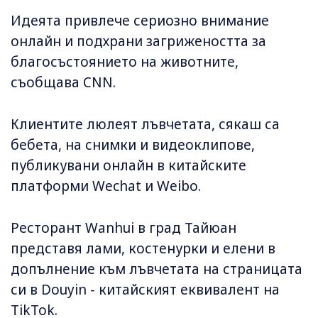
Идеята привлече сериозно внимание
онлайн и подхрани загрижеността за
благосъстоянието на животните,
съобщава CNN.
Клиентите люлеят лъвчетата, сякаш са
бебета, на снимки и видеоклипове,
публикувани онлайн в китайските
платформи Wechat и Weibo.
Ресторант Wanhui в град Тайюан
представя лами, костенурки и елени в
допълнение към лъвчетата на страницата
си в Douyin - китайският еквивалент на
TikTok.