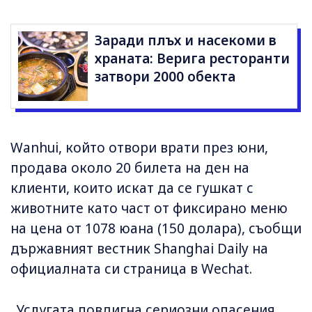
Заради плъх и насекоми в
храната: Верига ресторанти
затвори 2000 обекта
Wanhui, който отвори врати през юни,
продава около 20 билета на ден на
клиенти, които искат да се гушкат с
животните като част от фиксирано меню
на цена от 1078 юана (150 долара), съобщи
държавният вестник Shanghai Daily на
официалната си страница в Wechat.
„Услугата повдигна сериозни опасения