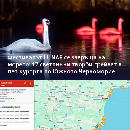
Фестивалът LUNAR се завръща на
морето: 17 светлинни творби грейват в
пет курорта по Южното Черноморие