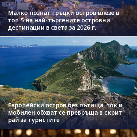
Малко познат гръцки остров влезе в
топ 5 на най-търсените островни
дестинации в света за 2026 г.
Европейски остров без пътища, ток и
мобилен обхват се превръща в скрит
рай за туристите