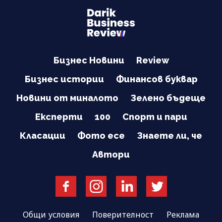
Бизнес Новини
Review
Бизнес истории
Финансов буквар
Новини от миналото
Зелено бъдеще
Експерти
100
Спорт и пари
Класации
Фото есе
Знаете ли, че
Автори
Общи условия
Поверителност
Реклама