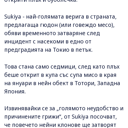
Sukiya - най-голямата верига в страната,
предлагаща гюдон (или говеждо месо),
обяви временното затваряне след
инцидент с насекоми в едно от
предградията на Токио в петък.
Това стана само седмици, след като плъх
беше открит в купа със супа мисо в края
на януари в нейн обект в Тотори, Западна
Япония.
Извинявайки се за „голямото неудобство и
причинените грижи“, от Sukiya посочват,
че повечето нейни клонове ще затворят