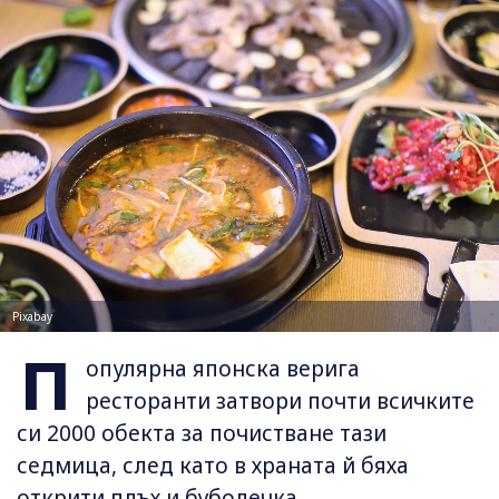
Pixabay
П
опулярна японска верига
ресторанти затвори почти всичките
си 2000 обекта за почистване тази
седмица, след като в храната й бяха
открити плъх и буболечка.