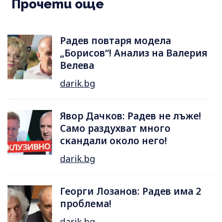
Прочети още
Радев повтаря модела
„Борисов“! Анализ на Валерия
Велева
darik.bg
Явор Дачков: Радев не лъже!
Само раздухват много
скандали около него!
darik.bg
Георги Лозанов: Радев има 2
проблема!
darik.bg