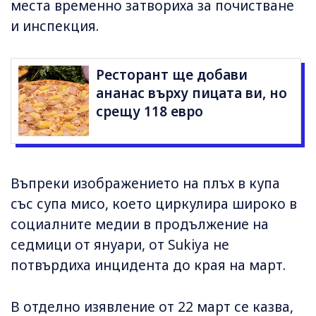
места временно затвориха за почистване
и инспекция.
Ресторант ще добави
ананас върху пицата ви, но
срещу 118 евро
Въпреки изображението на плъх в купа
със супа мисо, което циркулира широко в
социалните медии в продължение на
седмици от януари, от Sukiya не
потвърдиха инцидента до края на март.
В отделно изявление от 22 март се казва,