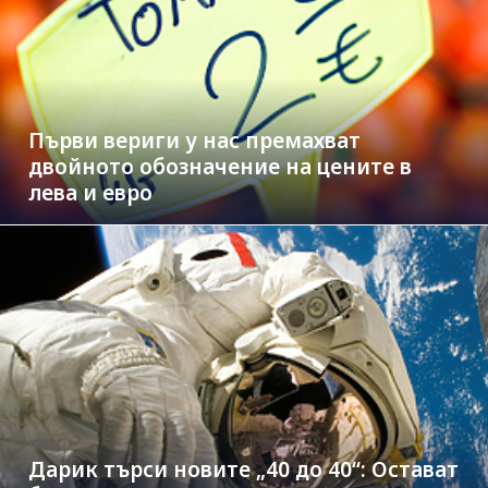
Първи вериги у нас премахват
двойното обозначение на цените в
лева и евро
Дарик търси новите „40 до 40“: Остават