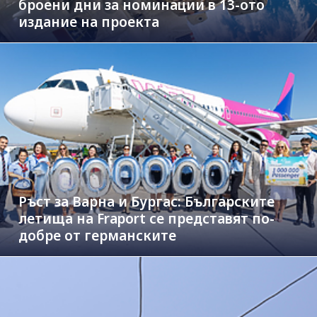
броени дни за номинации в 13-ото
издание на проекта
Ръст за Варна и Бургас: Българските
летища на Fraport се представят по-
добре от германските