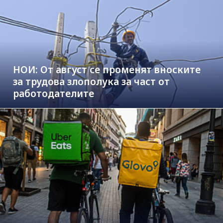
НОИ: От август се променят вноските
за трудова злополука за част от
работодателите