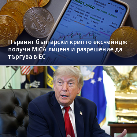
Първият български крипто ексчейндж
получи MiCA лиценз и разрешение да
търгува в ЕС