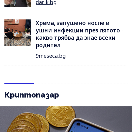
darik.bg
Хрема, запушено носле и
ушни инфекции през лятотo -
какво трябва да знае всеки
родител
9meseca.bg
Криптопазар