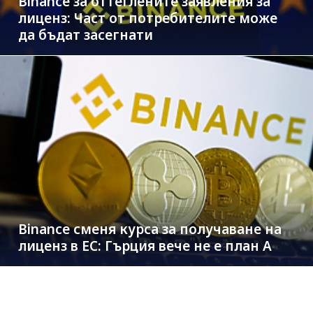
Binance за оттеглените заявления за
лиценз: Част от потребителите може
да бъдат засегнати
Binance сменя курса за получаване на
лиценз в ЕС: Гърция вече не е план A