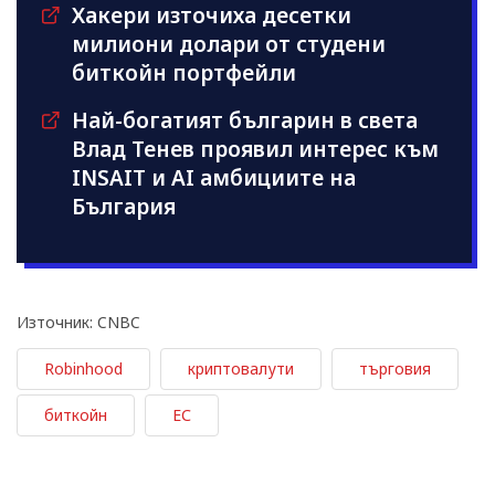
Хакери източиха десетки
милиони долари от студени
биткойн портфейли
Най-богатият българин в света
Влад Тенев проявил интерес към
INSAIT и AI амбициите на
България
Източник: CNBC
Robinhood
криптовалути
търговия
биткойн
ЕС