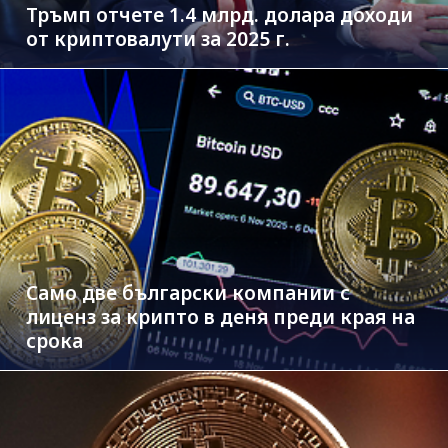
Тръмп отчете 1.4 млрд. долара доходи
от криптовалути за 2025 г.
Само две български компании с
лиценз за крипто в деня преди края на
срока