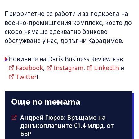
Приоритетно се работи и за подкрепа на
военно-промишления комплекс, което до
скоро нямаше адекватно банково
обслужване у нас, допълни Карадимов.
Новините на Darik Business Review във
Facebook
,
Instagram
,
LinkedIn
и
Twitter
!
Още по темата
Андрей Гюров: Връщаме на
данъкоплатците €1.4 млрд. от
ББР