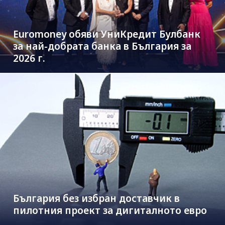
Euromoney обяви УниКредит Булбанк
за най-добрата банка в България за
2026 г.
България без избран доставчик в
пилотния проект за дигиталното евро