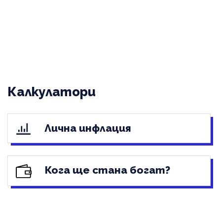
Калкулатори
Лична инфлация
Кога ще стана богат?