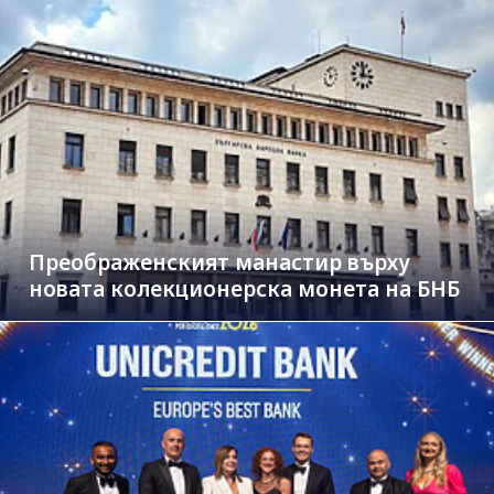
Преображенският манастир върху
новата колекционерска монета на БНБ