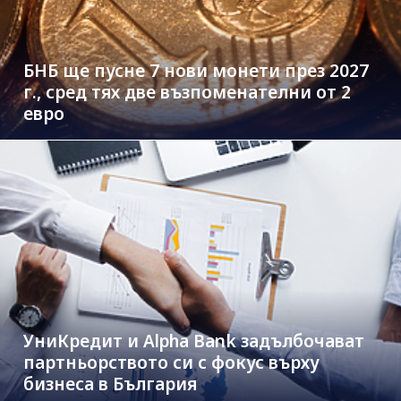
БНБ ще пусне 7 нови монети през 2027
г., сред тях две възпоменателни от 2
евро
УниКредит и Alpha Bank задълбочават
партньорството си с фокус върху
бизнеса в България