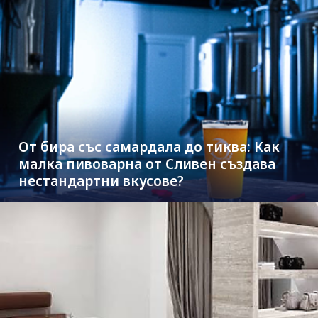
От бира със самардала до тиква: Как
малка пивоварна от Сливен създава
нестандартни вкусове?