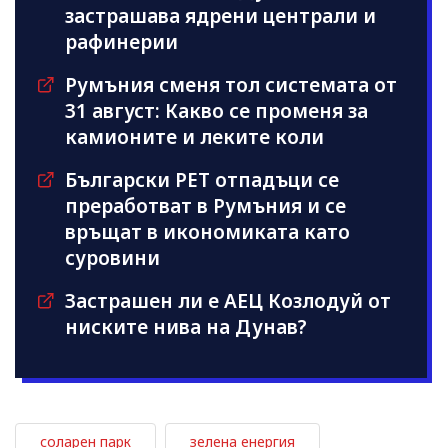
застрашава ядрени централи и
рафинерии
Румъния сменя тол системата от
31 август: Какво се променя за
камионите и леките коли
Български PET отпадъци се
преработват в Румъния и се
връщат в икономиката като
суровини
Застрашен ли е АЕЦ Козлодуй от
ниските нива на Дунав?
соларен парк
зелена енергия