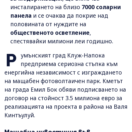
инсталирането на близо
7000 соларни
панела
и се очаква да покрие над
половината от нуждите на
общественото осветление
,
спестявайки милиони леи годишно.
Р
умънският град Клуж-Напока
предприема сериозна стъпка към
енергийна независимост с изграждането
на мащабен фотоволтаичен парк. Кметът
на града Емил Бок обяви подписването на
договор на стойност 3.5 милиона евро за
реализацията на проекта в района на Валя
Кинтъулуй.
Мащабна инвестиция във