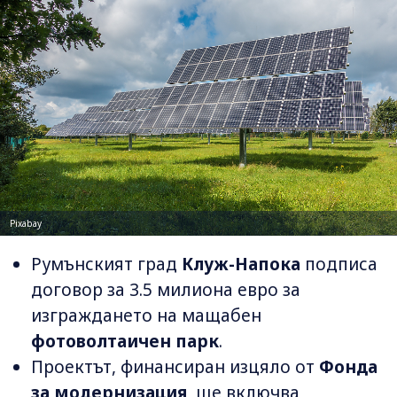
Pixabay
Румънският град
Клуж-Напока
подписа
договор за 3.5 милиона евро за
изграждането на мащабен
фотоволтаичен парк
.
Проектът, финансиран изцяло от
Фонда
за модернизация
, ще включва