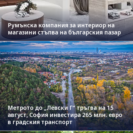
Румънска компания за интериор на
магазини стъпва на българския пазар
Метрото до „Левски Г“ тръгва на 15
август, София инвестира 265 млн. евро
в градския транспорт