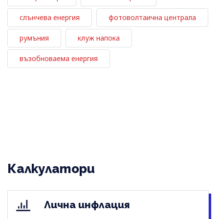
слънчева енергия
фотоволтаична централа
румъния
клуж напока
възобноваема енергия
Калкулатори
Лична инфлация