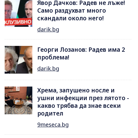
Явор Дачков: Радев не лъже!
Само раздухват много
скандали около него!
darik.bg
Георги Лозанов: Радев има 2
проблема!
darik.bg
Хрема, запушено носле и
ушни инфекции през лятотo -
какво трябва да знае всеки
родител
9meseca.bg