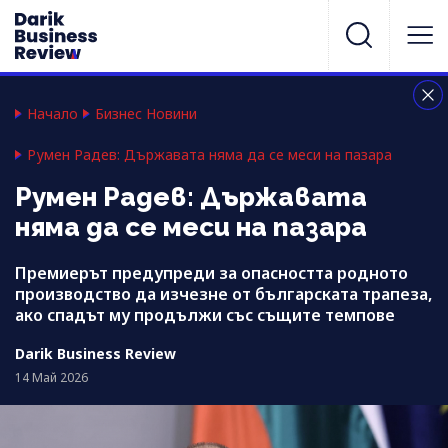
Начало
Бизнес Новини
Румен Радев: Държавата няма да се меси на пазара
Румен Радев: Държавата
няма да се меси на пазара
Премиерът предупреди за опасността родното
производство да изчезне от българската трапеза,
ако спадът му продължи със същите темпове
Darik Business Review
14 Май 2026