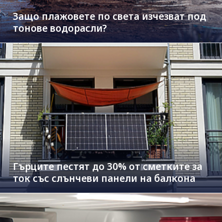
Защо плажовете по света изчезват под
тонове водорасли?
Гърците пестят до 30% от сметките за
ток със слънчеви панели на балкона