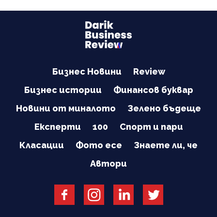
Бизнес Новини
Review
Бизнес истории
Финансов буквар
Новини от миналото
Зелено бъдеще
Експерти
100
Спорт и пари
Класации
Фото есе
Знаете ли, че
Автори