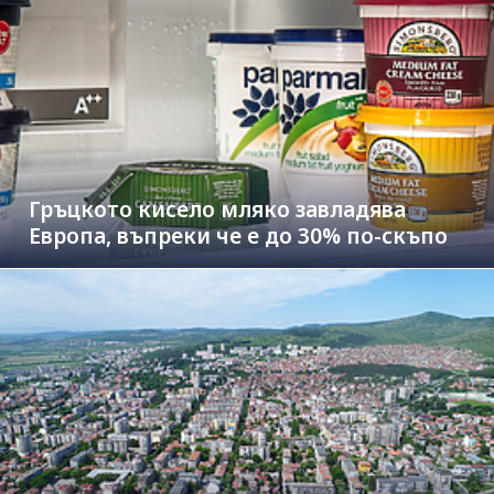
Гръцкото кисело мляко завладява
Европа, въпреки че е до 30% по-скъпо