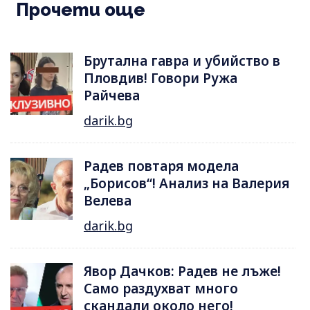
Прочети още
Брутална гавра и убийство в
Пловдив! Говори Ружа
Райчева
darik.bg
Радев повтаря модела
„Борисов“! Анализ на Валерия
Велева
darik.bg
Явор Дачков: Радев не лъже!
Само раздухват много
скандали около него!