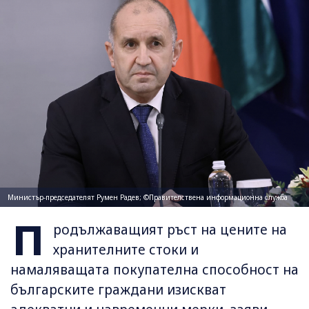
Министър-председателят Румен Радев; ©Правителствена информационна служба
П
родължаващият ръст на цените на
хранителните стоки и
намаляващата покупателна способност на
българските граждани изискват