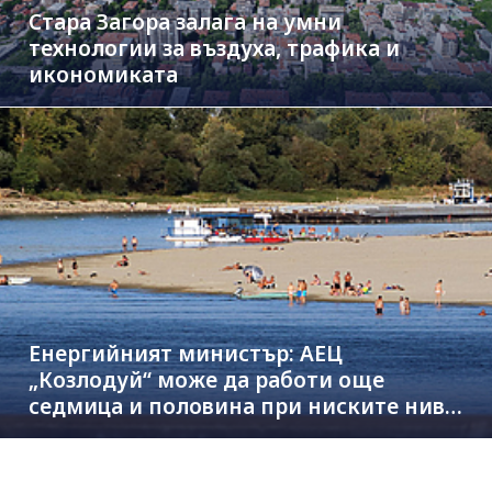
Стара Загора залага на умни
технологии за въздуха, трафика и
икономиката
Енергийният министър: АЕЦ
„Козлодуй“ може да работи още
седмица и половина при ниските нива
на Дунав