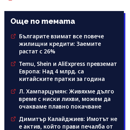
Още по темата
Българите взимат все повече
жилищни кредити: Заемите
растат с 26%
Temu, Shein и AliExpress превземат
Европа: Над 4 млрд. са
китайските пратки за година
Л. Хампарцумян: Живяхме дълго
време с ниски лихви, можем да
очакваме плавно покачване
Димитър Калайджиев: Имотът не
е актив, който прави печалба от