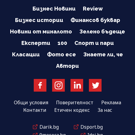
Бизнес Новини
Review
Бизнес истории
Финансов буквар
Новини от миналото
Зелено бъдеще
Експерти
100
Спорт и пари
Класации
Фото есе
Знаете ли, че
Автори
Общи условия
Поверителност
Реклама
Контакти
Етичен кодекс
За нас
Darik.bg
Dsport.bg