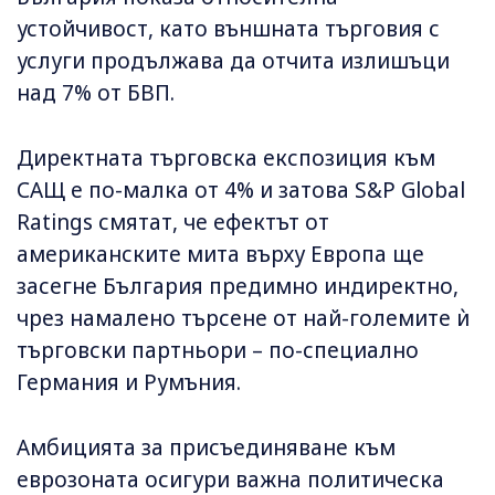
устойчивост, като външната търговия с
услуги продължава да отчита излишъци
над 7% от БВП.
Директната търговска експозиция към
САЩ е по-малка от 4% и затова S&P Global
Ratings смятат, че ефектът от
американските мита върху Европа ще
засегне България предимно индиректно,
чрез намалено търсене от най-големите ѝ
търговски партньори – по-специално
Германия и Румъния.
Амбицията за присъединяване към
еврозоната осигури важна политическа