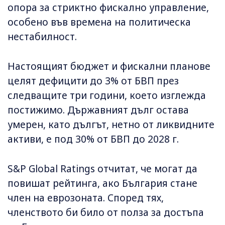
опора за стриктно фискално управление,
особено във времена на политическа
нестабилност.
Настоящият бюджет и фискални планове
целят дефицити до 3% от БВП през
следващите три години, което изглежда
постижимо. Държавният дълг остава
умерен, като дългът, нетно от ликвидните
активи, е под 30% от БВП до 2028 г.
S&P Global Ratings отчитат, че могат да
повишат рейтинга, ако България стане
член на еврозоната. Според тях,
членството би било от полза за достъпа