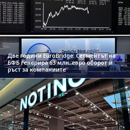
Две години EuroBridge: Сегментът на
БФБ генерира 63 млн. евро оборот и
ръст за компаниите