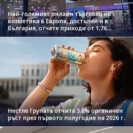
Най-големият онлайн търговец на
козметика в Европа, достъпен и в
България, отчете приходи от 1.76
млрд. евро
Нестле Групата отчита 3.6% органичен
ръст през първото полугодие на 2026 г.