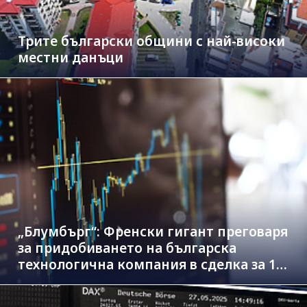
Трите български общини с най-високи
местни данъци
„Блумбърг“: Френски гигант преговаря
за придобиването на българска
технологична компания в сделка за 1.3
млрд. евро