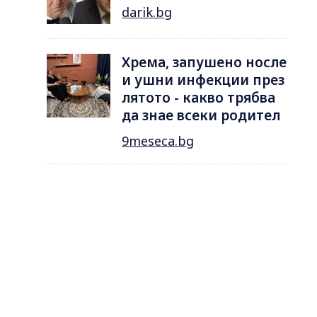
darik.bg
Хрема, запушено носле
и ушни инфекции през
лятотo - какво трябва
да знае всеки родител
9meseca.bg