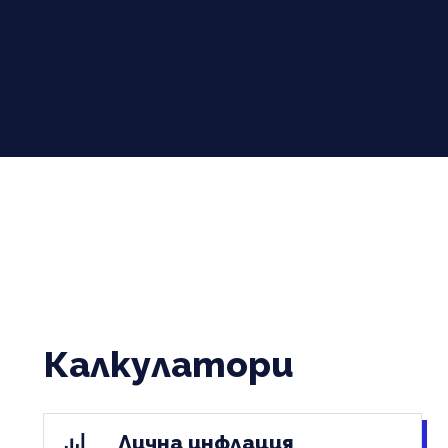
Калкулатори
Лична инфлация