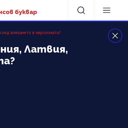
нсов буквар
 след влизането в еврозоната?
ния, Латвия,
та?