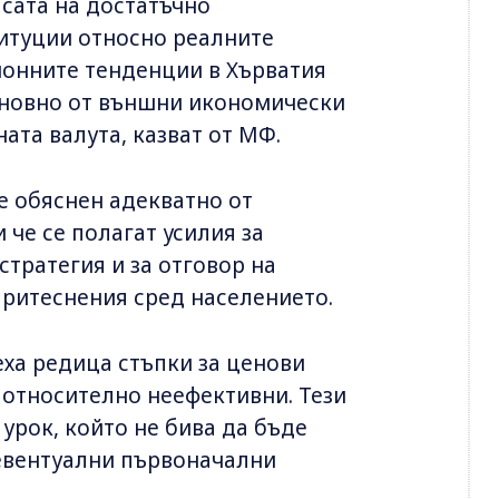
псата на достатъчно
итуции относно реалните
онните тенденции в Хърватия
сновно от външни икономически
ната валута, казват от МФ.
 е обяснен адекватно от
 че се полагат усилия за
тратегия и за отговор на
притеснения сред населението.
ха редица стъпки за ценови
 относително неефективни. Тези
 урок, който не бива да бъде
 евентуални първоначални