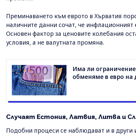
Преминаването към еврото в Хърватия поро
наличните данни сочат, че инфлационният е
Основен фактор за ценовите колебания ос
условия, а не валутната промяна.
Има ли ограничение
обменяме в евро на 
Случаят Естония, Латвия, Литва и С
Подобни процеси се наблюдават и в други