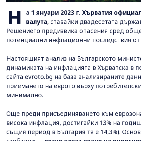
Н
а
1 януари 2023 г. Хърватия официа
валута
, ставайки двадесетата държа
Решението предизвика опасения сред обще
потенциални инфлационни последствия от
Настоящият анализ на Българското минист
динамиката на инфлацията в Хърватска в пер
сайта evroto.bg на база анализираните дан
приемането на еврото върху потребителски
минимално.
Още преди присъединяването към еврозонат
висока инфлация, достигайки 13% на годишн
същия период в България тя е 14,3%). Основ
глобални —
рязко поскъпване на енергия