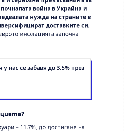
апочналата война в Украйна и
ледвалата нужда на страните в
 диверсифицират доставките си
.
 еврото инфлацията започна
у нас се забавя до 3.5% през
ацията?
руари – 11.7%, до достигане на