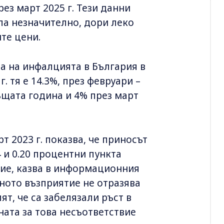
ез март 2025 г. Тези данни
ла незначително, дори леко
те цени.
ра на инфалцията в България в
. тя е 14.3%, през февруари –
ъщата година и 4% през март
т 2023 г. показва, че приносът
 и 0.20 процентни пункта
ие, казва в информационния
ното възприятие не отразява
т, че са забелязали ръст в
ната за това несъответствие