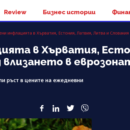
Review
Бизнес истории
Фина
ени инфлацията в Хърватия, Естония, Латвия, Литва и Словакия
цията в Хърватия, Есто
д влизането в еврозона
ли ръст в цените на ежедневни