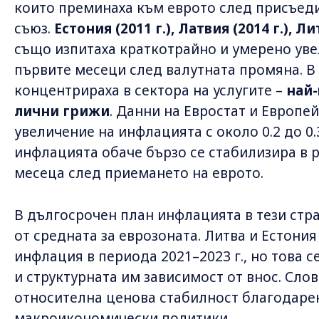
които преминаха към еврото след присъед
съюз.
Естония (2011 г.), Латвия (2014 г.), Ли
също изпитаха краткотрайно и умерено уве
първите месеци след валутната промяна. В 
концентрираха в сектора на услугите –
най-
лични грижи
. Данни на Евростат и Европе
увеличение на инфлацията с около 0.2 до 0
инфлацията обаче бързо се стабилизира в 
месеца след приемането на еврото.
В дългосрочен план инфлацията в тези стра
от средната за еврозоната. Литва и Естония
инфлация в периода 2021–2023 г., но това 
и структурната им зависимост от внос. Слов
относителна ценова стабилност благодарен
макроикономически политики.