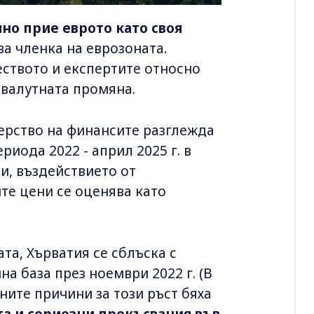
лно прие еврото като своя
ва членка на еврозоната.
ството и експертите относно
 валутната промяна.
ерство на финансите разглежда
иода 2022 - април 2025 г. в
ни, въздействието от
те цени се оценява като
а, Хърватия се сблъска с
а база през ноември 2022 г. (В
ните причини за този ръст бяха
та и сериозни прекъсвания във