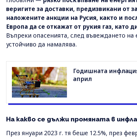
веригите за доставки, предизвикани от з
наложените анкции на Русия, както и пос
Европа да се откажат от рукия газ, като
Въпреки опасенията, след въвеждането на
устойчиво да намалява.
Годишната инфлация 
април
На какво се дължи промяната в инфл
През януари 2023 г. тя беше 12.5%, през фев