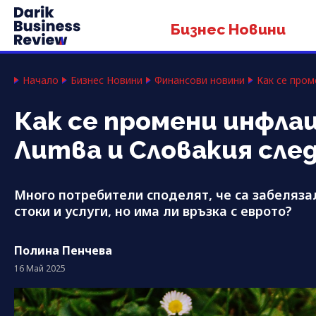
Бизнес Новини
Начало
Бизнес Новини
Финансови новини
Как се пром
Как се промени инфла
Литва и Словакия сле
Много потребители споделят, че са забеляза
стоки и услуги, но има ли връзка с еврото?
Полина Пенчева
16 Май 2025