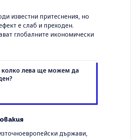
ди известни притеснения, но
фект е слаб и преходен.
тават глобалните икономически
 колко лева ще можем да
ден?
ловакия
 източноевропейски държави,