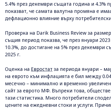
5.4% през декември същата година и 4.3% пр
показват, че самата валутна промяна е има
дефлационно влияние върху потребителски
Проверка на Darik Business Review за разме
същия период показва, че през януари 2023 г
10.3%, до достигане на 5% през декември с
2025 г.
Оценка на
Евростат
за периода януари – мар
на еврото към инфлацията е бил между 0.04
месечно – минимално и временно увеличен
сайт за еврото МФ. Въпреки това, обществе
тази статистика. Много потребители споделя
цените на ежедневни стоки и услуги. Причи