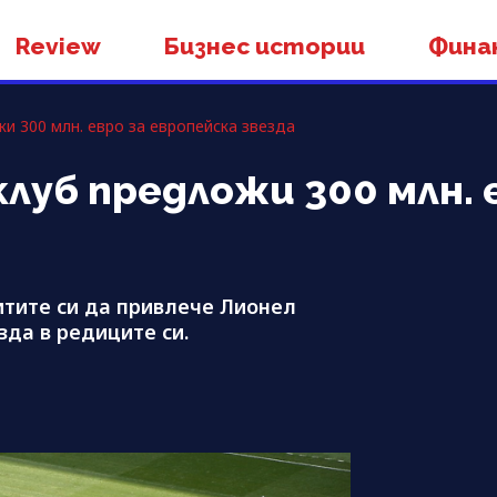
Review
Бизнес истории
Фина
и 300 млн. евро за европейска звезда
луб предложи 300 млн. 
итите си да привлече Лионел
зда в редиците си.