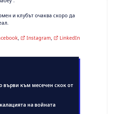
абеу“.
рмен и клубът очаква скоро да
еал.
acebook
,
Instagram
,
LinkedIn
о върви към месечен скок от
скалацията на войната