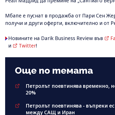
Реал Мадрид да премине на „Сантиаго Берн
Мбапе е пуснат в продажба от Пари Сен Же
получи и други оферти, включително и от Р
Новините на Darik Business Review във
F
и
Twitter
!
Още по темата
Петролът поевтинява временно, н
20%
Петролът поевтинява - въпреки е
между САЩ и Иран