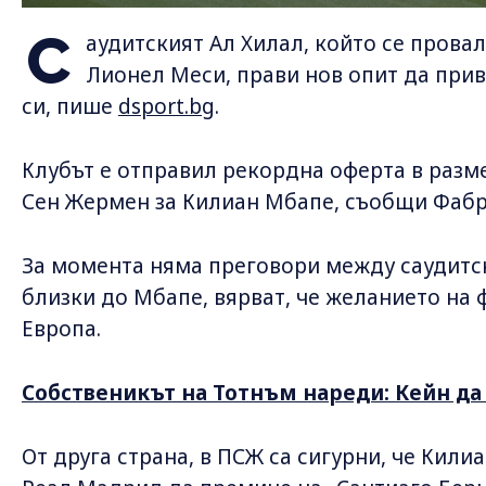
С
аудитският Ал Хилал, който се провал
Лионел Меси, прави нов опит да прив
си, пише
dsport.bg
.
Клубът е отправил рекордна оферта в разм
Сен Жермен за Килиан Мбапе, съобщи Фаб
За момента няма преговори между саудитск
близки до Мбапе, вярват, че желанието на 
Европа.
Собственикът на Тотнъм нареди: Кейн да
От друга страна, в ПСЖ са сигурни, че Кили