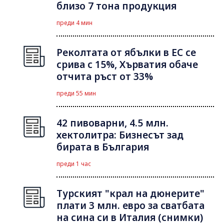
близо 7 тона продукция
преди 4 мин
Реколтата от ябълки в ЕС се
срива с 15%, Хърватия обаче
отчита ръст от 33%
преди 55 мин
42 пивоварни, 4.5 млн.
хектолитра: Бизнесът зад
бирата в България
преди 1 час
Турският "крал на дюнерите"
плати 3 млн. евро за сватбата
на сина си в Италия (снимки)