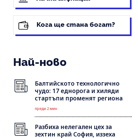
Кога ще стана богат?
Най-ново
Балтийското технологично
чудо: 17 еднорога и хиляди
стартъпи променят региона
преди 2 мин
Разбиха нелегален цех за
зехтин край София, иззеха