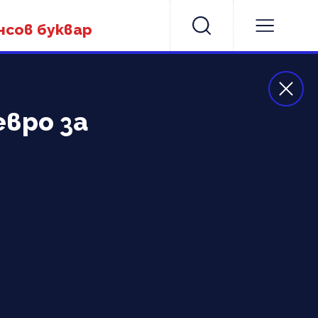
нсов буквар
евро за