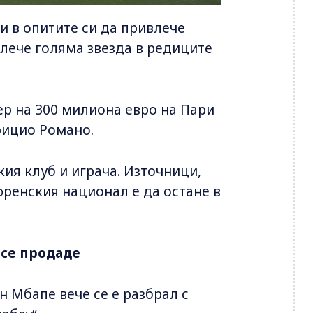
и в опитите си да привлече
лече голяма звезда в редиците
ер на 300 милиона евро на Пари
рицио Романо.
ия клуб и играча. Източници,
френския национал е да остане в
 се продаде
ан Мбапе вече се е разбрал с