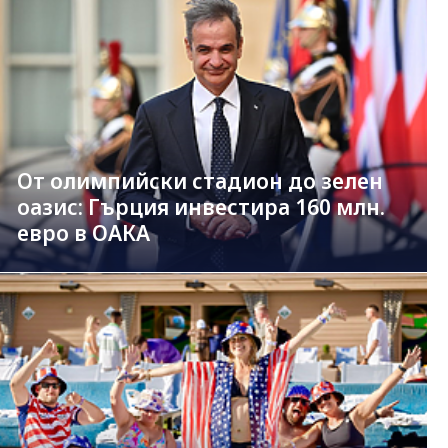
От олимпийски стадион до зелен
оазис: Гърция инвестира 160 млн.
евро в ОАКА