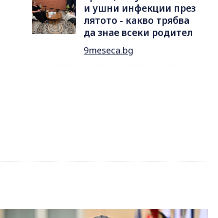
и ушни инфекции през
лятотo - какво трябва
да знае всеки родител
9meseca.bg