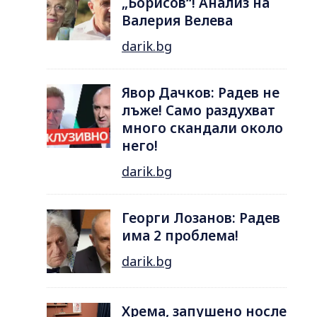
„Борисов“! Анализ на
Валерия Велева
darik.bg
Явор Дачков: Радев не
лъже! Само раздухват
много скандали около
него!
darik.bg
Георги Лозанов: Радев
има 2 проблема!
darik.bg
Хрема, запушено носле