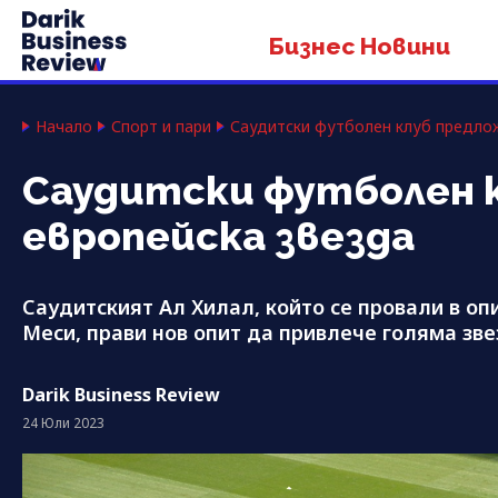
Бизнес Новини
Начало
Спорт и пари
Саудитски футболен клуб предлож
Саудитски футболен к
европейска звезда
Саудитският Ал Хилал, който се провали в оп
Меси, прави нов опит да привлече голяма зве
Darik Business Review
24 Юли 2023