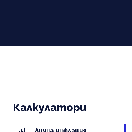
Калкулатори
Лична инфлация