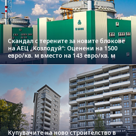
Скандал с терените за новите блокове
на АЕЦ „Козлодуй“: Оценени на 1500
евро/кв. м вместо на 143 евро/кв. м
Купувачите на ново строителство в