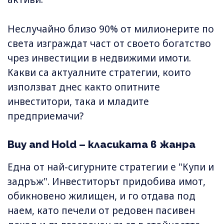
Неслучайно близо 90% от милионерите по
света изграждат част от своето богатство
чрез инвестиции в недвижими имоти.
Какви са актуалните стратегии, които
използват днес както опитните
инвеститори, така и младите
предприемачи?
Buy and Hold – класиката в жанра
Една от най-сигурните стратегии е "Купи и
задръж". Инвеститорът придобива имот,
обикновено жилищен, и го отдава под
наем, като печели от редовен пасивен