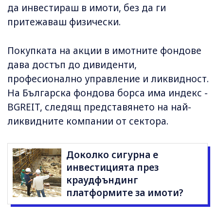
да инвестираш в имоти, без да ги
притежаваш физически.
Покупката на акции в имотните фондове
дава достъп до дивиденти,
професионално управление и ликвидност.
На Българска фондова борса има индекс -
BGREIT, следящ представянето на най-
ликвидните компании от сектора.
Доколко сигурна е
инвестицията през
краудфъндинг
платформите за имоти?