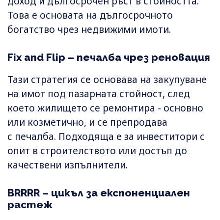
доход и дългосрочен ръст в стойността.
Това е основата на дългосрочното
богатство чрез недвижими имоти.
Fix and Flip – печалба чрез реновация
Тази стратегия се основава на закупуване
на имот под пазарната стойност, след
което жилището се ремонтира - основно
или козметично, и се препродава
с печалба. Подходяща е за инвеститори с
опит в строителството или достъп до
качествени изпълнители.
BRRRR – цикъл за експоненциален
растеж