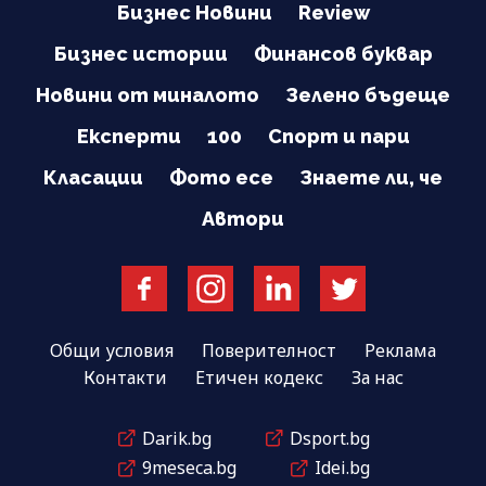
Бизнес Новини
Review
Бизнес истории
Финансов буквар
Новини от миналото
Зелено бъдеще
Експерти
100
Спорт и пари
Класации
Фото есе
Знаете ли, че
Автори
Общи условия
Поверителност
Реклама
Контакти
Етичен кодекс
За нас
Darik.bg
Dsport.bg
9meseca.bg
Idei.bg