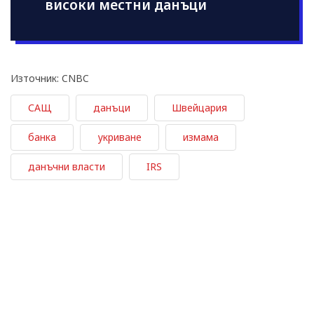
високи местни данъци
Източник: CNBC
САЩ
данъци
Швейцария
банка
укриване
измама
данъчни власти
IRS