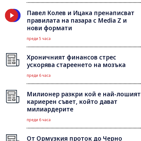
Павел Колев и Ицака пренаписват
правилата на пазара с Media Z и
нови формати
преди 5 часа
Хроничният финансов стрес
ускорява стареенето на мозъка
преди 6 часа
Милионер разкри кой е най-лошият
кариерен съвет, който дават
милиардерите
преди 6 часа
От Ормузкия проток до Черно