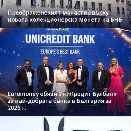
Преображенският манастир върху
новата колекционерска монета на БНБ
Euromoney обяви УниКредит Булбанк
за най-добрата банка в България за
2026 г.