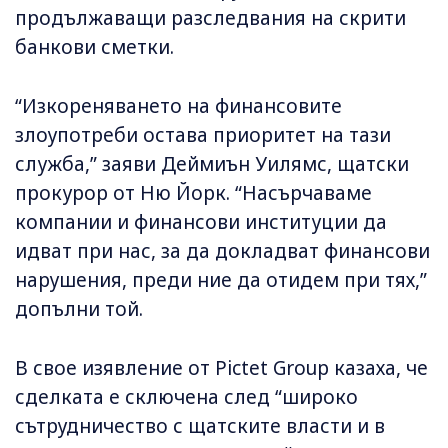
продължаващи разследвания на скрити
банкови сметки.
“Изкореняването на финансовите
злоупотреби остава приоритет на тази
служба,” заяви Деймиън Уилямс, щатски
прокурор от Ню Йорк. “Насърчаваме
компании и финансови институции да
идват при нас, за да докладват финансови
нарушения, преди ние да отидем при тях,”
допълни той.
В свое изявление от Pictet Group казаха, че
сделката е сключена след “широко
сътрудничество с щатските власти и в