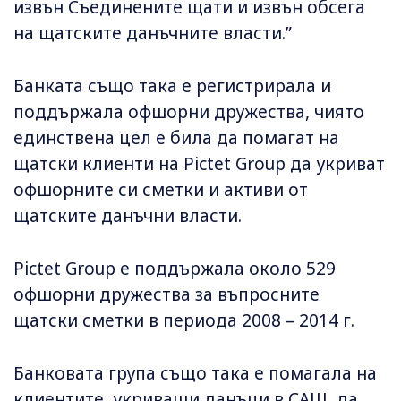
извън Съединените щати и извън обсега
на щатските данъчните власти.”
Банката също така е регистрирала и
поддържала офшорни дружества, чиято
единствена цел е била да помагат на
щатски клиенти на Pictet Group да укриват
офшорните си сметки и активи от
щатските данъчни власти.
Pictet Group е поддържала около 529
офшорни дружества за въпросните
щатски сметки в периода 2008 – 2014 г.
Банковата група също така е помагала на
клиентите, укриващи данъци в САЩ, да