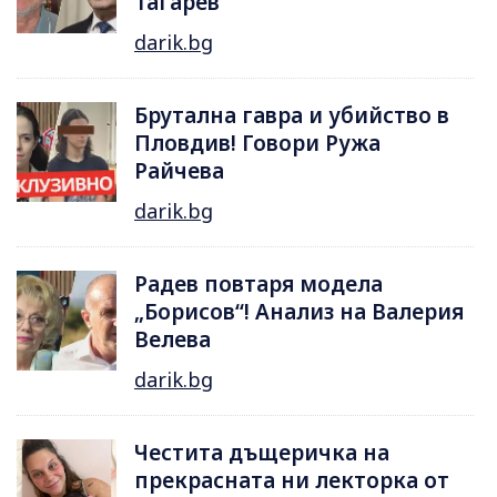
Тагарев
darik.bg
Брутална гавра и убийство в
Пловдив! Говори Ружа
Райчева
darik.bg
Радев повтаря модела
„Борисов“! Анализ на Валерия
Велева
darik.bg
Честита дъщеричка на
прекрасната ни лекторка от