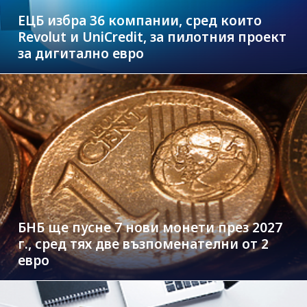
ЕЦБ избра 36 компании, сред които
Revolut и UniCredit, за пилотния проект
за дигитално евро
БНБ ще пусне 7 нови монети през 2027
г., сред тях две възпоменателни от 2
евро