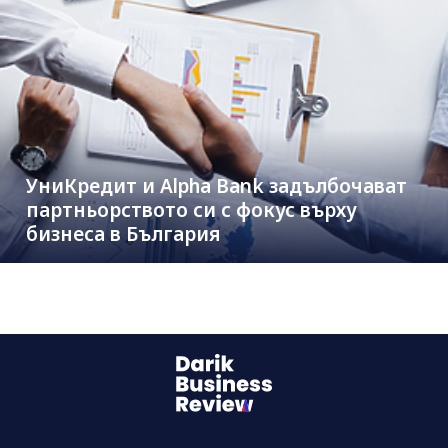
УниКредит и Alpha Bank задълбочават
партньорството си с фокус върху
бизнеса в България