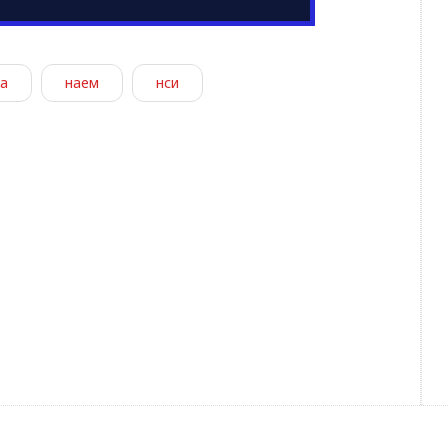
а
наем
нси