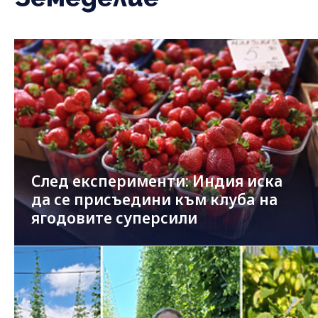
След експерименти: Индия иска
да се присъедини към клубa на
ягодовите суперсили