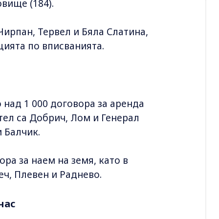
овище (184).
Чирпан, Тервел и Бяла Слатина,
цията по вписванията.
о над 1 000 договора за аренда
тел са Добрич, Лом и Генерал
 Балчик.
ра за наем на земя, като в
еч, Плевен и Раднево.
нас