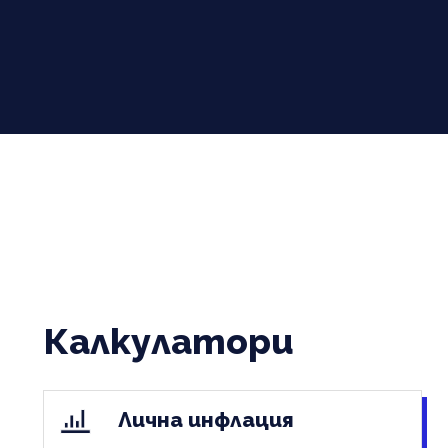
Калкулатори
Лична инфлация