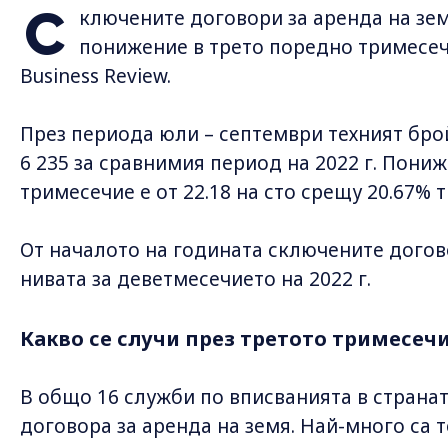
С
ключените договори за аренда на зе
понижение в трето поредно тримесечи
Business Review.
През периода юли – септември техният бро
6 235 за сравнимия период на 2022 г. Пони
тримесечие е от 22.18 на сто срещу 20.67% 
От началото на годината сключените договор
нивата за деветмесечието на 2022 г.
Какво се случи през третото тримесечие
В общо 16 служби по вписванията в странат
договора за аренда на земя. Най-много са те