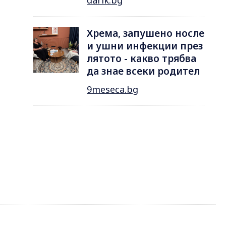
Хрема, запушено носле
и ушни инфекции през
лятотo - какво трябва
да знае всеки родител
9meseca.bg