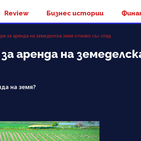
Review
Бизнес истории
Фина
ри за аренда на земеделска земя отново със спад
за аренда на земеделск
нда на земя?