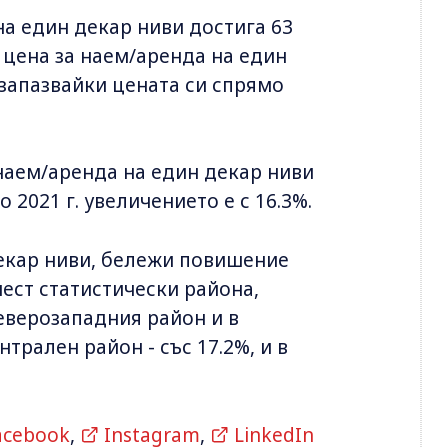
на един декар ниви достига 63
а цена за наем/аренда на един
 запазвайки цената си спрямо
 наем/аренда на един декар ниви
о 2021 г. увeличението е с 16.3%.
декар ниви, бележи повишение
ест статистически района,
Северозападния район и в
трален район - със 17.2%, и в
acebook
,
Instagram
,
LinkedIn