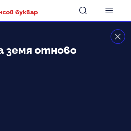
нсов буквар
а земя отново