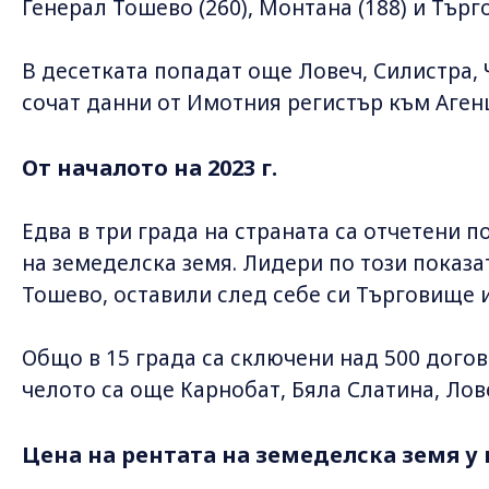
Генерал Тошево (260), Монтана (188) и Търг
В десетката попадат още Ловеч, Силистра, 
сочат данни от Имотния регистър към Аген
От началото на 2023 г.
Едва в три града на страната са отчетени п
на земеделска земя. Лидери по този показа
Тошево, оставили след себе си Търговище и
Общо в 15 града са сключени над 500 догово
челото са още Карнобат, Бяла Слатина, Лов
Цена на рентата на земеделска земя у 