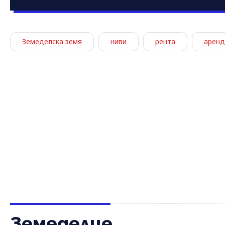
Земеделска земя
ниви
рента
аренд
Земеделие