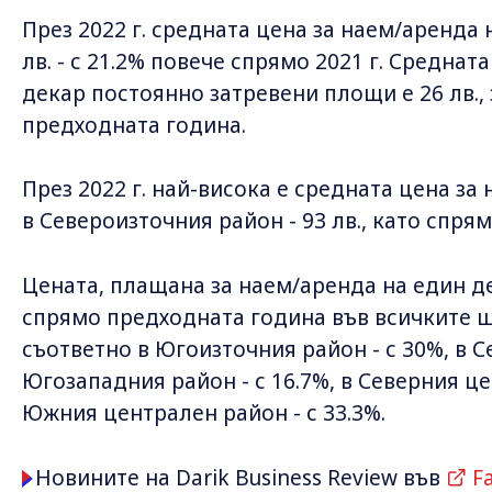
През 2022 г. средната цена за наем/аренда 
лв. - с 21.2% повече спрямо 2021 г. Среднат
декар постоянно затревени площи е 26 лв.,
предходната година.
През 2022 г. най-висока е средната цена за
в Североизточния район - 93 лв., като спрям
Цената, плащана за наем/аренда на един 
спрямо предходната година във всичките ш
съответно в Югоизточния район - с 30%, в 
Югозападния район - с 16.7%, в Северния цен
Южния централен район - с 33.3%.
Новините на Darik Business Review във
F