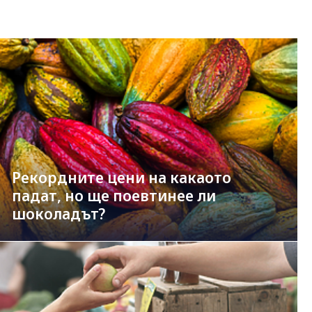
Рекордните цени на какаото
падат, но ще поевтинее ли
шоколадът?