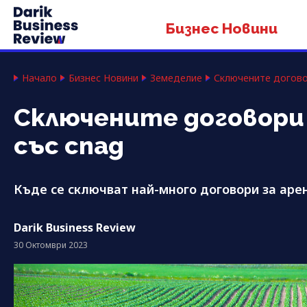
Бизнес Новини
Начало
Бизнес Новини
Земеделие
Сключените догово
Сключените договори 
със спад
Къде се сключват най-много договори за аре
Darik Business Review
30 Октомври 2023