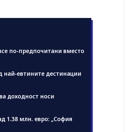
 все по-предпочитани вместо
ред най-евтините дестинации
ква доходност носи
д 1.38 млн. евро: „София