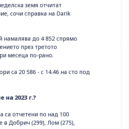
меделска земя отчитат
е, сочи справка на Darik
й намалява до 4 852 спрямо
жението през третото
три месеца по-рано.
и са 20 586 - с 14.46 на сто под
 на 2023 г.?
а са отчетени по над 100
 в Добрич (299), Лом (275),