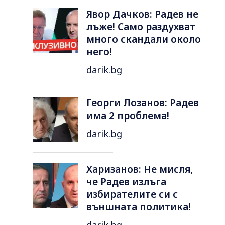
Явор Дачков: Радев не
лъже! Само раздухват
много скандали около
него!
darik.bg
Георги Лозанов: Радев
има 2 проблема!
darik.bg
Харизанов: Не мисля,
че Радев излъга
избирателите си с
външната политика!
darik.bg