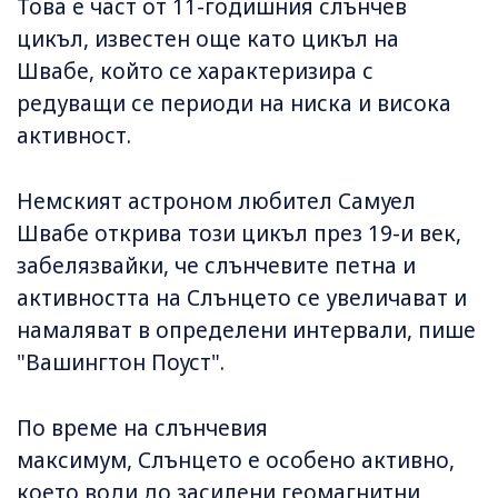
Това е част от 11-годишния слънчев
цикъл, известен още като цикъл на
Швабе, който се характеризира с
редуващи се периоди на ниска и висока
активност.
Немският астроном любител Самуел
Швабе открива този цикъл през 19-и век,
забелязвайки, че слънчевите петна и
активността на Слънцето се увеличават и
намаляват в определени интервали, пише
"Вашингтон Поуст".
По време на слънчевия
максимум, Слънцето е особено активно,
което води до засилени геомагнитни