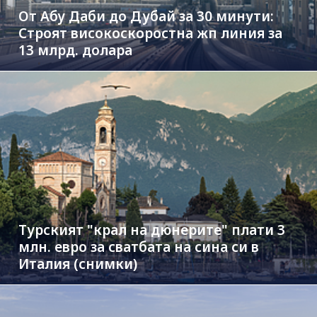
От Абу Даби до Дубай за 30 минути:
Строят високоскоростна жп линия за
13 млрд. долара
Турският "крал на дюнерите" плати 3
млн. евро за сватбата на сина си в
Италия (снимки)