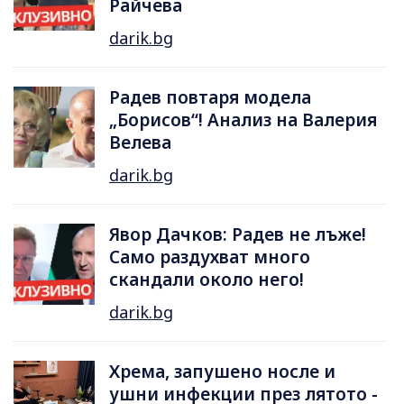
Райчева
darik.bg
Радев повтаря модела
„Борисов“! Анализ на Валерия
Велева
darik.bg
Явор Дачков: Радев не лъже!
Само раздухват много
скандали около него!
darik.bg
Хрема, запушено носле и
ушни инфекции през лятотo -