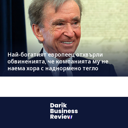
Най-богатият европеец отхвърли
обвиненията, че компанията му не
наема хора с наднормено тегло