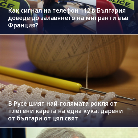
Как сигнал на телефон 112 в България
доведе до залавянето на мигранти във
Франция?
В Русе шият най-голямата рокля от
плетени карета на една кука, дарени
от българи от цял свят