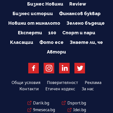
Бизнес Новини
Review
Бизнес истории
Финансов буквар
Новини от миналото
Зелено бъдеще
Експерти
100
Спорт и пари
Класации
Фото есе
Знаете ли, че
Автори
Общи условия
Поверителност
Реклама
Контакти
Етичен кодекс
За нас
Darik.bg
Dsport.bg
9meseca.bg
Idei.bg