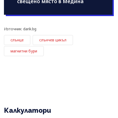
свещено място в Медина
Източник: darik.bg
слънце
слънчев цикъл
магнитни бури
Калкулатори