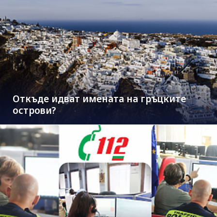
Откъде идват имената на гръцките
острови?