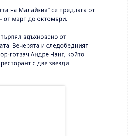
та на Малайзия” се предлага от
- от март до октомври.
етърпял вдъхновено от
ата. Вечерята и следобедният
ор-готвач Андре Чанг, който
 ресторант с две звезди