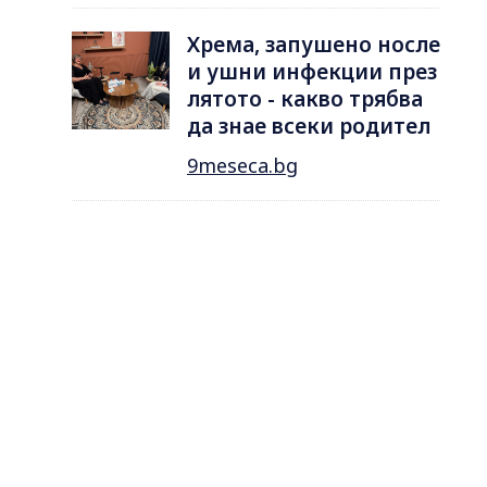
Хрема, запушено носле
и ушни инфекции през
лятотo - какво трябва
да знае всеки родител
9meseca.bg