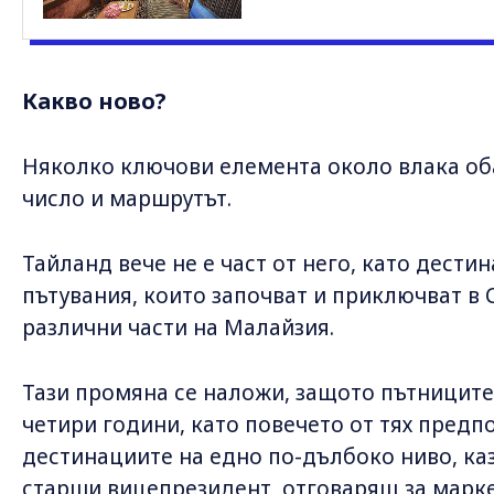
Какво ново?
Няколко ключови елемента около влака оба
число и маршрутът.
Тайланд вече не е част от него, като дести
пътувания, които започват и приключват в 
различни части на Малайзия.
Тази промяна се наложи, защото пътниците
четири години, като повечето от тях предп
дестинациите на едно по-дълбоко ниво, к
старши вицепрезидент, отговарящ за марке