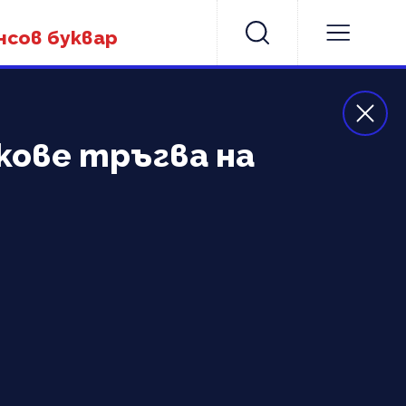
нсов буквар
акове тръгва на