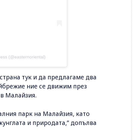
ress (@easternoriental)
страна тук и да предлагаме два
йбрежие ние се движим през
 в Малайзия.
алния парк на Малайзия, като
жунглата и природата,” допълва