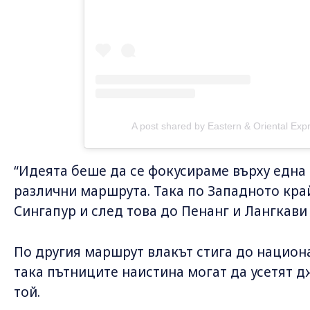
A post shared by Eastern & Oriental Exp
“Идеята беше да се фокусираме върху една 
различни маршрута. Така по Западното кра
Сингапур и след това до Пенанг и Лангкави
По другия маршрут влакът стига до национ
така пътниците наистина могат да усетят д
той.