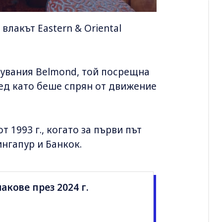
влакът Eastern & Oriental
тувания Belmond, той посрещна
лед като беше спрян от движение
 1993 г., когато за първи път
нгапур и Банкок.
акове през 2024 г.