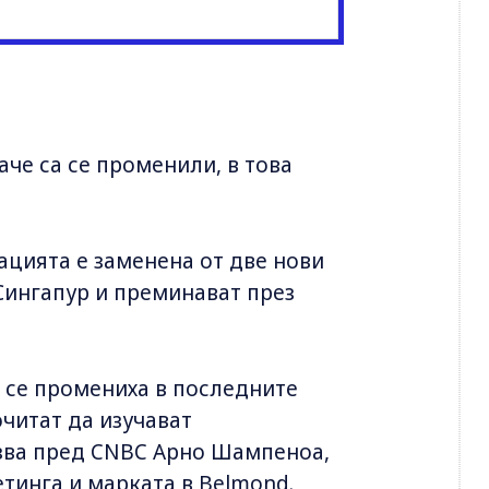
че са се променили, в това
нацията е заменена от две нови
Сингапур и преминават през
 се промениха в последните
очитат да изучават
азва пред CNBC Арно Шампеноа,
тинга и марката в Belmond.