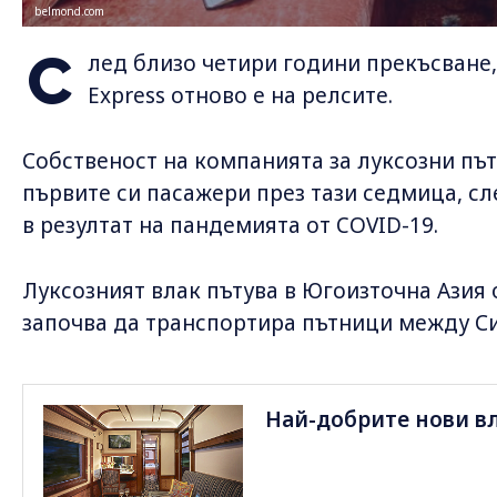
belmond.com
С
лед близо четири години прекъсване, 
Express отново е на релсите.
Собственост на компанията за луксозни пъ
първите си пасажери през тази седмица, с
в резултат на пандемията от COVID-19.
Луксозният влак пътува в Югоизточна Азия от
започва да транспортира пътници между Си
Най-добрите нови вл