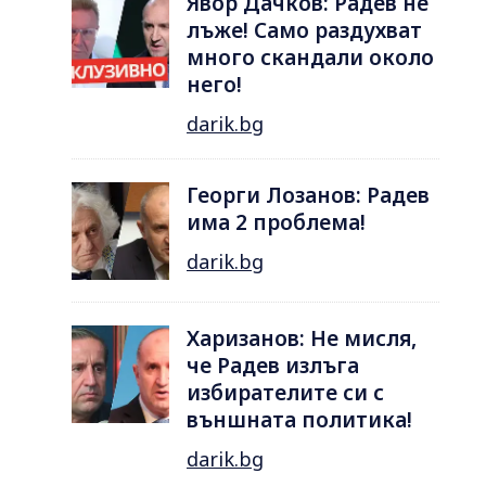
Явор Дачков: Радев не
лъже! Само раздухват
много скандали около
него!
darik.bg
Георги Лозанов: Радев
има 2 проблема!
darik.bg
Харизанов: Не мисля,
че Радев излъга
избирателите си с
външната политика!
darik.bg