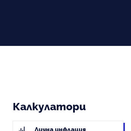
Калкулатори
Лична инфлация