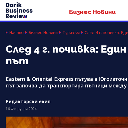
Бизнес Новини
Начало
Бизнес Новини
Туризъм
След 4 г. почивка: Ед
След 4 г. почивка: Ед
път
Eastern & Oriental Express пътува в Югоизточна
път започва да транспортира пътници между 
Редакторски екип
16 Февруари 2024