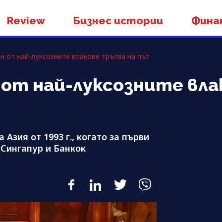
Review
Бизнес истории
Фина
ин от най-луксозните влакове тръгва на път
ин от най-луксозните вл
 Азия от 1993 г., когато за първи
Сингапур и Банкок