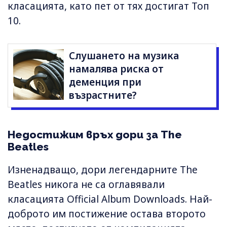
класацията, като пет от тях достигат Топ
10.
Слушането на музика
намалява риска от
деменция при
възрастните?
Недостижим връх дори за The
Beatles
Изненадващо, дори легендарните The
Beatles никога не са оглавявали
класацията Official Album Downloads. Най-
доброто им постижение остава второто