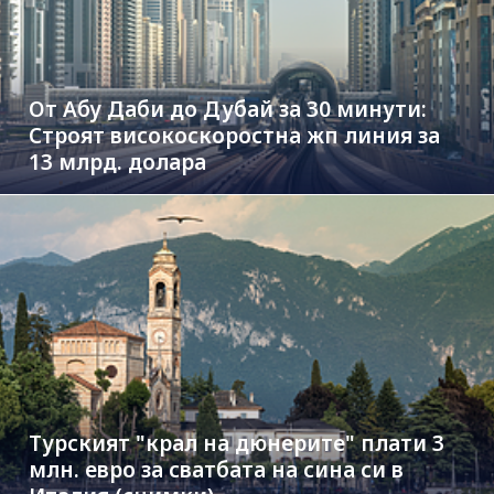
От Абу Даби до Дубай за 30 минути:
Строят високоскоростна жп линия за
13 млрд. долара
Турският "крал на дюнерите" плати 3
млн. евро за сватбата на сина си в