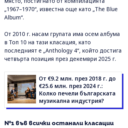
място, постигнато от компилацията
„1967–1970“, известна още като „The Blue
Album“.
От 2010 г. насам групата има осем албума
в Топ 10 на тази класация, като
последният е „Anthology 4“, който достига
четвърта позиция през декември 2025 г.
От €9.2 млн. през 2018 г. до
€25.6 млн. през 2024 г.:
Колко печели българската
музикална индустрия?
№1 във всички останали класации