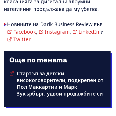
класацията за дигитални албумни
изтегляния продължава да му убягва.
Новините на Darik Business Review във
Facebook
,
Instagram
,
LinkedIn
и
Twitter
!
Още по темата
Стартъп за детски
високоговорители, подкрепен от
Пол Маккартни и Марк
Зукърбърг, удвои продажбите си