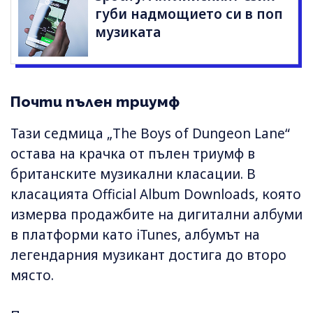
губи надмощието си в поп
музиката
Почти пълен триумф
Тази седмица „The Boys of Dungeon Lane“
остава на крачка от пълен триумф в
британските музикални класации. В
класацията Official Album Downloads, която
измерва продажбите на дигитални албуми
в платформи като iTunes, албумът на
легендарния музикант достига до второ
място.