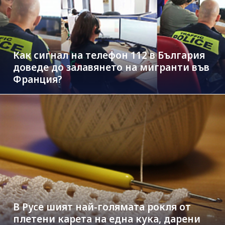
Как сигнал на телефон 112 в България
доведе до залавянето на мигранти във
Франция?
В Русе шият най-голямата рокля от
плетени карета на една кука, дарени