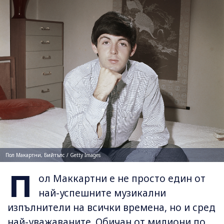
Пол Макартни, Бийтълс / Getty Images
П
ол Маккартни е не просто един от
най-успешните музикални
изпълнители на всички времена, но и сред
най-уважаваните. Обичан от милиони по