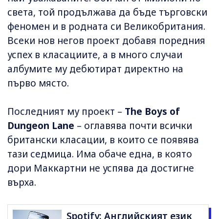
света, той продължава да бъде търговски
феномен и в родната си Великобритания.
Всеки нов негов проект добавя поредния
успех в класациите, а в много случаи
албумите му дебютират директно на
първо място.
Последният му проект –
The Boys of
Dungeon Lane
– оглавява почти всички
британски класации, в които се появява
тази седмица. Има обаче една, в която
дори Маккартни не успява да достигне
върха.
Spotify: Английският език