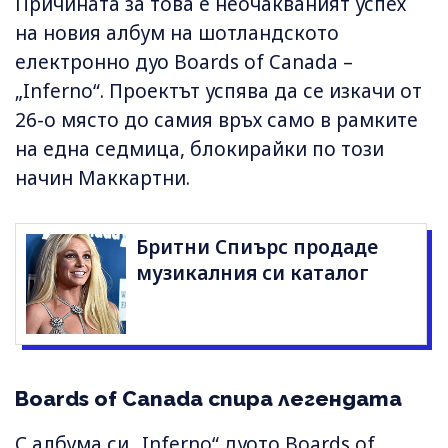
Причината за това е неочакваният успех
на новия албум на шотландското
електронно дуо Boards of Canada –
„Inferno“. Проектът успява да се изкачи от
26-о място до самия връх само в рамките
на една седмица, блокирайки по този
начин Маккартни.
Бритни Спиърс продаде
музикалния си каталог
Boards of Canada спира легендата
С албума си „Inferno“ дуото Boards of