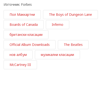
Източник: Forbes
Пол Маккартни
The Boys of Dungeon Lane
Boards of Canada
Inferno
британски класации
Official Album Downloads
The Beatles
нов албум
музикални класации
McCartney III