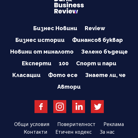
Бизнес Новини
Review
Бизнес истории
Финансов буквар
Новини от миналото
Зелено бъдеще
Експерти
100
Спорт и пари
Класации
Фото есе
Знаете ли, че
Автори
Общи условия
Поверителност
Реклама
Контакти
Етичен кодекс
За нас