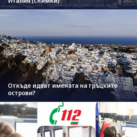
Италия (снимки)
Откъде идват имената на гръцките
острови?