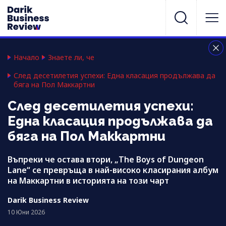
Начало
Знаете ли, че
След десетилетия успехи: Една класация продължава да
бяга на Пол Маккартни
След десетилетия успехи:
Една класация продължава да
бяга на Пол Маккартни
Въпреки че остава втори, „The Boys of Dungeon
Lane“ се превръща в най-високо класирания албум
на Маккартни в историята на този чарт
Darik Business Review
10 Юни 2026