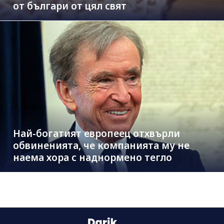
от българи от цял свят
Най-богатият европеец отхвърли
обвиненията, че компанията му не
наема хора с наднормено тегло