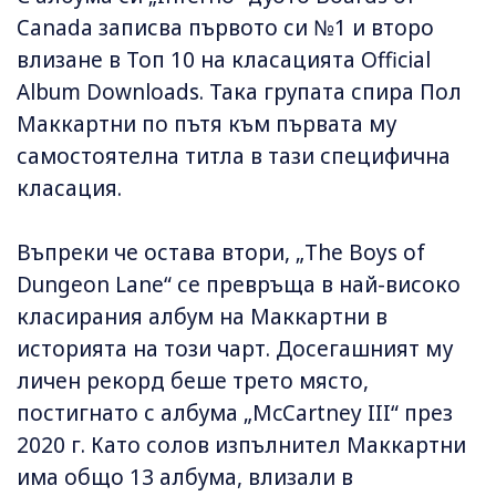
Canada записва първото си №1 и второ
влизане в Топ 10 на класацията Official
Album Downloads. Така групата спира Пол
Маккартни по пътя към първата му
самостоятелна титла в тази специфична
класация.
Въпреки че остава втори, „The Boys of
Dungeon Lane“ се превръща в най-високо
класирания албум на Маккартни в
историята на този чарт. Досегашният му
личен рекорд беше трето място,
постигнато с албума „McCartney III“ през
2020 г. Като солов изпълнител Маккартни
има общо 13 албума, влизали в