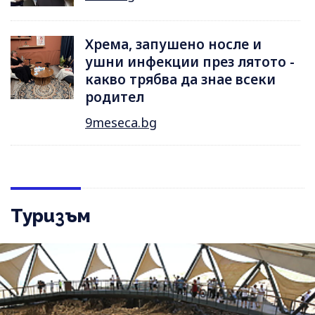
Хрема, запушено носле и
ушни инфекции през лятотo -
какво трябва да знае всеки
родител
9meseca.bg
Туризъм