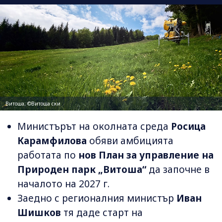
Витоша; ©Витоша ски
Министърът на околната среда
Росица
Карамфилова
обяви амбицията
работата по
нов План за управление на
Природен парк „Витоша“
да започне в
началото на 2027 г.
Заедно с регионалния министър
Иван
Шишков
тя даде старт на