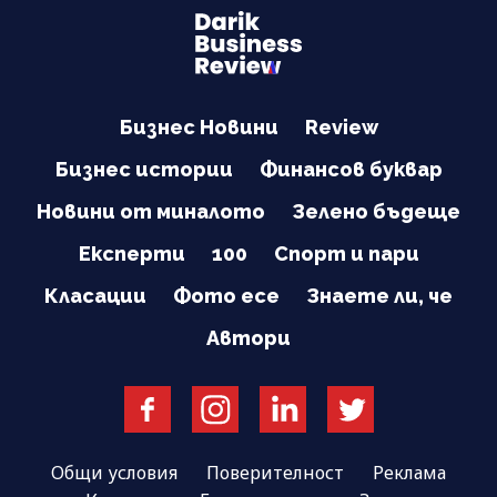
Бизнес Новини
Review
Бизнес истории
Финансов буквар
Новини от миналото
Зелено бъдеще
Експерти
100
Спорт и пари
Класации
Фото есе
Знаете ли, че
Автори
Общи условия
Поверителност
Реклама