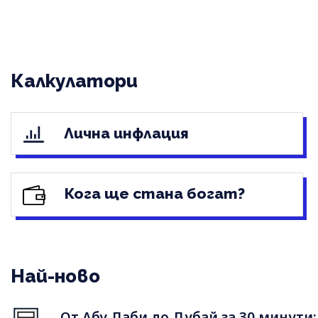
Калкулатори
Лична инфлация
Кога ще стана богат?
Най-ново
От Абу Даби до Дубай за 30 минути: