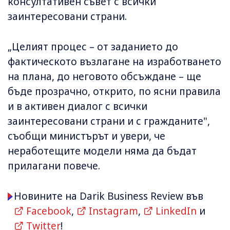
консултативен съвет с всички
заинтересовани страни.
„Целият процес – от заданието до
фактическото възлагане на изработването
на плана, до неговото обсъждане – ще
бъде прозрачно, открито, по ясни правила
и в активен диалог с всички
заинтересовани страни и с гражданите",
съобщи министърът и увери, че
неработещите модели няма да бъдат
прилагани повече.
Новините на Darik Business Review във
Facebook
,
Instagram
,
LinkedIn
и
Twitter
!