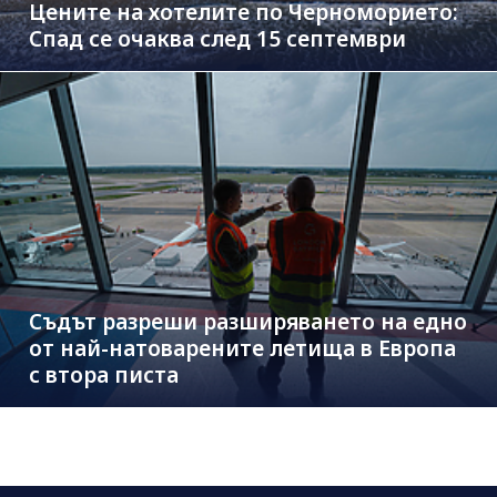
Цените на хотелите по Черноморието:
Спад се очаква след 15 септември
Съдът разреши разширяването на едно
от най-натоварените летища в Европа
с втора писта