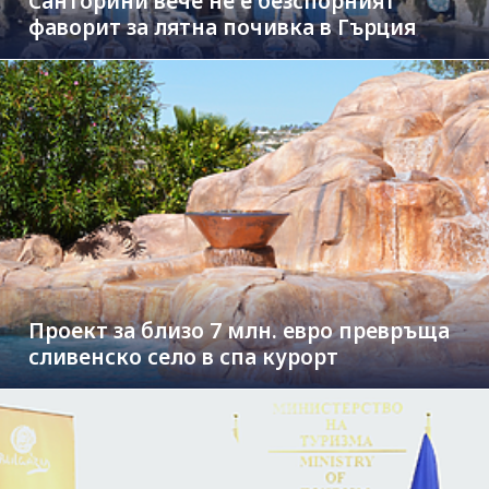
Санторини вече не е безспорният
фаворит за лятна почивка в Гърция
Проект за близо 7 млн. евро превръща
сливенско село в спа курорт