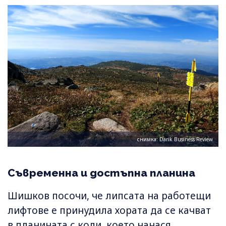
снимка: Darik Business Review
Съвременна и достъпна планина
Шишков посочи, че липсата на работещи
лифтове е принудила хората да се качват
в планината с коли, което нанася