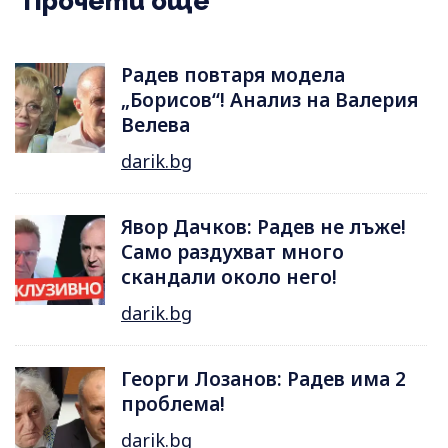
Прочети още
Радев повтаря модела
„Борисов“! Анализ на Валерия
Велева
darik.bg
Явор Дачков: Радев не лъже!
Само раздухват много
скандали около него!
darik.bg
Георги Лозанов: Радев има 2
проблема!
darik.bg